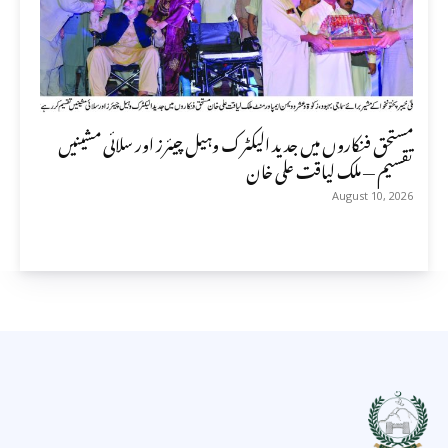
مستحق فنکاروں میں جدید الیکٹرک وہیل چیئرز اور سلائی مشینیں
تقسیم — ملک لیاقت علی خان
August 10, 2026