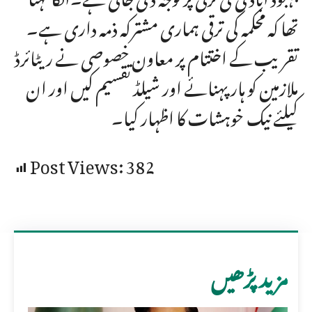
تھا کہ محکمہ کی ترقی ہماری مشترکہ ذمہ داری ہے۔
تقریب کے اختتام پر معاون خصوصی نے ریٹائرڈ
ملازمین کو ہار پہنائے اور شیلڈ تقسیم کیں اور ان
کیلئے نیک خوہشات کا اظہار کیا۔
Post Views:
382
مزید پڑھیں