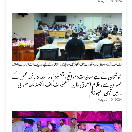
August 10, 2026
خوشحالی کے لیے معدنیات: مواقع، چیلنجز اور آئندہ کا لائحہ عمل کے
عنوان سے، غلام اسحاق خان انسٹیٹیوٹ آف انجینئرنگ صوابی
میں قومی سمپوزیم...
August 10, 2026