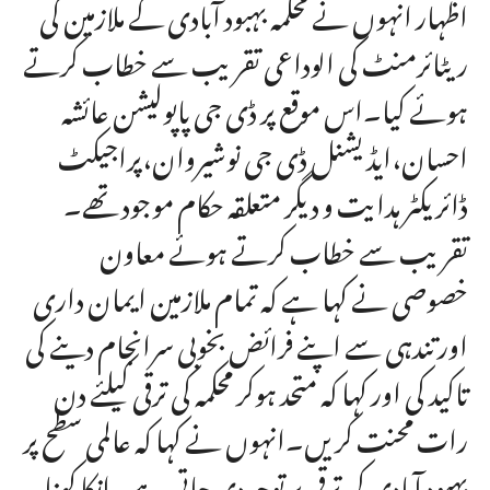
اظہار انہوں نے محکمہ بہبود آبادی کے ملازمین کی
ریٹائرمنٹ کی الوداعی تقریب سے خطاب کرتے
ہوئے کیا۔اس موقع پر ڈی جی پاپولیشن عائشہ
احسان،ایڈیشنل ڈی جی نوشیروان،پراجیکٹ
ڈائریکٹر ہدایت و دیگر متعلقہ حکام موجود تھے۔
تقریب سے خطاب کرتے ہوئے معاون
خصوصی نے کہا ہے کہ تمام ملازمین ایمان داری
اور تندہی سے اپنے فرائض بخوبی سرانجام دینے کی
تاکید کی اور کہا کہ متحد ہوکر محکمہ کی ترقی کیلئے دن
رات محنت کریں۔انہوں نے کہا کہ عالمی سطح پر
بہبود آبادی کی ترقی پر توجہ دی جاتی ہے۔انکا کہنا