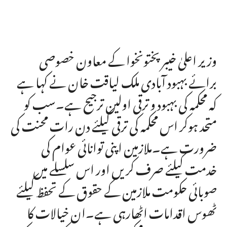
وزیر اعلیٰ خیبر پختونخوا کے معاون خصوصی
برائے بہبود آبادی ملک لیاقت خان نے کہا ہے
کہ محکمہ کی بہبود و ترقی اولین ترجیح ہے۔سب کو
متحد ہوکر اس محکمہ کی ترقی کیلئے دن رات محنت کی
ضرورت ہے۔ملازمین اپنی توانائی عوام کی
خدمت کیلئے صرف کریں اور اس سلسلے میں
صوبائی حکومت ملازمین کے حقوق کے تحفظ کیلئے
ٹھوس اقدامات اٹھارہی ہے۔ان خیالات کا