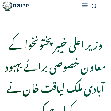
DGIPR
وزیر اعلیٰ خیبر پختونخوا کے
معاون خصوصی برائے بہبود
آبادی ملک لیاقت خان نے
کہا ہے کہ