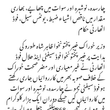
چارسدہ، نوشہرہ اور سوات میں چھاپے، بھاری
مقدار میں ناقص اشیاء ضبط، یونٹس سیل، فوڈ
اتھارٹی حکام
وزیر خوراک خیبرپختونخوا ظاہر شاہ طورو کی
ہدایت پر خیبرپختونخوا فوڈ سیفٹی اینڈ حلال فوڈ
اتھارٹی نے غیر معیاری اور مضر صحت خوراک
کے خلاف صوبہ بھر میں کارروائیاں جاری رکھتے
ہو فوڈ سیفٹی ٹیمو نے چارسدہ، نوشہرہ اور سوات
میں کاروائیاں کیں جسکے دوران ایک ہزار کلوگرام
غیر معیاری کیچپ،868 پیکٹس جعلی مصالحہ جات