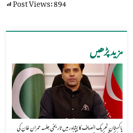
Post Views:
894
مزید پڑھیں
پاکستان تحریک انصاف کا پشاور میں تاریخی جلسہ عمران خان کی