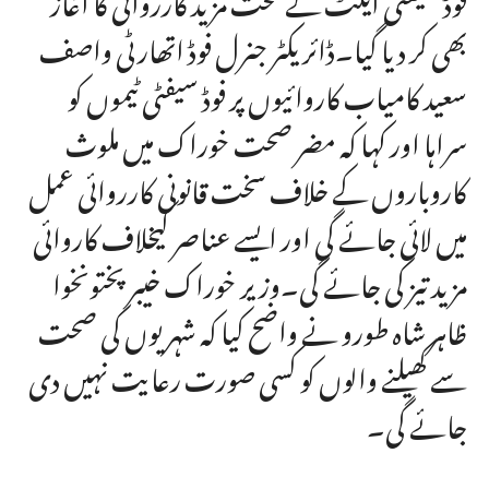
بھی کر دیا گیا۔ڈائریکٹر جنرل فوڈ اتھارٹی واصف
سعید کامیاب کاروائیوں پر فوڈ سیفٹی ٹیموں کو
سراہا اور کہا کہ مضر صحت خوراک میں ملوث
کاروباروں کے خلاف سخت قانونی کارروائی عمل
میں لائی جائے گی اور ایسے عناصر کیخلاف کاروائی
مزید تیز کی جائے گی۔وزیر خوراک خیبرپختونخوا
ظاہر شاہ طورو نے واضح کیا کہ شہریوں کی صحت
سے کھیلنے والوں کو کسی صورت رعایت نہیں دی
جائے گی۔