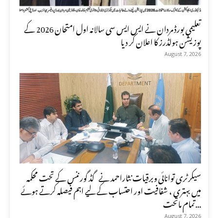
تعلیمی بورڈ مردان نے ایس ایس سی سالانہ اول امتحان 2026 کے
پوزیشن ہولڈرز کا اعلان کر دیا
August 7, 2026
سیکرٹری توانائی وبرقیات نثاراحمد نے گڈ گورننس کے تحت محکمہ
میں بہتری ، شفافیت اور احتساب کے لیے اہم فیصلہ کرتے ہوئے
تمام ماتحت...
August 7, 2026