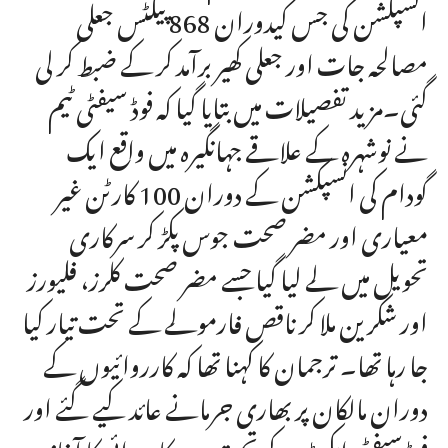
انسپکشن کی جس کیدوران 868 پیکٹس جعلی
مصالحہ جات اور جعلی کھیر برآمد کر کے ضبط کر لی
گئی۔مزید تفصیلات میں بتایا گیا کہ فوڈ سیفٹی ٹیم
نے نوشہرہ کے علاقے جہانگیرہ میں واقع ایک
گودام کی انسپکشن کے دوران 100 کارٹن غیر
معیاری اور مضر صحت جوس پکڑ کر سرکاری
تحویل میں لے لیا گیا جسے مضر صحت کلرز، فلیورز
اور شکرین ملا کر ناقص فارمولے کے تحت تیار کیا
جا رہا تھا۔ ترجمان کا کہنا تھا کہ کارروائیوں کے
دوران مالکان پر بھاری جرمانے عائد کیے گئے اور
فوڈ سیفٹی ایکٹ کے تحت مزید کارروائی کا آغاز