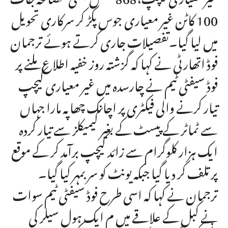
100 کاٹن غیر معیاری جوس پکڑ کر سرکاری تحویل
میں لیا گیا۔تفصیلات جاری کرتے ہوئے ترجمان
فوڈ اتھارٹی نے کہا کہ گزشتہ روز خفیہ اطلاع ملنے پر
فوڈ سیفٹی ٹیم نے چارسدہ میں غیر معیاری کیچپ
تیار کرنے والی فیکٹری پر اچانک چھاپہ مارا جہاں
سے ٹماٹر کے پیسٹ کے بغیر کیمیکلز سے تیار کردہ
ایک ہزار کلوگرام سے زائد کیچپ برآمد کر کے موقع
پر تلف کر دیا گیا جبکہ یونٹ کو سربمہر کیا گیا۔
ترجمان نے کہا کہ اسی طرح فوڈ سیفٹی ٹیم سوات
نے کبل کے علاقے میں م ایک ہول سیلر کی