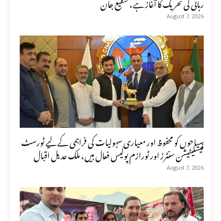
رہائی کی تحریک کا آغاز ہے، شفیع جان
August 7, 2026
سیاحوں کو محفوظ اور معیاری سہولیات کی فراہمی کے لیے ٹورسٹ
فیسلیٹیشن سنٹرز اور ٹورازم پولیس فعال ہیں، ملک عدیل اقبال
August 7, 2026