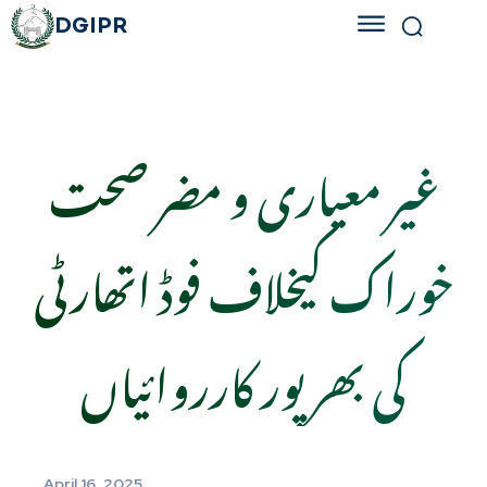
DGIPR
غیر معیاری و مضر صحت
خوراک کیخلاف فوڈ اتھارٹی
کی بھرپور کارروائیاں
April 16, 2025