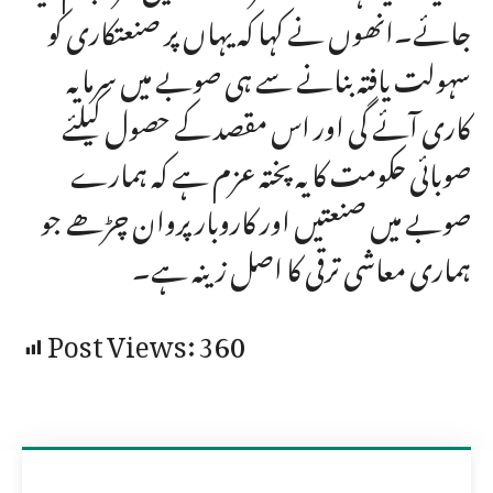
جائے۔انھوں نے کہا کہ یہاں پر صنعتکاری کو
سہولت یافتہ بنانے سے ہی صوبے میں سرمایہ
کاری آئے گی اور اس مقصد کے حصول کیلئے
صوبائی حکومت کا یہ پختہ عزم ہے کہ ہمارے
صوبے میں صنعتیں اور کاروبار پروان چڑھے جو
ہماری معاشی ترقی کا اصل زینہ ہے۔
Post Views:
360