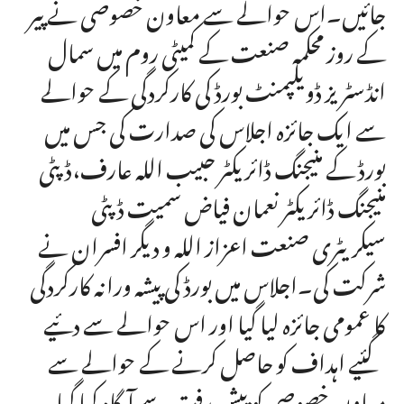
جائیں۔اس حوالے سے معاون خصوصی نے پیر
کے روز محکمہ صنعت کے کمیٹی روم میں سمال
انڈسٹریز ڈویلپمنٹ بورڈ کی کارکردگی کے حوالے
سے ایک جائزہ اجلاس کی صدارت کی جس میں
بورڈ کے منیجنگ ڈائریکٹر حبیب اللہ عارف،ڈپٹی
منیجنگ ڈائریکٹر نعمان فیاض سمیت ڈپٹی
سیکریٹری صنعت اعزاز اللہ و دیگر افسران نے
شرکت کی۔اجلاس میں بورڈ کی پیشہ ورانہ کارکردگی
کا عمومی جائزہ لیا گیا اور اس حوالے سے دئیے
گئیے اہداف کو حاصل کرنے کے حوالے سے
معاون خصوصی کو پیش رفت سے آگاہ کیا گیا۔