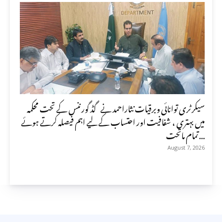
سیکرٹری توانائی وبرقیات نثاراحمد نے گڈ گورننس کے تحت محکمہ
میں بہتری ، شفافیت اور احتساب کے لیے اہم فیصلہ کرتے ہوئے
تمام ماتحت...
August 7, 2026