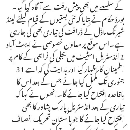
کے سلسلے میں بھی پیش رفت سے آگاہ کیا گیا۔
بورڈ حکام نے بتایا کہ نئی بستیوں کے قیام کیلئے لینڈ
شیرنگ ماڈل کے ڈرافٹ کی تیاری بھی کی جارہی
ہے۔اس موقع پر معاون خصوصی نے ایبٹ آباد
2 انڈسٹریل اسٹیٹ میں بجلی کی فراہمی کے کام پر
اطمینان کا اظہار کیا اور ہدایت کی کہ اسے 31
جنوری تک مکمل کیا جائے جس کے بعد اس کا
باقاعدہ افتتاح کیا جائے گا۔انھوں نے کہا کہ
تیاری کے بعد انڈسٹریل پارک پشاور کا بھی
افتتاح کیا جائے گا جو پاکستان تحریک انصاف
کی حکومت کا ایک میگا پروجیکٹ ہے اور اس