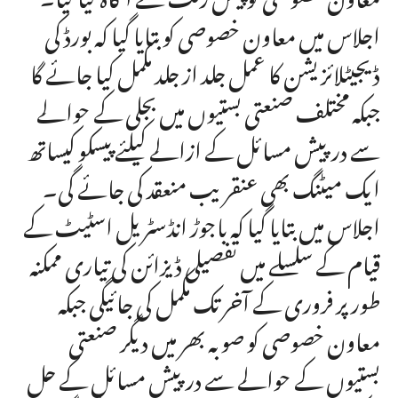
اجلاس میں معاون خصوصی کو بتایا گیا کہ بورڈ کی
ڈیجیٹلائزیشن کا عمل جلد از جلد مکمل کیا جائے گا
جبکہ مختلف صنعتی بستیوں میں بجلی کے حوالے
سے درپیش مسائل کے ازالے کیلئے پیسکو کیساتھ
ایک میٹنگ بھی عنقریب منعقد کی جائے گی۔
اجلاس میں بتایا گیا کہ باجوڑ انڈسٹریل اسٹیٹ کے
قیام کے سلسلے میں تفصیلی ڈیزائن کی تیاری ممکنہ
طور پر فروری کے آخر تک مکمل کی جائیگی جبکہ
معاون خصوصی کو صوبہ بھر میں دیگر صنعتی
بستیوں کے حوالے سے درپیش مسائل کے حل