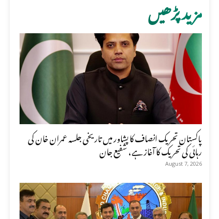
مزید پڑھیں
پاکستان تحریک انصاف کا پشاور میں تاریخی جلسہ عمران خان کی
رہائی کی تحریک کا آغاز ہے، شفیع جان
August 7, 2026