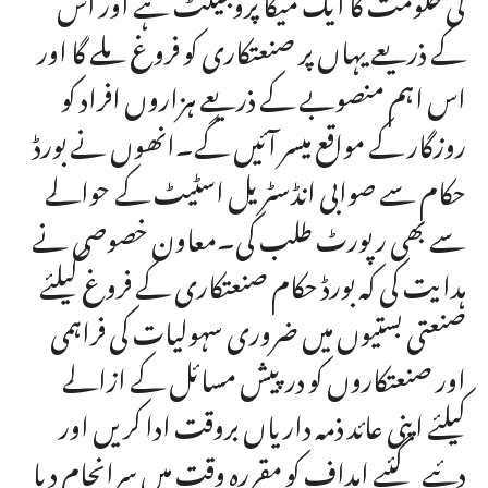
کے ذریعے یہاں پر صنعتکاری کو فروغ ملے گا اور
اس اہم منصوبے کے ذریعے ہزاروں افراد کو
روزگار کے مواقع میسر آئیں گے۔انھوں نے بورڈ
حکام سے صوابی انڈسٹریل اسٹیٹ کے حوالے
سے بھی رپورٹ طلب کی۔معاون خصوصی نے
ہدایت کی کہ بورڈ حکام صنعتکاری کے فروغ کیلئے
صنعتی بستیوں میں ضروری سہولیات کی فراہمی
اور صنعتکاروں کو درپیش مسائل کے ازالے
کیلئے اپنی عائد ذمہ داریاں بروقت ادا کریں اور
دئیے گئیے اہداف کو مقررہ وقت میں سرانجام دیا