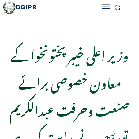
DGIPR
وزیر اعلی خیبر پختونخوا کے
معاون خصوصی برائے
صنعت وحرفت عبدالکریم
تورڈھیر نے ہدایت کی ہے