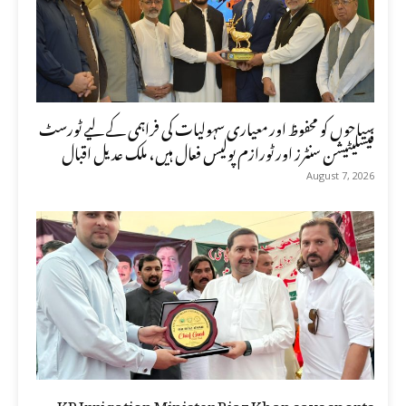
سیاحوں کو محفوظ اور معیاری سہولیات کی فراہمی کے لیے ٹورسٹ
فیسلیٹیشن سنٹرز اور ٹورازم پولیس فعال ہیں، ملک عدیل اقبال
August 7, 2026
KP Irrigation Minister Riaz Khan says sports