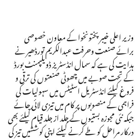
وزیر اعلی خیبر پختونخوا کے معاون خصوصی
برائے صنعت وحرفت عبدالکریم تورڈھیر نے
ہدایت کی ہے کہ سمال انڈسٹریز ڈویلپمنٹ بورڈ
کے تحت صوبے میں چھوٹی صنعتوں کی ترقی و
فروغ کیلئے انڈسٹریل اسٹیٹس میں سہولیات کی
فراہمی کے منصوبوں پر کام میں تیزی لائی جائے
جبکہ نئی مجوزہ بستیوں کے جلد از جلد قیام کیلئے بھی
درکار مراحل کو طے کرنے کیلئے اپنی کوششیں تیز کی