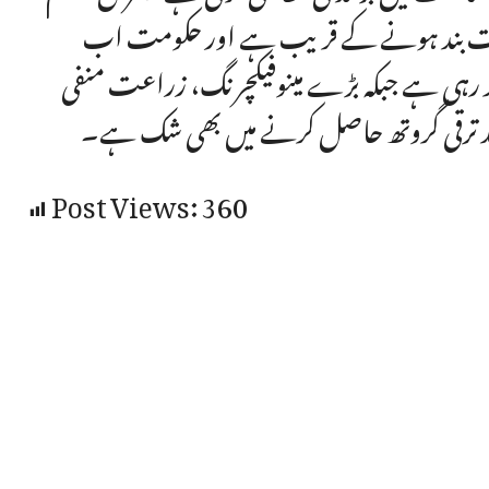
عیشت بند ہونے کے قریب ہے اور حکومت اب
یش گوئی کر رہی ہے جبکہ بڑے مینوفیکچرنگ، زراعت منفی
Post Views:
360