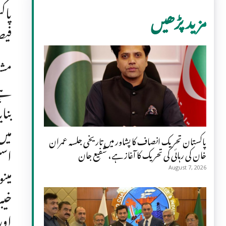
مزید پڑھیں
فیص
مشی
پاکستان تحریک انصاف کا پشاور میں تاریخی جلسہ عمران
اسل
خان کی رہائی کی تحریک کا آغاز ہے، شفیع جان
August 7, 2026
خیب
اور