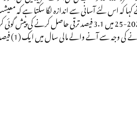
کہا کہ اس لئے آسانی سے اندازہ لگا سکتا ہے کہ م
2024-25 میں 3.1 فیصد ترقی حاصل کرنے کی پ
کی وجہ سے آنے والے مالی سال میں ایک (1) فیصد ترقی گروتھ حاصل کرنے میں بھی شک ہے۔