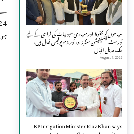
نے 
ہونے 
سیاحوں کو محفوظ اور معیاری سہولیات کی فراہمی کے لیے
ٹورسٹ فیسلیٹیشن سنٹرز اور ٹورازم پولیس فعال ہیں،
ملک عدیل اقبال
August 7, 2026
KP Irrigation Minister Riaz Khan says
sports steer youth towards positive