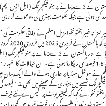
د کمی ہوئی ہے جبکہ حکومت بہتری کی دوعوے کر رہی ہے
ر خزانہ خیبرپختونخوا مزمل اسلم نے وفاقی حکومت کی
ہے کہ پاک
میں 1.8 فیصد کمی ریکارڈ ہوئی ہے۔ ان خیالات کا اظہار 
م نے سوشل میڈیا پر جاری ہونے والے ایک بیان میں
مینوفیکچرنگ شعب
رپختونخوا نے کہا کہ کیپٹیو یونٹ پر گیس کے نئے ٹیر
 مسترد شدہ تعداد طلب کی کمی، قوت خرید میں کمی، اور