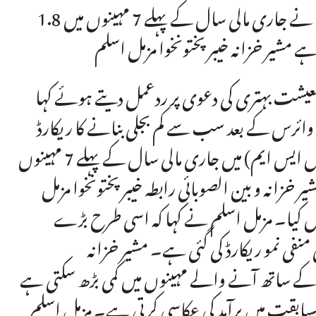
پاکستان کے بڑے پیمانے پر مینو فیکچرنگ (ایل ایس ایم) نے جاری مالی سال کے پہلے 7 مہینوں میں 1.8
 مشیر خزانہ خیبرپختونخوا مزمل اسلم
 معیشت بہتری کی دعوی پر ردعمل دیتے ہوئے کہا
ستان نے فروری 2025 میں فروری 2020 کرونا وائرس کے بعد سب سے کم بجلی بنانے کا ریکارڈ
بنایا ہے اور پاکستان کے بڑے پیمانے پر مینو فیکچرنگ (ایل ایس ایم) میں جاری مالی سال کے پہلے 7 مہینوں
مشیر خزانہ و بین الصوبائی رابطہ خیبرپختونخوا مزمل
 کیا۔ مزمل اسلم نے کہا کہ اسی طرح بڑے
ے میں جنوری کے مہینے میں بھی 1.2 فیصد کی منفی نمو ریکارڈ کی گئی ہے۔ مشیر خزانہ
ف کے ساتھ آنے والے مہینوں میں کمی بڑھ سکتی ہے
 مسابقت میں برآمد کی عکاسی کرتی ہے۔ مزمل اسلم