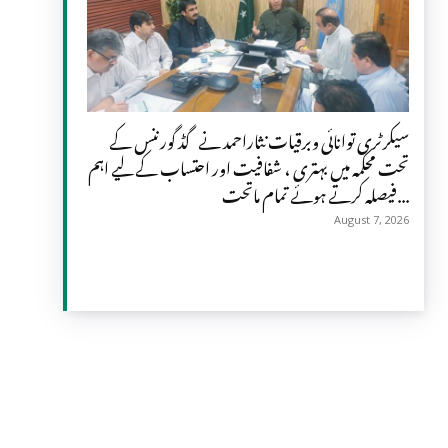
سیکرٹری توانائی وبرقیات نثاراحمد نے گڈ گورننس کے
تحت محکمہ میں بہتری ، شفافیت اور احتساب کے لیے اہم
فیصلہ کرتے ہوئے تمام ماتحت...
August 7, 2026