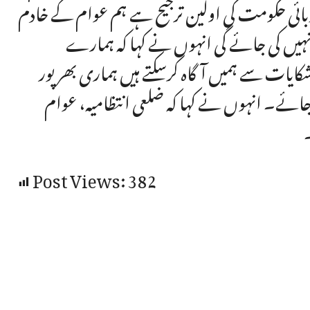
وبائی حکومت کی اولین ترجیح ہے ہم عوام کے خادم
ہیں کی جائے گی انہوں نے کہا کہ ہمارے
ایات سے ہمیں آگاہ کرسکتے ہیں ہماری بھرپور
جائے۔ انہوں نے کہا کہ ضلعی انتظامیہ، عوام
Post Views:
382