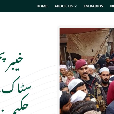
HOME
ABOUT US
FM RADIOS
N
خیبر پ
سٹاک، ف
حکیم خ