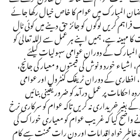
رمضان المبارک میں عوام کا خاص خیال رکھا جائے
راہم کریں لوگوں کو جائز حق دینے میں کوئی ٹال
مہینہ ہے، ہمیں اپنے ہر عمل سے اللہ تعالیٰ کو
المبارک کے دوران عوامی سہولیات کیلئے
 اشیاء خورد و نوش کی قیمتوں و معیار کی جانچ،
، افطاری کے دوران ٹریفک کنٹرول اور عوامی
احکامات پر عمل درآمد کو ضرور یقینی بنائیں
ے بغیر خریداری نہ کریں تاکہ عوام کو سرکاری نرخ
واضح کیا کہ غریب عوام کو معیاری خوراک کی
ئے خاطر خواہ اقدامات اور دن رات محنت سے کام