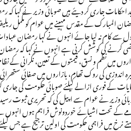
د احکامات جاری کر دیئے ہیں صوبائی وزیر نے کہا کہ 
ان المبارک کے مقدس مہینے میں عوام کو مکمل ریلیف ف
ل سے کام نہ لیا جائے انہوں نے کہا رمضان عبادات کا 
ی کرنے کی کوشش کرنی ہے انہوں نے کہا کہ رمضان 
اروں میں نظم و نسق، قیمتوں کے تعین، نگرانی کے نظام،
رہ اندوزی کی روک تھام، بازاروں میں صفائی ستھرائی
یات کے فوری ازالے کیلئے صوبائی حکومت کی جاری کردہ 
ائی وزیر نے عوام سے اپیل کی کہ تحریری ثبوت رسید ک
ے کے تحت اشیائے خوردونوش فراہم ہوں انہوں نے 
ے نرخ میں فراہمی حکومت کی اولین ترجیح ہے جس کیل