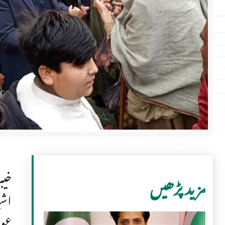
خیب
مزید پڑھیں
اشی
عوا