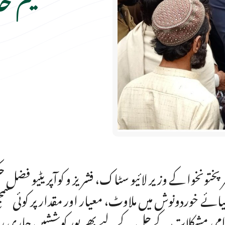
ر پختونخوا کے وزیر لائیو سٹاک، فشریز و کوآپریٹیو ف
ائے خوردونوش میں ملاوٹ، معیار اور مقدار پر کوئی سمج
می مشکلات کے حل کے لیے بھرپور کوششیں جاری رک