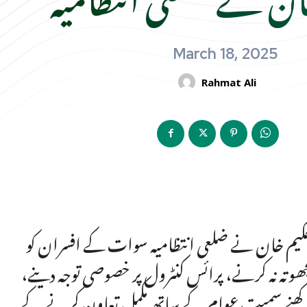
March 18, 2025
Rahmat Ali
ضل حکیم خان نے ضلعی انتظامیہ سوات کے افسران کو
ھوتہ نہ کرنے، پرائس کنٹرول پر خصوصی توجہ دینے،
ھنے سمیت عوام کے ساتھ مکمل تعاون کرنے کے