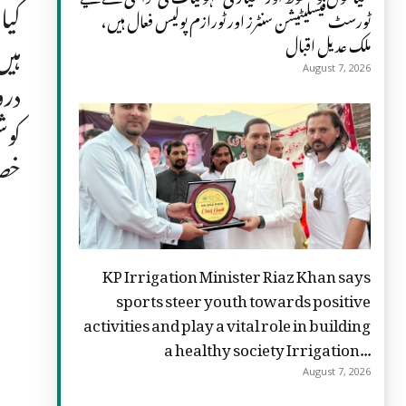
کیا
ٹورسٹ فیسلیٹیشن سنٹرز اور ٹورازم پولیس فعال ہیں،
ملک عدیل اقبال
ہیں
August 7, 2026
درو
کوش
خصو
KP Irrigation Minister Riaz Khan says
sports steer youth towards positive
activities and play a vital role in building
a healthy society Irrigation...
August 7, 2026