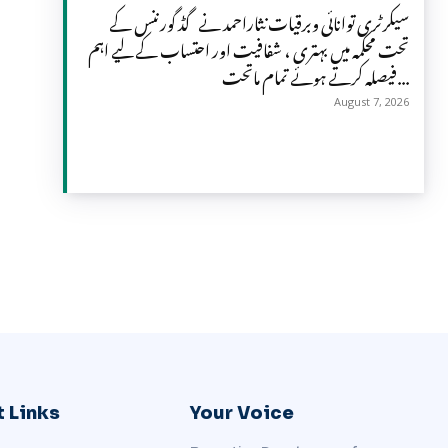
سیکرٹری توانائی وبرقیات نثاراحمد نے گڈ گورننس کے
تحت محکمہ میں بہتری ، شفافیت اور احتساب کے لیے اہم
فیصلہ کرتے ہوئے تمام ماتحت...
August 7, 2026
 Links
Your Voice