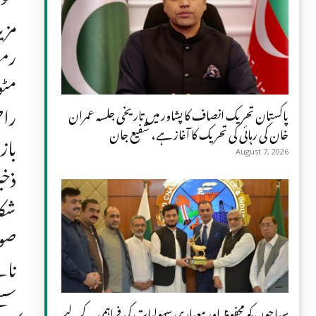
مزی
رمض
مٹو
راض
پاکستان تحریک انصاف کا پشاور میں تاریخی جلسہ عمران
خان کی رہائی کی تحریک کا آغاز ہے، شفیع جان
باز
August 7, 2026
ذخی
شکا
صوب
نام
سست
سیاحوں کو محفوظ اور معیاری سہولیات کی فراہمی کے لیے