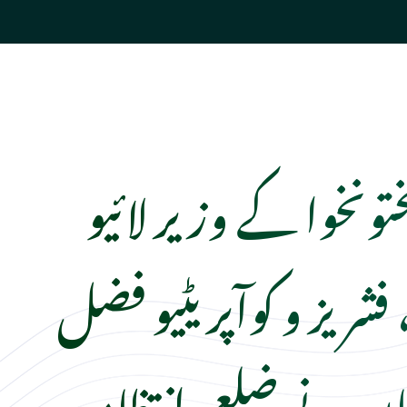
ختونخوا کے وزیر لائیو
شریز و کوآپریٹیو فضل
ان نے ضلعی انتظامیہ