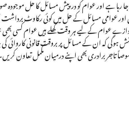
 جا رہا ہے اور عوام کو درپیش مسائل کا حل موجودہ ص
 اور عوامی مسائل کے حل میں کوئی رکاوٹ برداشت ن
ازے عوام کے لیے ہر وقت کھلے ہیں عوام کسی بھی شک
ش ہوگی کہ ان کے مسائل پر بروقت قانونی کاروائی کی 
صاً تاجر برادری بھی اپنے درمیان مکمل تعاون کریں۔