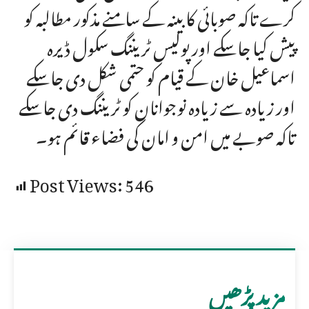
کرے تاکہ صوبائی کابینہ کے سامنے مذکور مطالبہ کو
پیش کیا جاسکے اور پولیس ٹریننگ سکول ڈیرہ
اسماعیل خان کے قیام کو حتمی شکل دی جاسکے
اور زیادہ سے زیادہ نوجوانان کو ٹریننگ دی جاسکے
تاکہ صوبے میں امن و امان کی فضاء قائم ہو۔
Post Views:
546
مزید پڑھیں