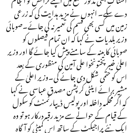
دے سکے۔ انہوں نے مزید ہدایت کی کہ زرعی
زمین میں کسی بھی قسم کی تعمیر نہ کی جائے۔صوبائی
وزیر بلدیات نے کہا کہ ان تمام فیصلوں کو
صوبائی کابینہ کے سامنے پیش کیا جائے گا اور وزیر
اعلیٰ خیبر پختونخوا علی آمین کی منظوری کے بعد
اس کو حتمی شکل دی جائے گی۔وزیر اعلیٰ کے
مشیر برائے اینٹی کرپشن مصدق عباسی نے کہا
کہ اگر محکمہ داخلہ اور پولیس ڈیپارٹمنٹ کو سکول
کے قیام کے حوالے سے مزید رقبہ درکار ہو تو وہ
ایک نئے پراجیکٹ کے ساتھ اس کمیٹی کو آگاہ