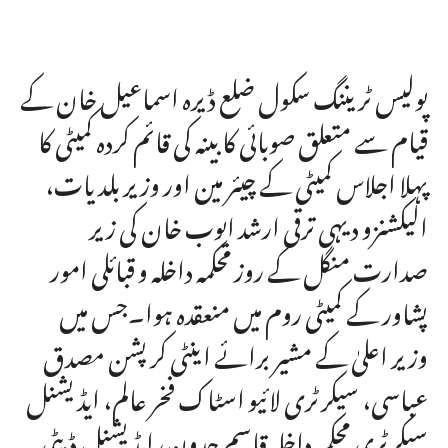
پولیس ٹریننگ سکول ضلع ڈیرہ اسماعیل خان کے
قیام سے متعلق صوبائی کابینہ کی قائم کردہ کمیٹی کا
پہلا اجلاس کمیٹی کے چیئر مین اور وزیر بلدیات،
الیکشنزو دیہی ترقی ارشد ایوب خان کی زیر
صدارت منگل کے روز محکمہ داخلہ و قبائلی امور
پشاور کے کمیٹی روم میں منعقدہ ہوا۔جس میں
وزیر اعلیٰ کے مشیر برائے اینٹی کرپشن مصدق
عباسی، سیکرٹری لائیو اسٹاک فخر عالم، ایڈیشنل
سیکرٹری محکمہ داخلہ قاسم جدون، ایڈیشنل ڈپٹی