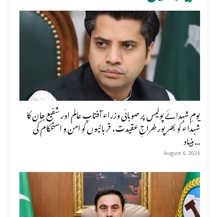
یومِ شہدائے پولیس پر صوبائی وزراء آفتاب عالم اور شفیع جان کا
شہداء کو بھرپور خراجِ عقیدت، قربانیوں کو امن و استحکام کی
بنیاد...
August 6, 2026