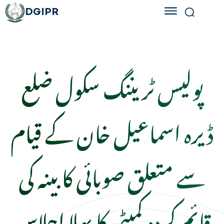
DGIPR
پولیس ٹریننگ سکول ضلع
ڈیرہ اسماعیل خان کے قیام
سے متعلق صوبائی کابینہ کی
قائم کردہ کمیٹی کا پہلا اجلاس