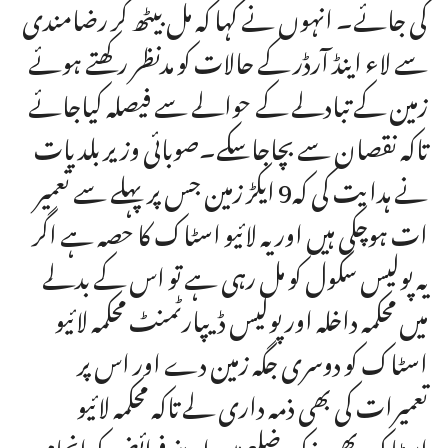
کی جائے۔ انہوں نے کہا کہ مل بیٹھ کر رضامندی
سے لاء اینڈ آرڈر کے حالات کو مدنظر رکھتے ہوئے
زمین کے تبادلے کے حوالے سے فیصلہ کیاجائے
تاکہ نقصان سے بچاجاسکے۔صوبائی وزیر بلدیات
نے ہدایت کی کہ9 ایکڑ زمین جس پر پہلے سے تعمیر
ات ہوچکی ہیں اور یہ لائیو اسٹاک کا حصہ ہے اگر
یہ پولیس سکول کو مل رہی ہے تو اس کے بدلے
میں محکمہ داخلہ اور پولیس ڈیپارٹمنٹ محکمہ لائیو
اسٹاک کو دوسری جگہ زمین دے اور اس پر
تعمیرات کی بھی ذمہ داری لے تاکہ محکمہ لائیو
اسٹاک بھی مذکور ضلع میں اپنے فرائض کو انجام