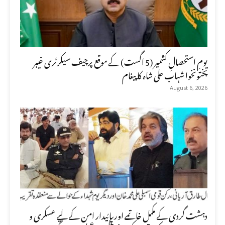
یومِ استحصالِ کشمیر (5 اگست) کے موقع پرچیف سیکرٹری خیبر
پختونخوا شہاب علی شاہ کا پیغام
August 6, 2026
دہشت گردی کے مکمل خاتمے اور پائیدار امن کے لیے عسکری و