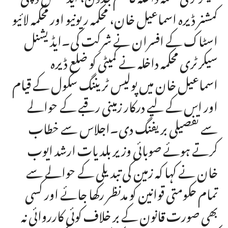
کمشنر ڈیرہ اسماعیل خان، محکمہ ریونیو اور محکمہ لائیو
اسٹاک کے افسران نے شرکت کی۔ایڈیشنل
سیکرٹری محکمہ داخلہ نے کمیٹی کو ضلع ڈیرہ
اسماعیل خان میں پولیس ٹریننگ سکول کے قیام
اور اس کے لیے درکار زمینی رقبے کے حوالے
سے تفصیلی بریفنگ دی۔اجلاس سے خطاب
کرتے ہوئے صوبائی وزیر بلدیات ارشد ایوب
خان نے کہا کہ زمین کی تبدیلی کے حوالے سے
تمام حکومتی قوانین کو مدنظر رکھا جائے اور کسی
بھی صورت قانون کے بر خلاف کوئی کارروائی نہ