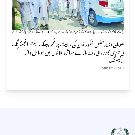
صوبائی وزیر فضل شکور خان کی ہدایت پر محکمہ پبلک ہیلتھ انجینئرنگ
کی فوری کارروائی، دیر بالا کے متاثرہ علاقوں میں موبائل واٹر
ٹیسٹنگ...
August 6, 2026