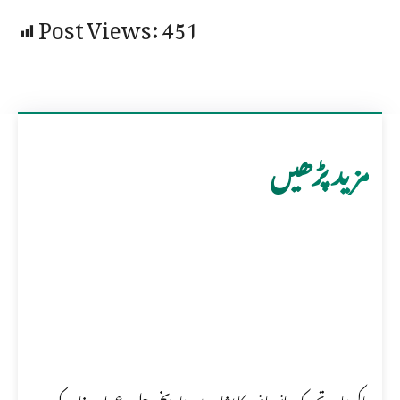
Post Views:
451
مزید پڑھیں
پاکستان تحریک انصاف کا پشاور میں تاریخی جلسہ عمران خان کی