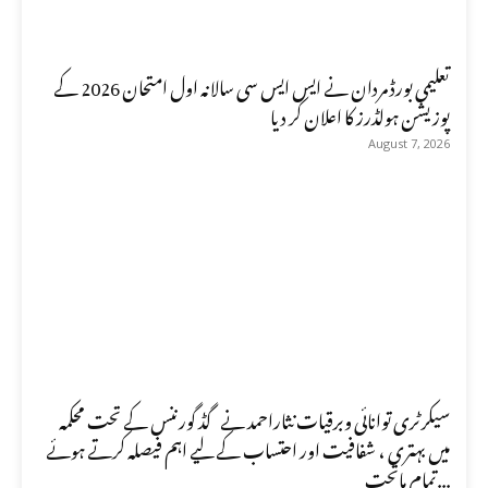
تعلیمی بورڈ مردان نے ایس ایس سی سالانہ اول امتحان 2026 کے
پوزیشن ہولڈرز کا اعلان کر دیا
August 7, 2026
سیکرٹری توانائی وبرقیات نثاراحمد نے گڈ گورننس کے تحت محکمہ
میں بہتری ، شفافیت اور احتساب کے لیے اہم فیصلہ کرتے ہوئے
تمام ماتحت...