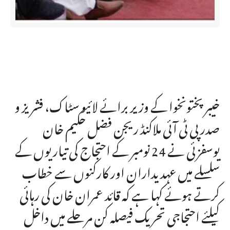
خیبرپختونخوا کے وزیر برائے لائیو سٹاک، فشریز و
صدر پی ٹی آئی ملاکنڈ ریجن فضل حکیم خان
یوسفزئی نے 24 نومبر کے احتجاج کی تیاریوں کے
سلسلے میں عہدیداران اور کارکنوں سے خطاب
کرتے ہوئے کہا ہے کہ قائد عمران خان کی رہائی
کیلئے احتجاجی تحریک فیصلہ کن مرحلے میں داخل