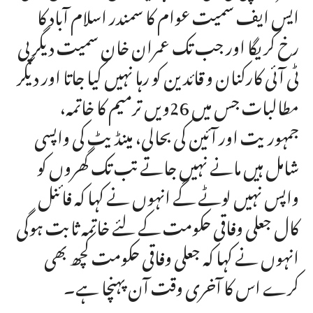
ایس ایف سمیت عوام کا سمندر اسلام آباد کا
رخ کریگا اور جب تک عمران خان سمیت دیگر پی
ٹی آئی کارکنان و قائدین کو رہا نہیں کیا جاتا اور دیگر
مطالبات جس میں 26ویں ترمیم کا خاتمہ،
جمہوریت اور آئین کی بحالی، مینڈیٹ کی واپسی
شامل ہیں مانے نہیں جاتے تب تک گھروں کو
واپس نہیں لوٹے گے انہوں نے کہا کہ فائنل
کال جعلی وفاقی حکومت کے لئے خاتمہ ثابت ہوگی
انہوں نے کہا کہ جعلی وفاقی حکومت کچھ بھی
کرے اس کا آخری وقت آن پہنچا ہے۔