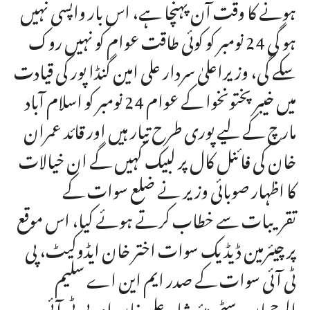
ہونے کا وقت آن پہنچا ہے، اس بار واپسی نہیں
ہو گی 24 نومبر کو کوئی طاقت عوام کو نہیں روک
سکے گی، وزیراعلیٰ سردار علی امین گنڈا پور کی قیادت
میں خیبرپختونخوا کے عوام 24 نومبر کو اسلام آباد
مارچ کے لیے پوری طرح تیار ہیں اور قائد عمران
خان کی فائنل کال پر لبیک کہیں گے ان خیالات
کا اظہار صوبائی وزیر نے ضلع سوات کے
تقریبات سے خطاب کرتے ہوئے کیا، اس موقع
پر چیئرمین ڈیڈیک سوات اختر خان ایڈوکیٹ، پی
ٹی آئی سوات کے صدر ایم این اے سلیم
الرحمان، سٹی میئر شاہد علی خان اور پی ٹی آئی