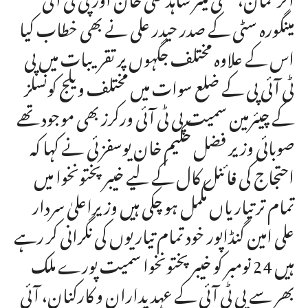
مینگورہ سٹی کے صدر حیدر علی نے بھی خطاب کیا
اس کے علاوہ مختلف جگہوں پر تقریبات میں پی
ٹی آئی پی کے ضلع سوات میں مختلف ویلج کونسلز
کے چیئرمین سمیت پی ٹی آئی ورکرز بھی موجود تھے
صوبائی وزیر فضل حکیم خان یوسفزئی نے کہا کہ
احتجاج کی فائنل کال کے لیے خیبر پختونخوا میں
تمام تر تیاریاں مکمل ہو چکی ہیں وزیراعلیٰ سردار
علی امین گنڈاپور خود تمام تیاریوں کی نگرانی کر رہے
ہیں 24 نومبر کو خیبرپختونخوا سمیت پورے ملک
بھر سے پی ٹی آئی کے عہدیداران و کارکنان، آئی