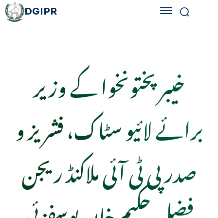
DGIPR
خیبرپختونخوا کے وزیر
برائے لائیو سٹاک، فشریز و
صدر پی ٹی آئی ملاکنڈ ریجن
فضل حکیم خان یوسفزئی