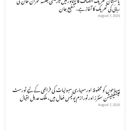
رہائی کی تحریک کا آغاز ہے، شفیع جان
August 7, 2026
سیاحوں کو محفوظ اور معیاری سہولیات کی فراہمی کے لیے ٹورسٹ
فیسلیٹیشن سنٹرز اور ٹورازم پولیس فعال ہیں، ملک عدیل اقبال
August 7, 2026