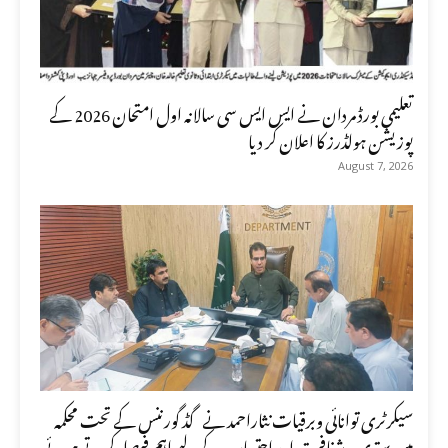
تعلیمی بورڈ مردان نے ایس ایس سی سالانہ اول امتحان 2026 کے
پوزیشن ہولڈرز کا اعلان کر دیا
August 7, 2026
سیکرٹری توانائی وبرقیات نثاراحمد نے گڈ گورننس کے تحت محکمہ
میں بہتری ، شفافیت اور احتساب کے لیے اہم فیصلہ کرتے ہوئے