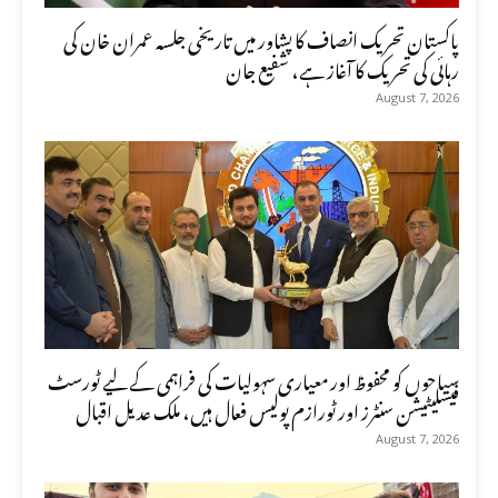
پاکستان تحریک انصاف کا پشاور میں تاریخی جلسہ عمران خان کی
رہائی کی تحریک کا آغاز ہے، شفیع جان
August 7, 2026
سیاحوں کو محفوظ اور معیاری سہولیات کی فراہمی کے لیے ٹورسٹ
فیسلیٹیشن سنٹرز اور ٹورازم پولیس فعال ہیں، ملک عدیل اقبال
August 7, 2026