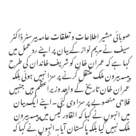
صوبائی مشیر اطلاعات و تعلقات عامہ بیرسٹر ڈاکٹر
سیف نے مریم نواز کے بیان پر اپنے رد عمل میں
کہا ہے کہ عمران خان کو شریف خاندان کی طرح
پیسہ بیرون ملک منتقل کرنے پر سزا نہیں ہوئی بلکہ
عمران خان تاریخ کے واحد وزیراعظم ہیں جنہیں
فلاحی منصوبے پر سزا دی گئی۔اپنے ایک بیان
میں انہوں نے کہا کہ القادر کیس میں پیسہ بیرون
ملک نہیں گیا بلکہ پاکستان آیا۔انہوں نے کہا کہ