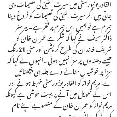
القادر یونیورسٹی میں سیرت النبیؐ کی تعلیمات دی
جاتی ہیں اگر سیرت النبیؐ کی تعلیمات کو فروغ دینا
جرم ہے تو ہمیں اس جرم پر فخر ہے۔ بیرسٹر
ڈاکٹر سیف نے کہا کہ شکر ہے عمران خان کو
شریف خاندان کی طرح کرپشن اور منی لانڈرنگ
جیسے دھندوں پر سزا نہیں ہوئی۔انہوں نے کہا کہ
سزا پر خوشیاں منانے والے جلد ہی پچھتائیں
گے، مریم نواز کو القادر یونیورسٹی ضبط ہونے اور
اس کے تحویل میں آنے پر بہت خوشی ہے کیونکہ
مریم نواز کو عمران خان کے منصوبے اپنے نام
کرنے کی پرانی عادت ہے۔