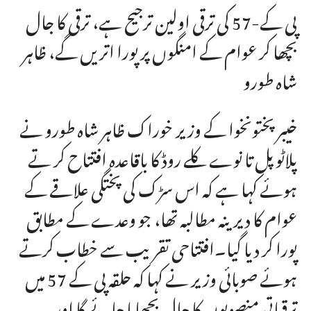
پی کے-57 کی ترقی اولین ترجیح ہے، ترقی کا جال
بچھا کر عوام کے امنگوں پر پورا اتریں گے، ظاہر
شاہ طورو
خیبر پختونخوا کے وزیر خوراک ظاہر شاہ طورو نے
پلاٹو پل تا نوے کلے روڈ کا باقاعدہ افتتاح کر تے
ہوئے کہا ہے کہ اس سڑک کی پختگی علاقے کے
عوام کا دیرینہ مطالبہ تھا، جو وعدے کے مطابق
پورا کر دیا گیا۔افتتاحی تقریب سے خطاب کرتے
ہوئے صوبائی وزیر نے کہا کہ حلقہ پی کے 57 میں
ترقیاتی منصوبوں کا جال بچھایا جائے گا اور