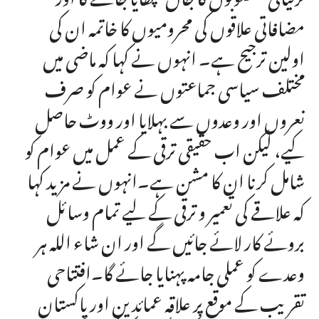
مضافاتی علاقوں کی محرومیوں کا خاتمہ ان کی
اولین ترجیح ہے۔ انہوں نے کہا کہ ماضی میں
مختلف سیاسی جماعتوں نے عوام کو صرف
نعروں اور وعدوں سے بہلایا اور ووٹ حاصل
کیے، لیکن اب حقیقی ترقی کے عمل میں عوام کو
شامل کرنا ان کا مشن ہے۔انہوں نے مزید کہا
کہ علاقے کی تعمیر و ترقی کے لیے تمام وسائل
بروئے کار لائے جائیں گے اور ان شاء اللہ ہر
وعدے کو عملی جامہ پہنایا جائے گا۔افتتاحی
تقریب کے موقع پر علاقہ عمائدین اور پاکستان