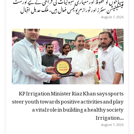
سیاحوں کو محفوظ اور معیاری سہولیات کی فراہمی کے لیے ٹورسٹ
فیسلیٹیشن سنٹرز اور ٹورازم پولیس فعال ہیں، ملک عدیل اقبال
August 7, 2026
KP Irrigation Minister Riaz Khan says sports
steer youth towards positive activities and play
a vital role in building a healthy society
Irrigation...
August 7, 2026