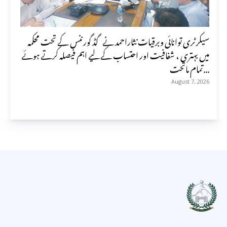
سیکرٹری توانائی وبرقیات نثاراحمد نے گڈ گورننس کے تحت محکمہ
میں بہتری ، شفافیت اور احتساب کے لیے اہم فیصلہ کرتے ہوئے
تمام ماتحت...
August 7, 2026