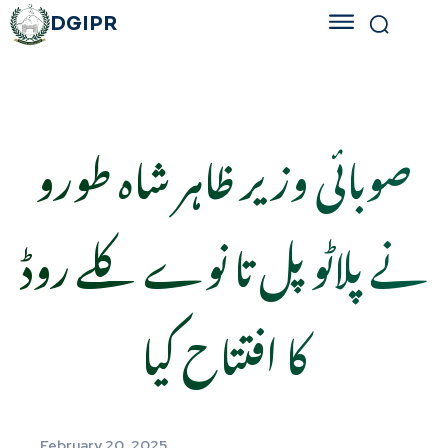
DGIPR
صوبائی وزیر ظاہر شاہ طورو
نے پلاٹو پل تا نوے کلے روڈ
کا افتتاح کیا
February 20, 2025