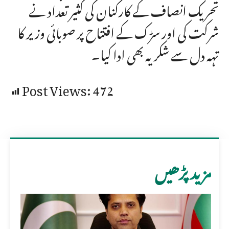
تحریک انصاف کے کارکنان کی کثیر تعداد نے
شرکت کی اور سڑک کے افتتاح پر صوبائی وزیر کا
تہہ دل سے شکریہ بھی ادا کیا۔
Post Views:
472
مزید پڑھیں