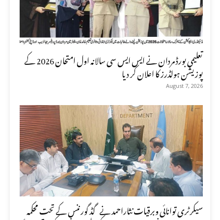
تعلیمی بورڈ مردان نے ایس ایس سی سالانہ اول امتحان 2026 کے
پوزیشن ہولڈرز کا اعلان کر دیا
August 7, 2026
سیکرٹری توانائی وبرقیات نثاراحمد نے گڈ گورننس کے تحت محکمہ