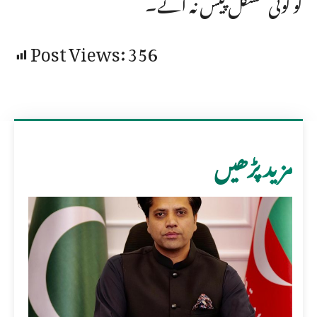
کو کوئی مشکل پیش نہ آئے۔
Post Views:
356
مزید پڑھیں