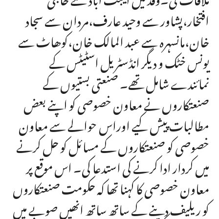
افتخار،پشاور سے وحید عارف،مردان سے سجاد
خان،مانسہرہ سے عبد المالک خان،کوھاٹ سے
یونس خٹک و دیگر انڈسٹریل اسٹیٹس کے
نمائندے شامل تھے۔ صنعتی بستیوں کے
صنعتکاروں نے معاون خصوصی کو اپنے بعض
مطالبات پیش کیے اوراس حوالے سے معاون
خصوصی کو صنعتکاروں کے مسائل کو حل کرنے
میں کردار ادا کرنے کی استدعا کی۔ اس موقع پر
معاون خصوصی کا کہنا تھا کہ حکومت صنعتکاروں
کو ریلیف دینے کے ساتھ ساتھ انھیں صوبے میں