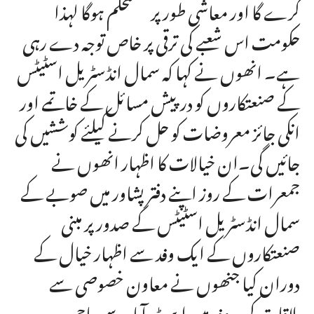
کرے گا اور معاشی طور پر مستحکم ہوگا لہذا
حکومت اس شعبے کی ترقی پر خاص توجہ دے رہی
ہے۔ انھوں نے کہا کہ سمال انڈسٹریل اسٹیٹس
کے صنعتکاروں کو درپیش مسائل کے خاتمے اور
انکی جائز معروضات کو حل کرنے کیلئے کوششیں کی
جائیں گی۔ان خیالات کا اظہار انھوں نے
جمعرات کے روز اپنے دفتر پشاور میں صوبے کے
سمال انڈسٹریل اسٹیٹس کے صدور پر مبنی
صنعتکاروں کے ایک وفد سے اظہار خیال کے
دوران کیا جنھوں نے معاون خصوصی سے
ملاقات کی۔وفد میں ایبٹ آباد سے حاجی