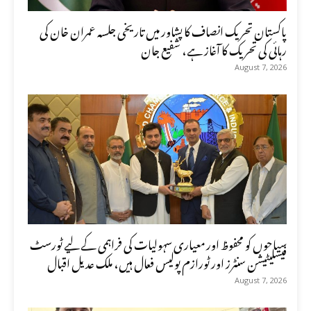
پاکستان تحریک انصاف کا پشاور میں تاریخی جلسہ عمران خان کی
رہائی کی تحریک کا آغاز ہے، شفیع جان
August 7, 2026
سیاحوں کو محفوظ اور معیاری سہولیات کی فراہمی کے لیے ٹورسٹ
فیسلیٹیشن سنٹرز اور ٹورازم پولیس فعال ہیں، ملک عدیل اقبال
August 7, 2026