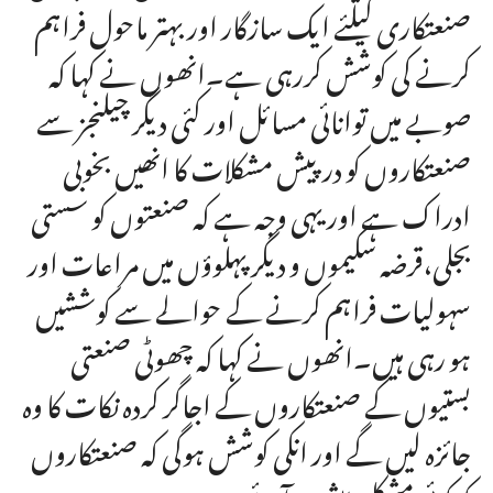
صنعتکاری کیلئے ایک سازگار اور بہتر ماحول فراہم
کرنے کی کوشش کررہی ہے۔انھوں نے کہا کہ
صوبے میں توانائی مسائل اور کئی دیگر چیلنجز سے
صنعتکاروں کو درپیش مشکلات کا انھیں بخوبی
ادراک ہے اور یہی وجہ ہے کہ صنعتوں کو سستی
بجلی،قرضہ سکیموں و دیگر پہلوؤں میں مراعات اور
سہولیات فراہم کرنے کے حوالے سے کوششیں
ہو رہی ہیں۔انھوں نے کہا کہ چھوٹی صنعتی
بستیوں کے صنعتکاروں کے اجاگر کردہ نکات کا وہ
جائزہ لیں گے اور انکی کوشش ہوگی کہ صنعتکاروں