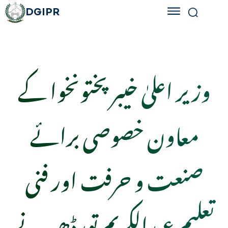
DGIPR
وزیر اعلیٰ خیبر پختونخوا کے
معاون خصوصی برائے
صنعت و حرفت اور فنی
تعلیم عبدالکریم تورڈھیر نے