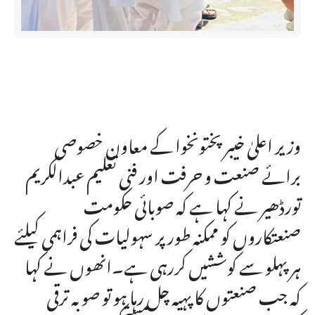
وزیر اعلیٰ خیبر پختونخوا کے معاون خصوصی
برائے صنعت و حرفت اور فنی تعلیم عبدالکریم
تورڈھیر نے کہا ہے کہ صوبائی حکومت
صنعتکاروں کو ممکنہ طور پر سہولیات کی فراہمی کیلئے
ہر پہلو سے کوششیں کررہی ہے۔انھوں نے کہا
کہ جب صنعتوں کا پہیہ چل رہا ہو تو صوبہ ترقی