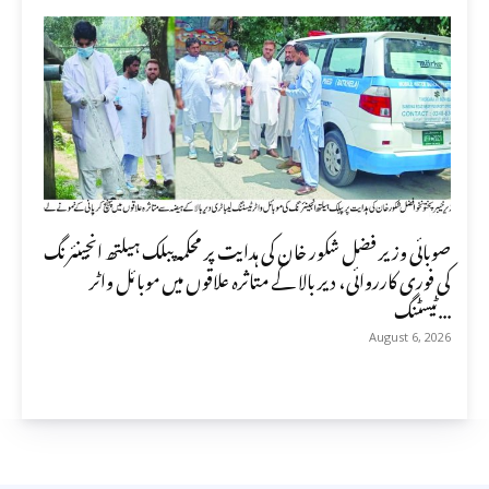
صوبائی وزیر فضل شکور خان کی ہدایت پر محکمہ پبلک ہیلتھ انجینئرنگ
کی فوری کارروائی، دیر بالا کے متاثرہ علاقوں میں موبائل واٹر
ٹیسٹنگ...
August 6, 2026