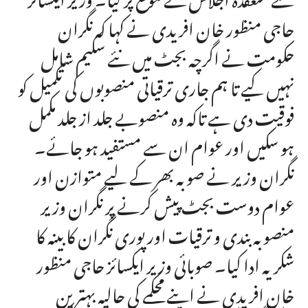
حاجی منظور خان افریدی نے کہا کہ نگران
حکومت نے اگرچہ بجٹ میں نئے سکیم شامل
نہیں کیے تا ہم جاری ترقیاتی منصوبوں کی تکمیل کو
فوقیت دی ہے تاکہ وہ منصوبے جلد از جلد مکمل
ہو سکیں اور عوام ان سے مستفید ہو جائے۔
نگران وزیر نے صوبہ بھر کے لیے متوازن اور
عوام دوست بجٹ پیش کرنے پر نگران وزیر
منصوبہ بندی و ترقیات اور پوری نگران کابینہ کا
شکریہ ادا کیا۔ صوبائی وزیر ایکسائز حاجی منظور
خان افریدی نے اپنے محکمے کی حالیہ بہترین