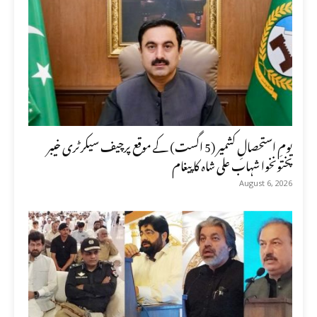
یومِ استحصالِ کشمیر (5 اگست) کے موقع پرچیف سیکرٹری خیبر
پختونخوا شہاب علی شاہ کا پیغام
August 6, 2026