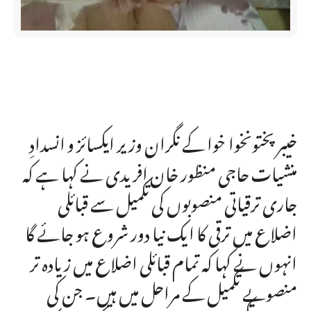
خیبر پختونخوا خوا کے نگران وزیر ایکسائز و انسدادِ
منشیات حاجی منظور خان افریدی نے کہا ہے کہ
جاری ترقیاتی منصوبوں کی تکمیل سے قبائلی
اضلاع میں ترقی کا ایک نیا دور شروع ہو جائے گا
انہوں نے کہا کہ تمام قبائلی اضلاع میں زیادہ تر
منصوبے تکمیل کے مراحل میں ہیں۔ جن کی