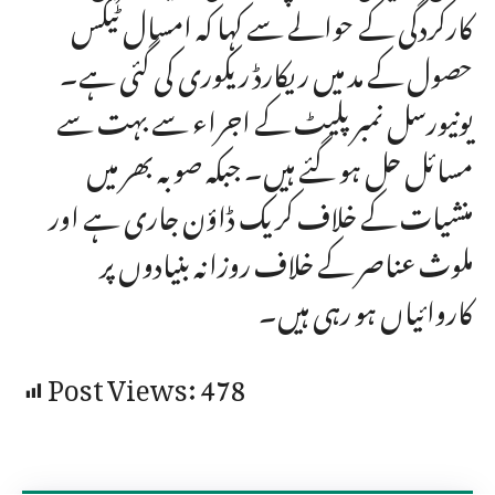
کارکردگی کے حوالے سے کہا کہ امسال ٹیکس
حصول کے مد میں ریکارڈ ریکوری کی گئی ہے۔
یونیورسل نمبر پلیٹ کے اجراء سے بہت سے
مسائل حل ہو گئے ہیں۔ جبکہ صوبہ بھر میں
منشیات کے خلاف کریک ڈاؤن جاری ہے اور
ملوث عناصر کے خلاف روزانہ بنیادوں پر
کاروائیاں ہو رہی ہیں۔
Post Views:
478