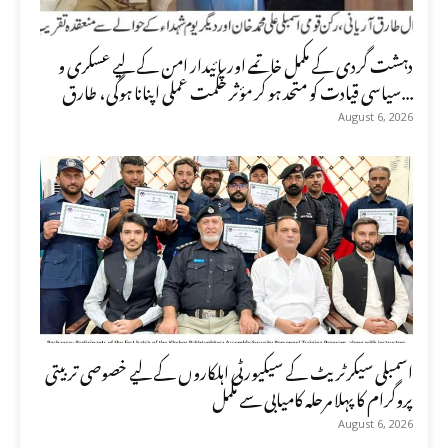
دہشت گردی کے مکمل خاتمے اور پائیدار امن کے لیے عسکری و
سیاسی قیادت کو متحد ہو کر مؤثر حکمت عملی اپنانا ہوگی، طارق...
August 6, 2026
اسمبلی سیکرٹریٹ کے سیکیورٹی اہلکاروں کے لیے خصوصی تربیتی
پروگرام کا پہلا مرحلہ کامیابی سے مکمل
August 6, 2026