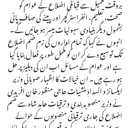
بروقت تکمیل سے قبائلی اضلاع کے عوام کو
صحت، تعلیم، انفراسٹرکچر اور پینے کی صاف پانی
بشمول دیگر بنیادی سہولیات میسر ہو جائیں گے۔
انہوں نے کہا کہ تمام اداروں کی زم ضم اضلاع
تک توسیع دے کر ان کو مکمل طور پر فعال بنایا گیا
ہے اور عوام کے مسائل اب ان کی دہلیز پر حل
ہو رہے ہیں۔ ان خیالات کا اظہار صوبائی وزیر
ایکسائز و انسدادِ منشیات حاجی منظور خان افریدی
نے وزیر منصوبہ بندی و ترقیات حامد شاہ سے ضم
اضلاع کی جاری ترقیاتی منصوبوں کے حوالے
سے منعقدہ اجلاس کے موقع پر کیا۔ وزیر ایکسائز