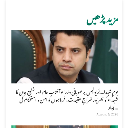
مزید پڑھیں
یومِ شہدائے پولیس پر صوبائی وزراء آفتاب عالم اور شفیع جان کا
شہداء کو بھرپور خراجِ عقیدت، قربانیوں کو امن و استحکام کی
بنیاد...
August 6, 2026