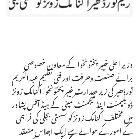
وزیر اعلی خیبر پختونخوا کے معاون خصوصی
برائے صنعت وحرفت اور فنی تعلیم عبدالکریم
تورڈھیر کی زیر صدارت خیبر پختونخوا اکنامک زونز
ڈویلپمنٹ اینڈ منیجمنٹ کمپنی کے ہیڈ آفس پشاور
میں مختلف اکنامک زونز کو سستی بجلی کی فراہمی
کے امور کے حوالے سے ایک اجلاس منعقد