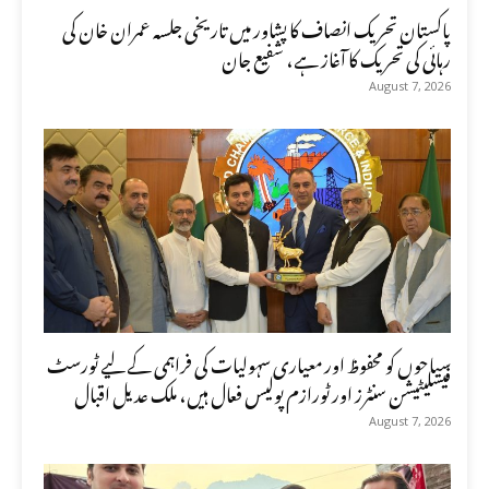
پاکستان تحریک انصاف کا پشاور میں تاریخی جلسہ عمران خان کی
رہائی کی تحریک کا آغاز ہے، شفیع جان
August 7, 2026
سیاحوں کو محفوظ اور معیاری سہولیات کی فراہمی کے لیے ٹورسٹ
فیسلیٹیشن سنٹرز اور ٹورازم پولیس فعال ہیں، ملک عدیل اقبال
August 7, 2026