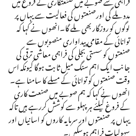
فراہمی سے صوبے میں صنعتکاری کے فروغ میں
مدد ملے گی اورصنعتوں کی فعالیت سے یہاں پر
لوگوں کو روزگار بھی ملے گا۔انھوں نے کہا کہ
توانائی کے مقامی پیداواری منصوبوں سے
صنعتوں کو سستی بجلی کی فراہمی معاشی ترقی کی
جانب ایک اہم سنگ میل ثابت ہوگا کیونکہ اس
وقت صنعتوں کو توانائی کے مسلے کا سامنا ہے۔
انھوں نے کہا کہ ہم صوبے میں صنعت کاری
کے فروغ کیلئے ہر پہلو سے کوشش کررہے ہیں تاکہ
یہاں پر صنعتوں اور سرمایہ کاروں کو اسانیاں اور
سہولیات فراہم ہوسکیں۔