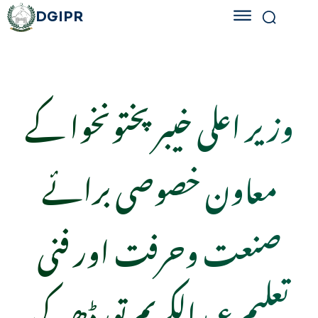
DGIPR
وزیر اعلی خیبر پختونخوا کے
معاون خصوصی برائے
صنعت وحرفت اور فنی
تعلیم عبدالکریم تورڈھیر کی