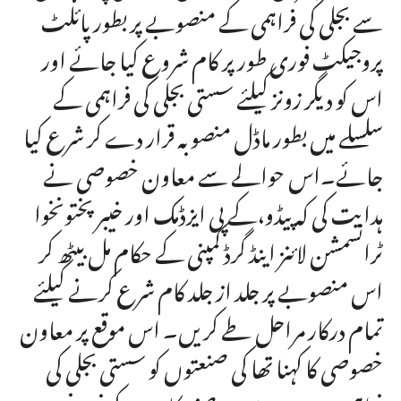
سے بجلی کی فراہمی کے منصوبے پر بطور پائلٹ
پروجیکٹ فوری طور پر کام شروع کیا جائے اور
اس کو دیگر زونز کیلئے سستی بجلی کی فراہمی کے
سلسلے میں بطور ماڈل منصوبہ قرار دے کر شرع کیا
جائے۔اس حوالے سے معاون خصوصی نے
ہدایت کی کہ پیڈو،کے پی ایزڈمک اور خیبر پختونخوا
ٹرانسمشن لائنز اینڈ گرڈ کمپنی کے حکام مل بیٹھ کر
اس منصوبے پر جلد از جلد کام شرع کرنے کیلئے
تمام درکار مراحل طے کریں۔ اس موقع پر معاون
خصوصی کا کہنا تھا کی صنعتوں کو سستی بجلی کی