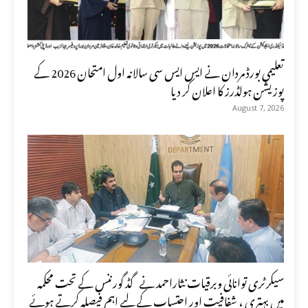
تعلیمی بورڈ مردان نے ایس ایس سی سالانہ اول امتحان 2026 کے
پوزیشن ہولڈرز کا اعلان کر دیا
August 7, 2026
سیکرٹری توانائی وبرقیات نثاراحمد نے گڈ گورننس کے تحت محکمہ
میں بہتری ، شفافیت اور احتساب کے لیے اہم فیصلہ کرتے ہوئے