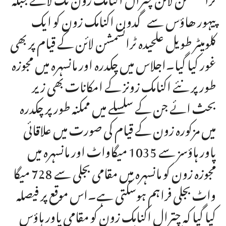
پیہور ھاؤس سے گدون اکنامک زون کو ایک
کلومیٹر طویل علحیدہ ٹرانسمشن لائن کے قیام پر بھی
غور کیا گیا۔اجلاس میں چکدرہ اور مانسہرہ میں مجوزہ
طور پر نئے اکنامک زونز کے امکانات بھی زیر
بحث ائے جن کے سلسلے میں ممکنہ طور پر چکدرہ
میں مزکورہ زون کے قیام کی صورت میں علاقائی
پاور ہاؤسز سے 1035 میگاواٹ اور مانسہرہ میں
مجوزہ زون کو مانسہرہ میں مقامی بجلی سے 728 میگا
واٹ بجلی فراہم ہوسکتی ہے۔اس موقع پر فیصلہ
کیا گیا کہ چترال اکنامک زون کو مقامی پاور ہاؤس