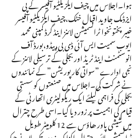
ہوا۔اجلاس میں چیف ایگزیکٹیو آفیسر کے پی
ایزڈمک جاوید اقبال خٹک،چیف ایگزیکٹیو آفیسر
خیبر پختونخوا ٹرانسمیشن لائنز اینڈ گرڈ کمپنی محمد
ایوب سمیت ایس آئی ڈی بی،پیڈو،بورڈ آف
انوسٹمنٹ اینڈ ٹریڈ اور بجلی کے ترسیلی لائنز کے
نجی ادارے ”سواتی کارپوریشن” کے نمائندوں
نے شرکت کی۔اجلاس میں صنعتوں کو سستی
بجلی کی فراہمی کیلئے ایک ریگولیٹری اتھارٹی کے
قیام کی اہمیت پر زور دیا گیا۔اسی طرح چترال
میں شیشی پاور ھاؤس سے 12 کلومیٹر طویل
ٹرانسمشن لائن چترال اکنامک زون تک لانے جبکہ