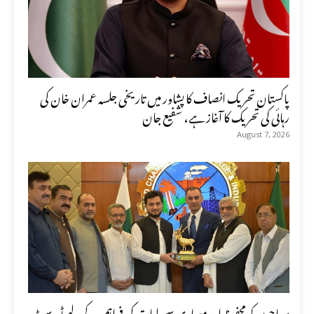
پاکستان تحریک انصاف کا پشاور میں تاریخی جلسہ عمران خان کی
رہائی کی تحریک کا آغاز ہے، شفیع جان
August 7, 2026
سیاحوں کو محفوظ اور معیاری سہولیات کی فراہمی کے لیے ٹورسٹ