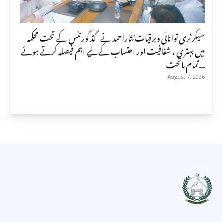
سیکرٹری توانائی وبرقیات نثاراحمد نے گڈ گورننس کے تحت محکمہ
میں بہتری ، شفافیت اور احتساب کے لیے اہم فیصلہ کرتے ہوئے
تمام ماتحت...
August 7, 2026