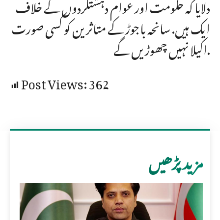
دلایا کہ حکومت اور عوام دہشتگردوں کے خلاف
ایک ہیں. سانحہ باجوڑ کے متاثرین کو کسی صورت
اکیلا نہیں چھوڑیں گے.
Post Views:
362
مزید پڑھیں