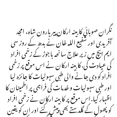
نگران صوبائی کابینہ ارکان پیر ہارون شاہ، امجد
آفریدی اور شفیع اللہ خان نے بدھ کے روز سی
ایم ایچ میں زیر علاج سانحہ باجوڑ کے زخمی افراد
کی عیادت کی. کابینہ ارکان نے اس موقع پر زخمی
افراد کو دی جانے والی طبی سہولیات کا جائزہ لیا
اور طبی سہولیات و خدمات کی فراہمی پر اطمینان کا
اظہار کیا. اس موقع پر کابینہ ارکان نے زخمی افراد
کو پھول کے گلدستے بھی پیش کئے اور ان کو یقین