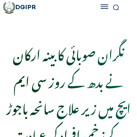
DGIPR
نگران صوبائی کابینہ ارکان
نے بدھ کے روز سی ایم
ایچ میں زیر علاج سانحہ باجوڑ
کے زخمی افراد کی عیادت