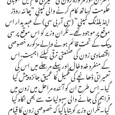
حکومت کساتھ کام کرنے والی کمپنی “چائنہ روڈز
اینڈ بلڈنگ کمپنی” (سی آر بی سی) کے عہدیدار اس
موقع پر موجود تھے۔ نگران وزیر کو اس موقع پر سی
پیک کے تحت قائم ہونے والے مزکورہ خصوصی
اقتصادی زون کی صنعتی ترقی کیلئے اہمیت،اس
کے منفرد خدوخال اور پہلے مرحلے میں اس کی
تعمیراتی ڈھانچے کی تکمیل کا عمیق جائزہ پیش کیا
گیا۔ اس طرح ان کو آئندہ مراحل میں زون میں
فراہم کی جانے والی سہولیات سے بھی اگاہ کیا
گیا۔نگران وزیر کو بتایاگیا کہ خصوصی زون کا قیام