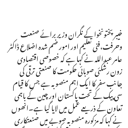
خیبر پختونخوا کے نگران وزیر برائے صنعت
وحرفت،فنی تعلیم اور امور ضم شدہ اضلاع ڈاکٹر
عامر عبداللہ نے کہا ہے کہ خصوصی اقتصادی
زون رشکئی صوبائی حکومت کا صنعتی ترقی کی
جانب سفر کا ایک اہم منصوبہ ہے جس کا قیام
سی پیک کے تحت پاکستان اور چین کے باہمی
تعاون کے ذریعے عمل میں لایا گیا ہے۔انھوں
نے کہا کہ مزکورہ منصوبہ صوبے میں صنعتکاری