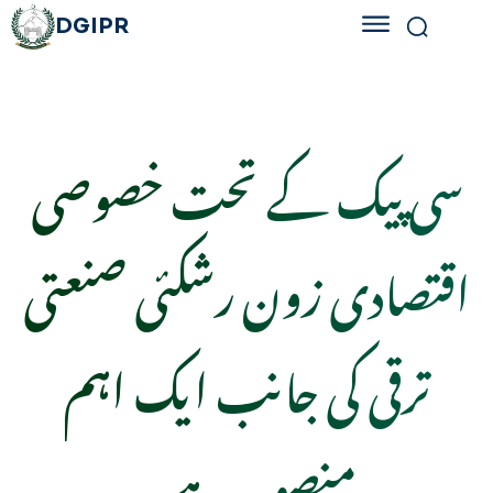
DGIPR
سی پیک کے تحت خصوصی
اقتصادی زون رشکئی صنعتی
ترقی کی جانب ایک اہم
منصوبہ ہے۔