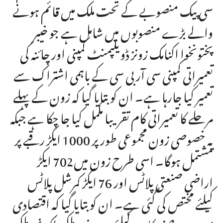
سی پیک منصوبے کے تحت ملک میں قائم ہونے
والے بڑے منصوبوں میں شامل ہے جو خیبر
پختونخوا اکنامک زونز ڈویلپمنٹ کمپنی اور چائنہ کی
تعمیراتی کمپنی سی آر بی سی کے باہمی اشتراک سے
تعمیر کیا جارہا ہے۔ ان کو بتایا گیا کہ زون کے پہلے
مرحلے کا تعمیراتی کام تقریبا مکمل کیا جا چکا ہے جبکہ
یہ خصوصی زون مجموعی طور پر 1000 ایکڑ رقبے پر
مشتمل ہوگا۔ اسی طرح زون میں702 ایکڑ
اراضی صنعتی پلاٹس اور 76 ایکڑ کمرشل پلاٹس
کیلئے مختص کی گئی ہے۔ ان کو بتایا گیا کہ اقتصادی
زون میں صنعتکاری کیلئے نہ صرف ملکی بلکہ غیر ملکی