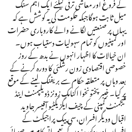
کے فروغ اور معاشی ترقی کیلئے ایک اہم سنگ
میل ثابت ہوگاجبکہ حکومت کی یہ کوشش ہے کہ
یہاں پر صنعتیں لگانے والے کاروباری حضرات
اور کمپنیوں کو تمام سہولیات دستیاب ہوں۔
ان خیالات کا اظہار انہوں نے بدھ کے روز
خصوصی اقتصادی زون رشکئی کا دورہ کرنے کے
بعد وہاں پر متعلقہ حکام سے بریفنگ لینے کے موقع
پر کیا۔ خیبر پختونخوا اکنامک زونز ڈویلپمنٹ اینڈ
منیجمنٹ کمپنی کے چیف ایگزیکٹیو آفیسر جاوید
اقبال ودیگر افسران،سی پیک پراجیکٹ کے
افسران اور مزکورہ زون کی تعمیراتی کام میں صوبائی