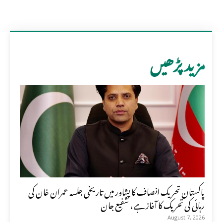
مزید پڑھیں
پاکستان تحریک انصاف کا پشاور میں تاریخی جلسہ عمران خان کی
رہائی کی تحریک کا آغاز ہے، شفیع جان
August 7, 2026