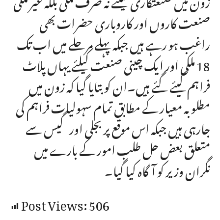
صنعت کاروں اور کاروباری حضرات بھی
راغب ہو رہے ہیں جبکہ پہلے مرحلے میں اب تک
18 ملکی اور ایک چینی صنعت کیلئے یہاں پلاٹ
فراہم کیئے گئے ہیں۔ان کو بتایا گیا کہ زون میں
مطلوبہ معیار کے مطابق تمام سہولیات فراہم کی
جارہی ہیں جبکہ اس موقع پر بجلی اور گیس سے
متعلق بعض حل طلب امور کے بارے میں
نگران وزیر کو آگاہ کیا گیا۔
Post Views:
506