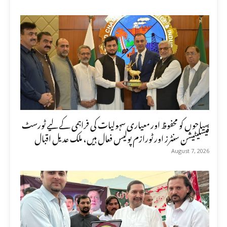
سیاحوں کو محفوظ اور معیاری سہولیات کی فراہمی کے لیے ٹورسٹ
فیسلیٹیشن سنٹرز اور ٹورازم پولیس فعال ہیں، ملک عدیل اقبال
August 7, 2026