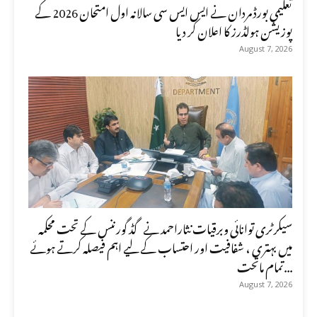
تعلیمی بورڈ مردان نے ایس ایس سی سالانہ اول امتحان 2026 کے
پوزیشن ہولڈرز کا اعلان کر دیا
August 7, 2026
سیکرٹری توانائی وبرقیات نثاراحمد نے گڈ گورننس کے تحت محکمہ
میں بہتری ، شفافیت اور احتساب کے لیے اہم فیصلہ کرتے ہوئے
تمام ماتحت...
August 7, 2026