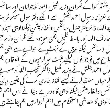
ر پختونخوا کے نگران وزیر کھیل امور نوجوانان اور سائن
ر خزانہ رسول احمد بنگش سے انکے دفتر سول سیکرٹریٹ
داللہ، ڈائریکٹر جنرل سائنس وانفارمیشن ٹیکنالوجی سجاد ح
عارف اللہ اور باسط خلیل بھی موجود تھے نگران وزیر ک
ل و سائنس ٹیکنالوجی کے بجٹ کے حوالے سے بھی خصوصی
اع میں نوجوانوں کیلیے مثبت سرگرمیوں کے انعقاد پر 
ل احمد بنگش نے وزیر کھیل ڈاکٹر نجیب اللہ کو صوب
رمیاں منعقدکرنے کیلیے فنڈز جاری کرنے کی یقین دہانی ک
نس وانفارمیشن ٹیکنالوجی کا دور ہے دنیا نے اس اہم ش
نالوجی کا معاشی استحکام میں اہم کردارہیں ہم چاہتے ہیں کہ