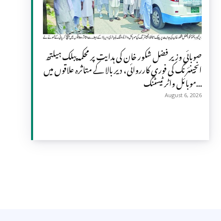
صوبائی وزیر فضل شکور خان کی ہدایت پر محکمہ پبلک ہیلتھ
انجینئرنگ کی فوری کارروائی، دیر بالا کے متاثرہ علاقوں میں
موبائل واٹر ٹیسٹنگ...
August 6, 2026