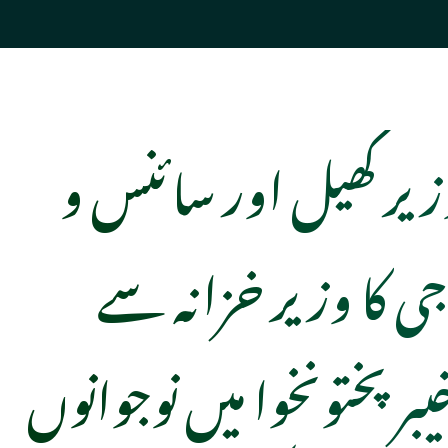
زیر کھیل اور سائنس و
وجی کا وزیر خزانہ سے
بر پختونخوا میں نوجوانوں