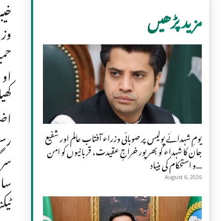
خیب
مزید پڑھیں
وزی
حمی
او 
کھی
اضل
رسو
یومِ شہدائے پولیس پر صوبائی وزراء آفتاب عالم اور شفیع
جان کا شہداء کو بھرپور خراجِ عقیدت، قربانیوں کو امن
سرگ
و استحکام کی بنیاد...
سائ
August 6, 2026
ٹیک