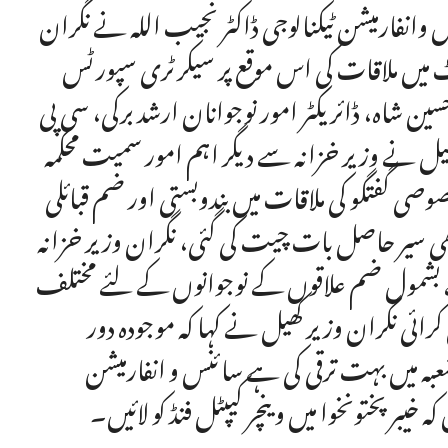
س وانفارمیشن ٹیکنالوجی ڈاکٹر نجیب اللہ نے نگران
 میں ملاقات کی اس موقع پر سیکرٹری سپورٹس
سین شاہ، ڈائریکٹر امور نوجوانان ارشد برکی، سی پی
ھیل نے وزیر خزانہ سے دیگر اہم امور سمیت محکمہ
 گفتگو کی ملاقات میں بندوبستی اور ضم قبائلی
بھی سیر حاصل بات چیت کی گئی، نگران وزیر خزانہ
ے بشمول ضم علاقوں کے نوجوانوں کے لئے مختلف
رائی نگران وزیر کھیل نے کہا کہ موجودہ دور
عبہ میں بہت ترقی کی ہے سائنس و انفارمیشن
 خیبر پختونخوا میں وینچر کیپٹل فنڈ کو لائیں۔