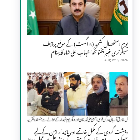
یومِ استحصالِ کشمیر (5 اگست) کے موقع پرچیف
سیکرٹری خیبر پختونخوا شہاب علی شاہ کا پیغام
August 6, 2026
دہشت گردی کے مکمل خاتمے اور پائیدار امن کے لیے
عسکری و سیاسی قیادت کو متحد ہو کر مؤثر حکمت عملی اپنانا