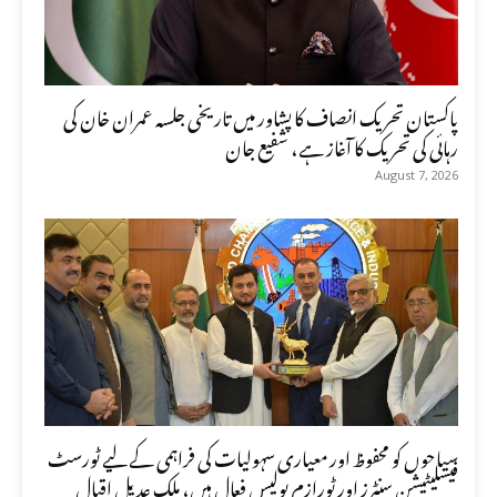
پاکستان تحریک انصاف کا پشاور میں تاریخی جلسہ عمران خان کی
رہائی کی تحریک کا آغاز ہے، شفیع جان
August 7, 2026
سیاحوں کو محفوظ اور معیاری سہولیات کی فراہمی کے لیے ٹورسٹ
فیسلیٹیشن سنٹرز اور ٹورازم پولیس فعال ہیں، ملک عدیل اقبال