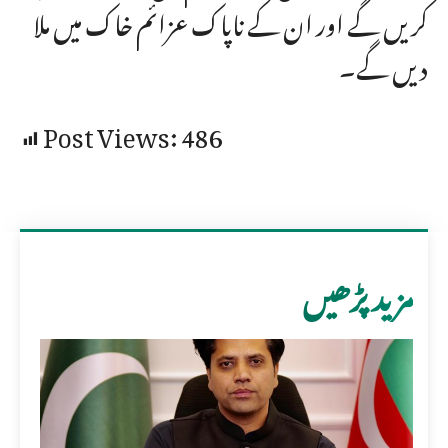
کریں گے اور ان کے ناپاک عزائم خاک میں ملا
دیں گے۔
Post Views:
486
مزید پڑھیں