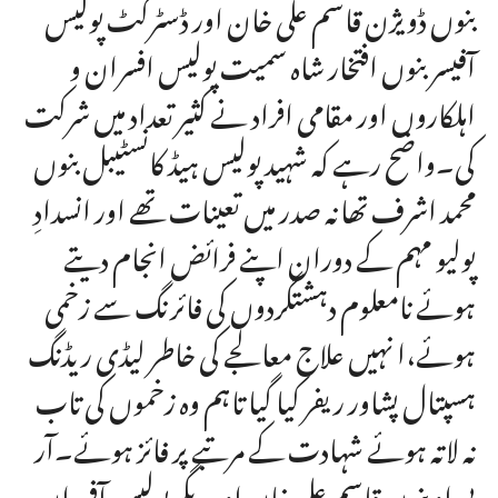
بنوں ڈویژن قاسم علی خان اور ڈسٹرکٹ پولیس
آفیسر بنوں افتخار شاہ سمیت پولیس افسران و
اہلکاروں اور مقامی افراد نے کثیر تعداد میں شرکت
کی۔واضح رہے کہ شہید پولیس ہیڈ کانسٹیبل بنوں
محمد اشرف تھانہ صدر میں تعینات تھے اور انسدادِ
پولیو مہم کے دوران اپنے فرائض انجام دیتے
ہوئے نامعلوم دہشتگردوں کی فائرنگ سے زخمی
ہوئے،ا نہیں علاج معالجے کی خاطر لیڈی ریڈنگ
ہسپتال پشاور ریفر کیا گیا تاہم وہ زخموں کی تاب
نہ لاتہ ہوئے شہادت کے مرتبے پر فائز ہوئے۔آر
پی او بنوں قاسم علی خان اور دیگر پولیس آفسران