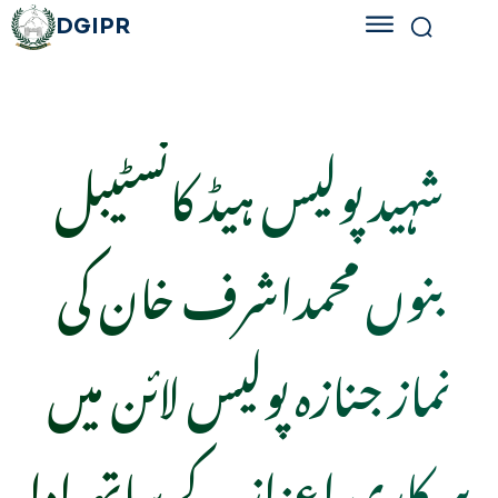
DGIPR
شہید پولیس ہیڈ کانسٹیبل
بنوں محمداشرف خان کی
نماز جنازہ پولیس لائن میں
سرکاری اعزاز کے ساتھ ادا