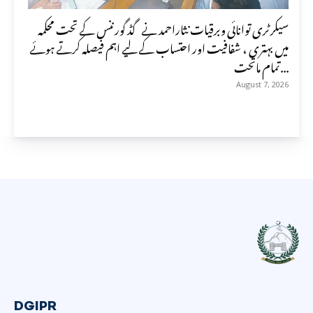
سیکرٹری توانائی وبرقیات نثاراحمد نے گڈ گورننس کے تحت محکمہ
میں بہتری ، شفافیت اور احتساب کے لیے اہم فیصلہ کرتے ہوئے
تمام ماتحت...
August 7, 2026
DGIPR