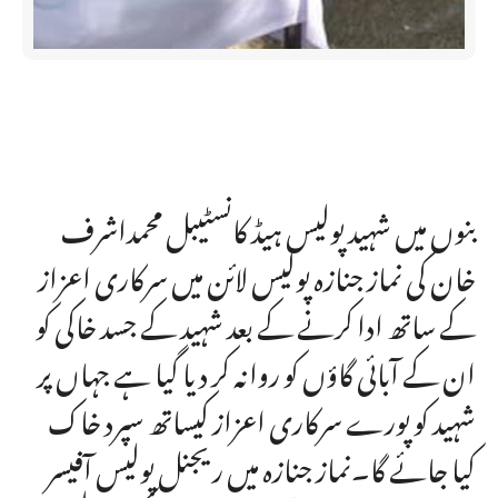
بنوں میں شہید پولیس ہیڈ کانسٹیبل محمداشرف
خان کی نماز جنازہ پولیس لائن میں سرکاری اعزاز
کے ساتھ ادا کرنے کے بعد شہید کے جسد خاکی کو
ان کے آبائی گاؤں کو روانہ کر دیا گیا ہے جہاں پر
شہید کو پورے سرکاری اعزاز کیساتھ سپرد خاک
کیا جائے گا۔نماز جنازہ میں ریجنل پولیس آفیسر