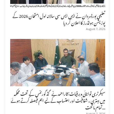
تعلیمی بورڈ مردان نے ایس ایس سی سالانہ اول امتحان 2026 کے
پوزیشن ہولڈرز کا اعلان کر دیا
August 7, 2026
سیکرٹری توانائی وبرقیات نثاراحمد نے گڈ گورننس کے تحت محکمہ
میں بہتری ، شفافیت اور احتساب کے لیے اہم فیصلہ کرتے ہوئے
تمام ماتحت...
August 7, 2026