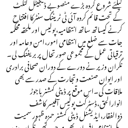
کیلئے شروع کردہ بڑے منصوبے ڈیجیٹل کنکٹ
کے تحت قائم کردہ آئی ٹی ٹریننگ سنٹرکا افتتاح
کرنے کیساتھ ساتھ انتظامیہ،پولیس اور ملحقہ محکمہ
جات سے ضلع میں انتظامی امور،امن وعامہ اور
ترقیاتی عمل کے مجموعی صورتحال پر بریفنگ لی۔
نگران وزیر نے دورے کے دوران صحافی برادری
اور ایوان صنعت وتجارت کے صدر سے بھی
ملاقات کی۔اس موقع پر ڈپٹی کمشنر باجوڑ
انوارالحق،ڈسٹرکٹ پولیس آفیسر کاشف
ذوالفقار،ایڈیشنل ڈپٹی کمشنر حمزہ ظہور سمیت
دیگر انتظامی افسران بھی موجود تھے۔نگران وزیر