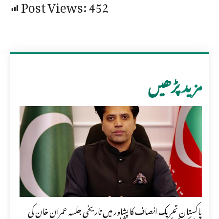
Post Views:
452
مزید پڑھیں
پاکستان تحریک انصاف کا پشاور میں تاریخی جلسہ عمران خان کی