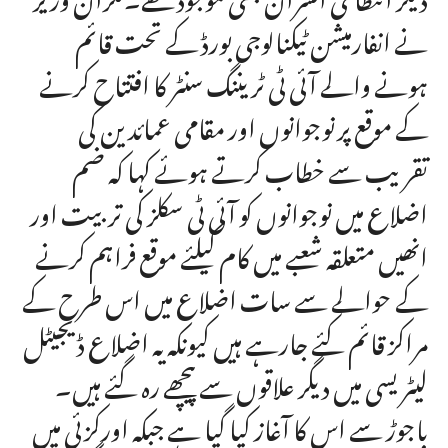
نے انفارمیشن ٹیکنالوجی بورڈ کے تحت قائم
ہونے والے آئی ٹی ٹریننگ سنٹر کا افتتاح کرنے
کے موقع پرنوجوانوں اور مقامی عمائدین کی
تقریب سے خطاب کرتے ہوئے کہا کہ ضم
اضلاع میں نوجوانوں کو آئی ٹی سکلز کی تربیت اور
انھیں متعلقہ شعبے میں کام کیلئے موقع فراہم کرنے
کے حوالے سے سات اضلاع میں اس طرح کے
مراکز قائم کئے جارہے ہیں کیونکہ یہ اضلاع ڈیجیٹل
لیٹریسی میں دیگر علاقوں سے پیچھے رہ گئے ہیں۔
باجوڑ سے اس کا آغاز کیا گیا ہے جبکہ اورکزئی میں