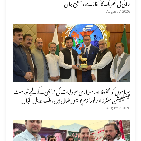
رہائی کی تحریک کا آغاز ہے، شفیع جان
August 7, 2026
سیاحوں کو محفوظ اور معیاری سہولیات کی فراہمی کے لیے ٹورسٹ
فیسلیٹیشن سنٹرز اور ٹورازم پولیس فعال ہیں، ملک عدیل اقبال
August 7, 2026