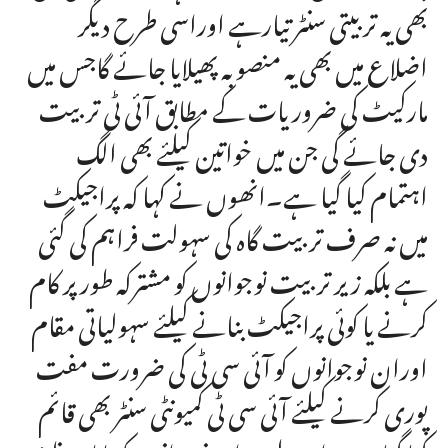
بھی یہ تربیتی سنٹر تیارہے اوراسی طرح دیگر
اضلاع میں بھی یہ منصوبہ پھیلایا جائے گاجس میں
مارکیٹ کی ضروریات کے مطابق آئی ٹی تربیت
دی جائے گی جن میں خواتین کیلئے بھی الگ
اہتمام کیا گیا ہے۔انھوں نے کہا کہ پراجیکٹ
میں نہ صرف تربیت گاہ کی سہولت فراہم کی گئی
ہے بلکہ زیر تربیت نوجوانوں کو مشترکہ طور پر کام
کرنے یا کوئی پراجیکٹ بنانے کیلئے سہولیاتی مقام
اوران نوجوانوں کو آئی سی ٹی کی ضرورت مفت
پوری کرنے کیلئے آئی سی ٹی کمیونٹی سنٹر بھی قائم