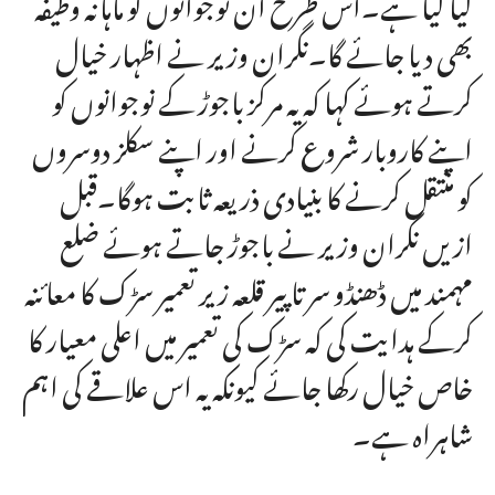
کیا گیا ہے۔اس طرح ان نوجوانوں کو ماہانہ وظیفہ
بھی دیا جائے گا۔نگران وزیر نے اظہار خیال
کرتے ہوئے کہا کہ یہ مرکز باجوڑ کے نوجوانوں کو
اپنے کاروبار شروع کرنے اور اپنے سکلز دوسروں
کو منتقل کرنے کا بنیادی ذریعہ ثابت ہوگا۔قبل
ازیں نگران وزیر نے باجوڑ جاتے ہوئے ضلع
مہمند میں ڈھنڈو سر تا پیر قلعہ زیر تعمیر سڑک کا معائنہ
کرکے ہدایت کی کہ سڑک کی تعمیر میں اعلی معیار کا
خاص خیال رکھا جائے کیونکہ یہ اس علاقے کی اہم
شاہراہ ہے۔