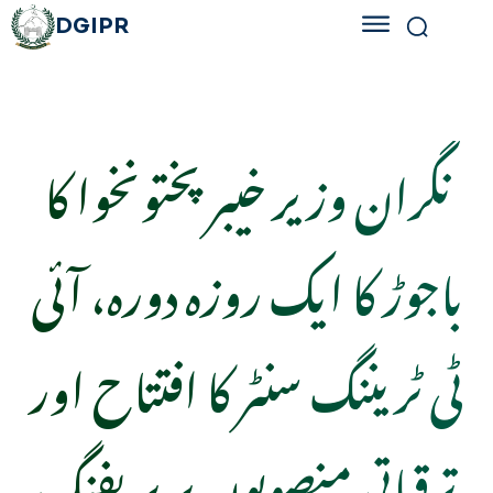
DGIPR
نگران وزیر خیبر پختونخوا کا
باجوڑ کا ایک روزہ دورہ، آئی
ٹی ٹریننگ سنٹر کا افتتاح اور
ترقیاتی منصوبوں پر بریفنگ