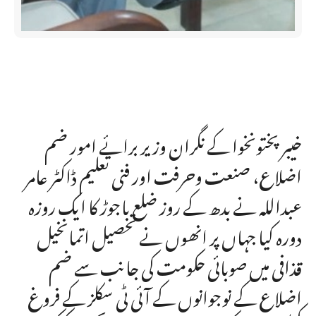
خیبر پختونخوا کے نگران وزیر برائے امور ضم
اضلاع، صنعت وحرفت اور فنی تعلیم ڈاکٹر عامر
عبداللہ نے بدھ کے روز ضلع باجوڑ کا ایک روزہ
دورہ کیا جہاں پر انھوں نے تحصیل اتمانخیل
قذافی میں صوبائی حکومت کی جانب سے ضم
اضلاع کے نوجوانوں کے آئی ٹی سکلز کے فروغ