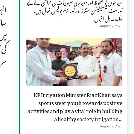
سیاحوں کو محفوظ اور معیاری سہولیات کی فراہمی کے لیے
انہ
ٹورسٹ فیسلیٹیشن سنٹرز اور ٹورازم پولیس فعال ہیں،
ملک عدیل اقبال
سائ
August 7, 2026
میں
کی 
سرا
KP Irrigation Minister Riaz Khan says
sports steer youth towards positive
activities and play a vital role in building
a healthy society Irrigation...
August 7, 2026