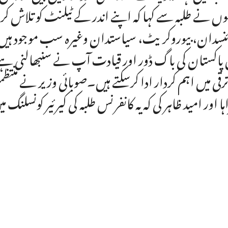
وں نے طلبہ سے کہا کہ اپنے اندر کے ٹیلنٹ کو تلاش کر
نسدان، بیوروکریٹ، سیاستدان وغیرہ سب موجود ہیں آپکو 
 پاکستان کی باگ ڈور اور قیادت آپ نے سنبھالنی ہے پ
ترقی میں اہم کردار ادا کرسکتے ہیں۔صوبائی وزیر نے من
ہا اور امید ظاہر کی کہ یہ کانفرنس طلبہ کی کیرئیر کونسلنگ