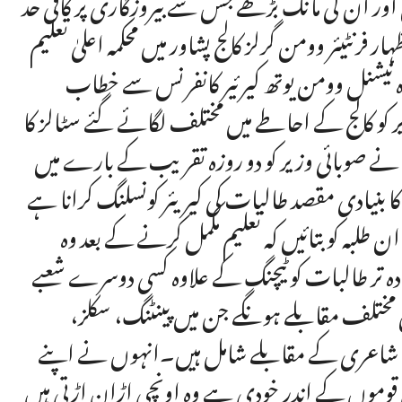
 اور ان کی مانگ بڑھے جس سے بیروزگاری پر کافی حد
فرنٹیئر وومن گرلز کالج پشاور میں محکمہ اعلیٰ تعلیم
ہ نیشنل وومن یوتھ کیرئیر کانفرنس سے خطاب
 کو کالج کے احاطے میں مختلف لگائے گئے سٹالز کا
ی نے صوبائی وزیر کو دو روزہ تقریب کے بارے میں
 بنیادی مقصد طالبات کی کیریئر کونسلنگ کرانا ہے
یں تاکہ ان طلبہ کو بتائیں کہ تعلیم مکمل کرنے کے بعد وہ
دہ تر طالبات کو ٹیچنگ کے علاوہ کسی دوسرے شعبے
ختلف مقابلے ہونگے جن میں پینٹنگ، سکلز،
مبنی شاعری کے مقابلے شامل ہیں۔انہوں نے اپنے
جن قوموں کے اندر خودی ہے وہ اونچی اڑان اڑتی ہیں