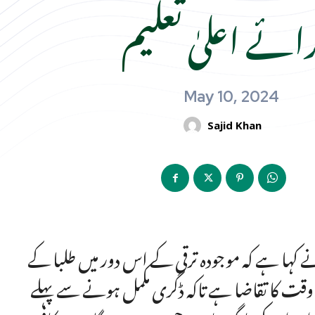
رائے اعلیٰ تعلیم
May 10, 2024
Sajid Khan
 نے کہا ہے کہ موجودہ ترقی کے اس دور میں طلبا کے
 وقت کا تقاضا ہے تاکہ ڈگری مکمل ہونے سے پہلے