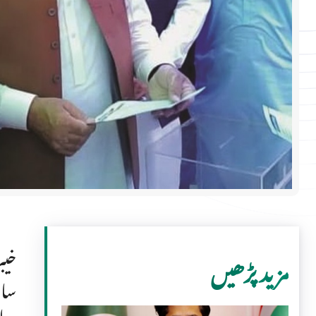
خیب
مزید پڑھیں
سات