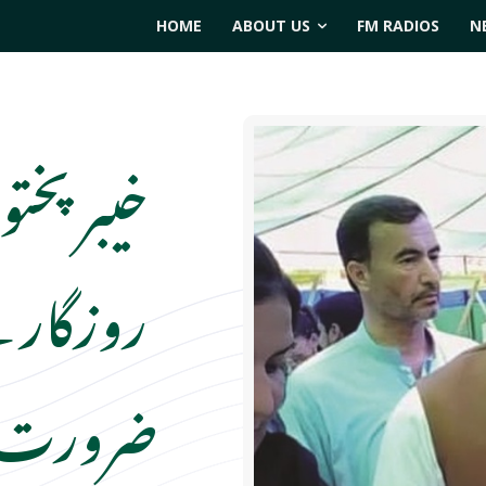
HOME
ABOUT US
FM RADIOS
N
خیبر پختو
روزگار ک
ضرورت، خ