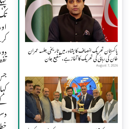
پہل
تک 
اور
کرت
دور
پاکستان تحریک انصاف کا پشاور میں تاریخی جلسہ عمران
خان کی رہائی کی تحریک کا آغاز ہے، شفیع جان
تفص
August 7, 2026
کہا
کے 
دست
خطا