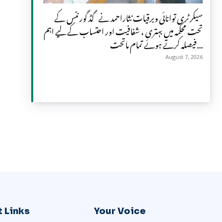
سیکرٹری توانائی وبرقیات نثاراحمد نے گڈ گورننس کے
تحت محکمہ میں بہتری ، شفافیت اور احتساب کے لیے اہم
فیصلہ کرتے ہوئے تمام ماتحت...
August 7, 2026
 Links
Your Voice