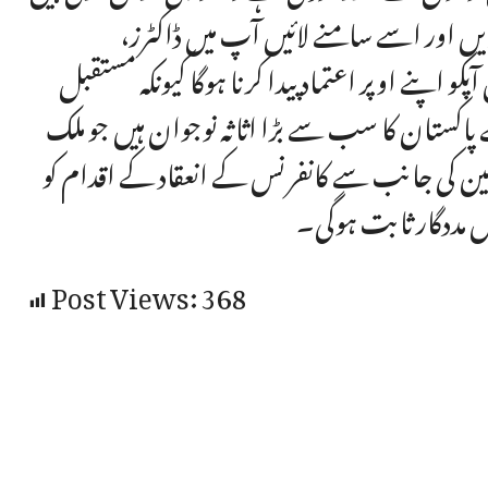
یں اور اسے سامنے لائیں آپ میں ڈاکٹرز،
اپنے اوپر اعتماد پیدا کرنا ہوگا کیونکہ مستقبل
اکستان کا سب سے بڑا اثاثہ نوجوان ہیں جو ملک
تظمین کی جانب سے کانفرنس کے انعقاد کے اقدام کو
 میں مددگار ثابت ہوگی۔
Post Views:
368