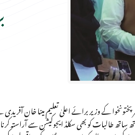
ب
ر پختونخوا کے وزیر برائے اعلیٰ تعلیم مینا خان آفریدی
ھ ساتھ طالبات کو بھی سکلڈ ایجوکیشن سے آراستہ کرنا