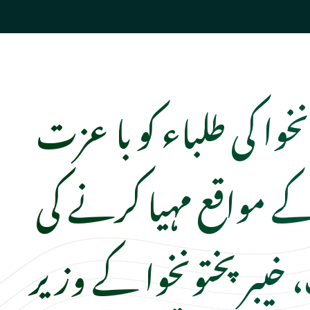
نخوا کی طلباء کو با عزت
ے مواقع مہیا کرنے کی
یبر پختونخوا کے وزیر