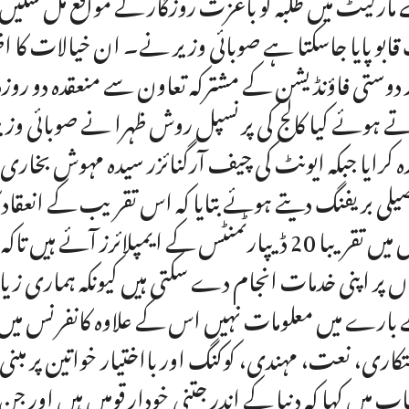
ے مارکیٹ میں طلبہ کو باعزت روزگار کے مواقع مل سکیں
قابو پایا جاسکتا ہے صوبائی وزیر نے۔ ان خیالات کا اظہار 
 دوستی فاؤنڈیشن کے مشترکہ تعاون سے منعقدہ دو روز
ے ہوئے کیا کالج کی پرنسپل روش ظہرا نے صوبائی وزیر
ہ کرایا جبکہ ایونٹ کی چیف آرگنائزر سیدہ مہوش بخار
یلی بریفنگ دیتے ہوئے بتایا کہ اس تقریب کے انعقاد کا
جس میں تقریبا 20 ڈیپارٹمنٹس کے ایمپلائرز آئے ہ
ں پر اپنی خدمات انجام دے سکتی ہیں کیونکہ ہماری زیا
بارے میں معلومات نہیں اس کے علاوہ کانفرنس میں م
کاری، نعت، مہندی، کوکنگ اور بااختیار خواتین پر 
ب میں کہا کہ دنیا کے اندر جتنی خودار قومیں ہیں اور 