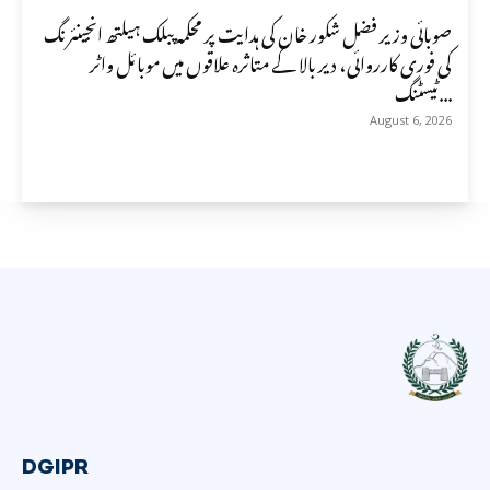
صوبائی وزیر فضل شکور خان کی ہدایت پر محکمہ پبلک ہیلتھ انجینئرنگ
کی فوری کارروائی، دیر بالا کے متاثرہ علاقوں میں موبائل واٹر
ٹیسٹنگ...
August 6, 2026
DGIPR