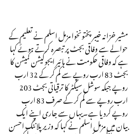
مشیر خزانہ خیبرپختونخوا مزمل اسلم نے تعلیم کے
حوالے سے وفاقی بجٹ پر تبصرہ کرتے ہوئے کہا
ہے کہ وفاقی حکومت نے ہائیر ایجوکیشن کمیشن کا
بجٹ 83 ارب روپے سے کم کر کے 32 ارب
روپے جبکہ سوشل سیکٹر کا ترقیاتی بجٹ 203
ارب روپے سے کم کر کے صرف 83 ارب
روپے کردیا ہے۔یہاں سے جاری اپنے ایک
بیان میں مزمل اسلم نے کہا کہ وزیر پلاننگ احسن