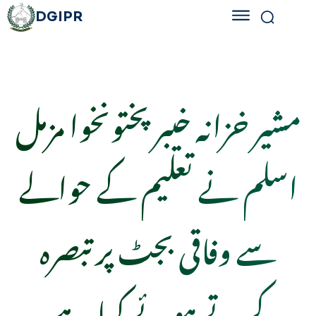
DGIPR
مشیر خزانہ خیبرپختونخوا مزمل
اسلم نے تعلیم کے حوالے
سے وفاقی بجٹ پر تبصرہ
کرتے ہوئے کہا ہے