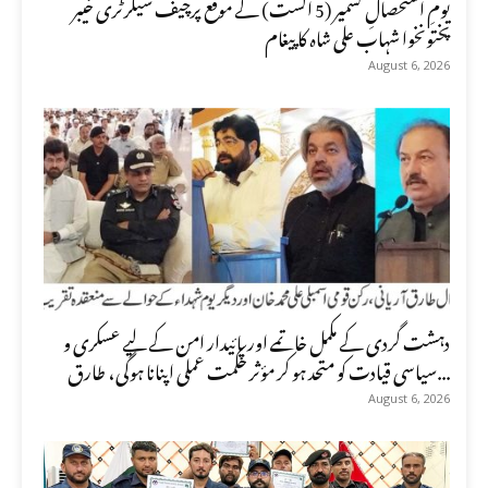
یومِ استحصالِ کشمیر (5 اگست) کے موقع پرچیف سیکرٹری خیبر
پختونخوا شہاب علی شاہ کا پیغام
August 6, 2026
دہشت گردی کے مکمل خاتمے اور پائیدار امن کے لیے عسکری و
سیاسی قیادت کو متحد ہو کر مؤثر حکمت عملی اپنانا ہوگی، طارق...
August 6, 2026