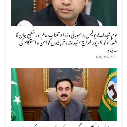
یومِ شہدائے پولیس پر صوبائی وزراء آفتاب عالم اور شفیع جان کا
شہداء کو بھرپور خراجِ عقیدت، قربانیوں کو امن و استحکام کی
بنیاد...
August 6, 2026