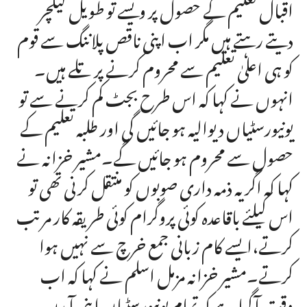
اقبال تعلیم کے حصول پر ویسے تو طویل لیکچر
دیتے رہتے ہیں مگر اب اپنی ناقص پلاننگ سے قوم
کو ہی اعلیٰ تعلیم سے محروم کرنے پر تلے ہیں۔
انہوں نے کہا کہ اس طرح بجٹ کم کرنے سے تو
یونیورسٹیاں دیوالیہ ہو جائیں گی اور طلبہ تعلیم کے
حصول سے محروم ہو جائیں گے۔مشیر خزانہ نے
کہا کہ اگر یہ ذمہ داری صوبوں کو منتقل کرنی تھی تو
اس کیلئے باقاعدہ کوئی پروگرام کوئی طریقہ کار مرتب
کرتے،ایسے کام زبانی جمع خرچ سے نہیں ہوا
کرتے۔مشیر خزانہ مزمل اسلم نے کہا کہ اب
وقت آگیا ہے کہ تمام یونیورسٹیاں اپنی آمدن