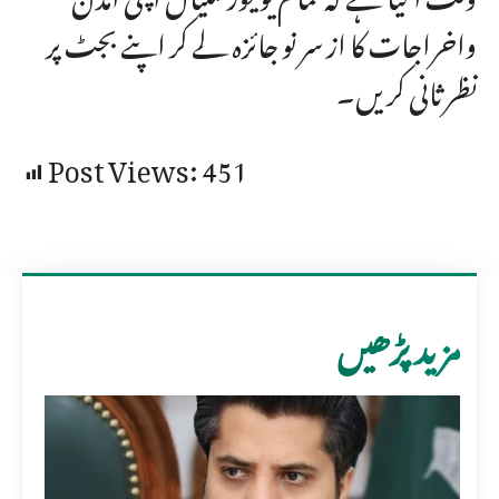
واخراجات کا از سر نو جائزہ لے کر اپنے بجٹ پر
نظرثانی کریں۔
Post Views:
451
مزید پڑھیں