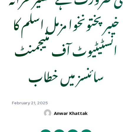
خیبرپختونخوا مزمل اسلم کا
انسٹیٹیوٹ آف منیجمنٹ
سائنسز میں خطاب
February 21, 2025
Anwar Khattak