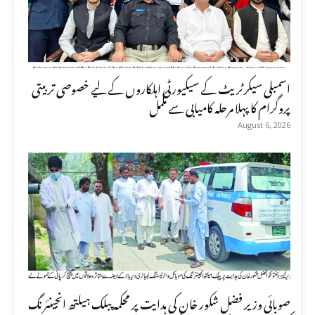
اسمبلی سیکرٹریٹ کے سیکیورٹی اہلکاروں کے لیے خصوصی تربیتی
پروگرام کا پہلا مرحلہ کامیابی سے مکمل
August 6, 2026
صوبائی وزیر فضل شکور خان کی ہدایت پر محکمہ پبلک ہیلتھ انجینئرنگ