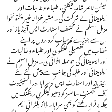
کمیشن ناصر شاہ، فیکلٹی، طلباء و طالبات اور
ایلومینائی نے شرکت کی۔ مشیر خزانہ خیبرپختونخوا
مزمل اسلم نے مختلف اسٹارٹ اپس آئیڈیاز اور
ان سے جوڑے کامیاب کرداروں پر اپنے
خطاب میں تفصیلی گفتگو کی اور طلباء و طالبات
اور ایلومینائی کی حوصلہ افزائی کی۔ مزمل اسلم نے
ایلومینائی اور طلبہ کی جانب سے پیش کئے گئے
ائیڈیاز اور اسٹارٹ اپس کو سراہا اور انسٹیٹیوٹ
آف منیجمنٹ سائنسز کو ڈبلیو کیٹگری رینکنگ میں
جگہ برقرار رکھنے کو بھی سراہا۔ ڈائریکٹر ائی ایم