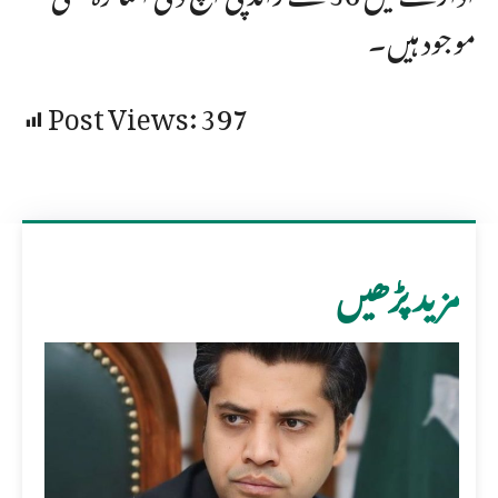
موجود ہیں۔
Post Views:
397
مزید پڑھیں