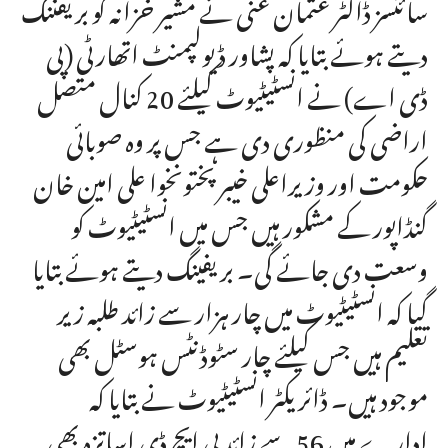
سائنسز ڈاکٹر عثمان غنی نے مشیر خزانہ کو بریفننگ
دیتے ہوئے بتایا کہ پشاور ڈیولپمنٹ اتھارٹی (پی
ڈی اے) نے انسٹیٹیوٹ کیلئے 20 کنال متصل
اراضی کی منظوری دی ہے جس پر وہ صوبائی
حکومت اور وزیراعلی خیبرپختونخوا علی امین خان
گنڈاپور کے مشکور ہیں جس میں انسٹیٹیوٹ کو
وسعت دی جائے گی۔ بریفینگ دیتے ہوئے بتایا
گیا کہ انسٹیٹیوٹ میں چار ہزار سے زائد طلبہ زیر
تعلیم ہیں جس کیلئے چار سٹوڈنٹس ہوسٹل بھی
موجود ہیں۔ ڈائریکٹر انسٹیٹیوٹ نے بتایا کہ
ادارے میں 56 سے زائد پی ایچ ڈی اساتزہ بھی