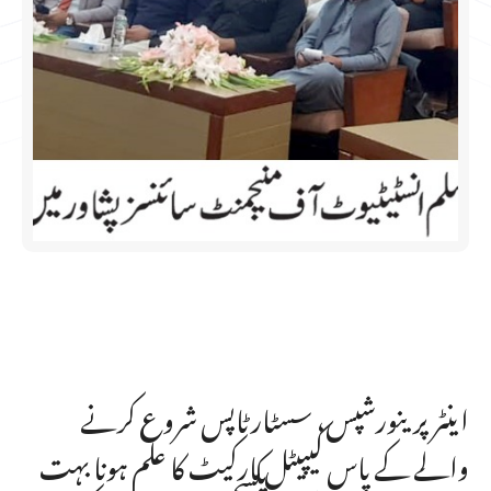
اینٹرپرینورشپس، سسٹارٹاپس شروع کرنے
والے کے پاس کیپیٹل مارکیٹ کا علم ہونا بہت