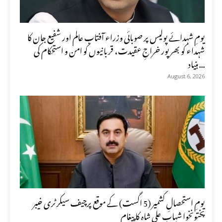
یومِ شہدائے پولیس پر صوبائی وزراء آفتاب عالم اور شفیع جان کا
شہداء کو بھرپور خراجِ عقیدت، قربانیوں کو امن و استحکام کی
بنیاد...
August 6, 2026
یومِ استحصالِ کشمیر (5 اگست) کے موقع پرچیف سیکرٹری خیبر
پختونخوا شہاب علی شاہ کا پیغام