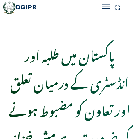
DGIPR
پاکستان میں طلبہ اور
انڈسٹری کے درمیان تعلق
اور تعاون کو مضبوط ہونے
کی ضرورت ہے مشیر خزانہ