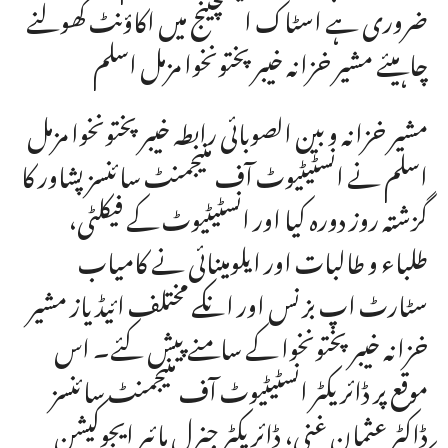
ضروری ہے اسٹاک ایکسچینج میں اکاؤنٹ کھولنے
چاہیئے مشیر خزانہ خیبرپختونخوا مزمل اسلم
مشیر خزانہ و بین الصوبائی رابطہ خیبرپختونخوا مزمل
اسلم نے انسٹیٹیوٹ آف منیجمنٹ سائنسز پشاور کا
گزشتہ روز دورہ کیا اور انسٹیٹیوٹ کے فیکلٹی،
طلباء و طالبات اور ایلومینائی نے کامیاب
سٹارٹ اپ بزنس اور انکے مختلف ائیڈیاز مشیر
خزانہ خیبرپختونخوا کے سامنے پیش کئے۔ اس
موقع پر ڈائریکٹر انسٹیٹیوٹ آف منیجمنٹ سائنسز
ڈاکٹر عثمان غنی، ڈائریکٹر جنرل ہائیر ایجوکیشن