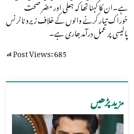
ہے۔ان کا کہنا تھا کہ جعلی اور مضر صحت
خوراک تیار کرنے والوں کے خلاف زیرو ٹالرنس
پالیسی پر عمل درآمد جاری ہے۔
Post Views:
685
مزید پڑھیں