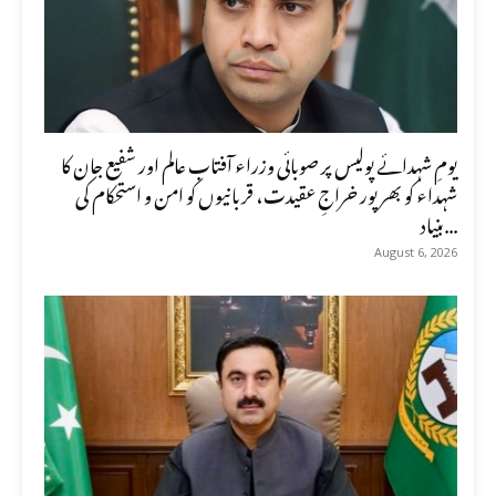
یومِ شہدائے پولیس پر صوبائی وزراء آفتاب عالم اور شفیع جان کا
شہداء کو بھرپور خراجِ عقیدت، قربانیوں کو امن و استحکام کی
بنیاد...
August 6, 2026