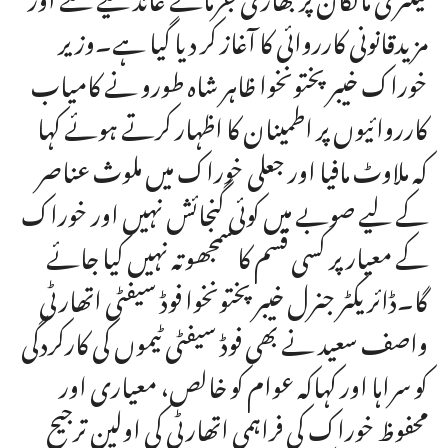
مزیدقانونی کارروائی کا آغاز کر دیا گیا ہے۔وزیر
خوراک خیبرپختونخوا ظاہر شاہ طورو نے کامیاب
کارروائیوں پر اطمینان کا اظہار کرتے ہوئے کہا
کہ ملاوٹ مافیا اور جعلی خوراک میں ملوث عناصر
کے لیے صوبے میں کوئی گنجائش نہیں اور خوراک
کے معیار پر کسی قسم کا سمجھوتہ نہیں کیا جائے
گا۔ڈائریکٹر جنرل خیبرپختونخوا فوڈ سیفٹی اتھارٹی
واصف سعید نے بھی فوڈ سیفٹی ٹیموں کی کارکردگی
کو سراہا اور کہاکہ عوام کو خالص، معیاری اور
محفوظ خوراک کی فراہمی اتھارٹی کی اولین ترجیح