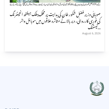
صوبائی وزیر فضل شکور خان کی ہدایت پر محکمہ پبلک ہیلتھ انجینئرنگ
کی فوری کارروائی، دیر بالا کے متاثرہ علاقوں میں موبائل واٹر
ٹیسٹنگ...
August 6, 2026