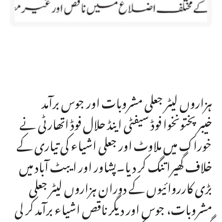
ہزاروں لیٹر جعلی مشروبات اور جوس برآمد
خیبرپختونخوا فوڈ سیفٹی اینڈ حلال فوڈ اتھارٹی نے
خوراک میں ملاوٹ اور جعلی اشیاء کی تیاری کے
خلاف گھیرا تنگ کر دیا۔پشاور اور ایبٹ آباد میں
بڑی کارروائیوں کے دوران ہزاروں لیٹر جعلی
مشروبات، جوس اور دیگر ناقص اشیاء برآمد کر لی