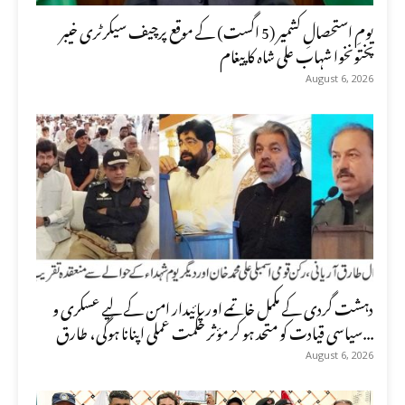
یومِ استحصالِ کشمیر (5 اگست) کے موقع پرچیف سیکرٹری خیبر
پختونخوا شہاب علی شاہ کا پیغام
August 6, 2026
دہشت گردی کے مکمل خاتمے اور پائیدار امن کے لیے عسکری و
سیاسی قیادت کو متحد ہو کر مؤثر حکمت عملی اپنانا ہوگی، طارق...
August 6, 2026