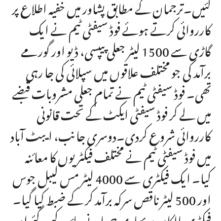
گئیں۔ترجمان کے مطابق پشاور میں خفیہ اطلاع پر
کارروائی کرتے ہوئے فوڈ سیفٹی ٹیم نے ایک
گاڑی سے 1500 لیٹر جعلی پیپسی، ڈیو اور گورمے
برآمد کی جو مختلف علاقوں میں سپلائی کی جا رہی
تھی۔ فوڈ سیفٹی ٹیم نے تمام جعلی مشروبات قبضے
میں لے کر فوڈ سیفٹی ایکٹ کے تحت قانونی
کارروائی شروع کردی۔دوسری جانب، ایبٹ آباد
میں فوڈ سیفٹی ٹیم نے مختلف فیکٹریوں کا معائنہ
کیا۔ ایک فیکٹری سے 4000 لیٹر مس لیبل جوس
اور 500 لیٹر ناقص سرکہ برآمد کر کے ضبط کیا گیا۔
فیکٹری مالکان پر بھاری جرمانے عائد کیے گئے اور