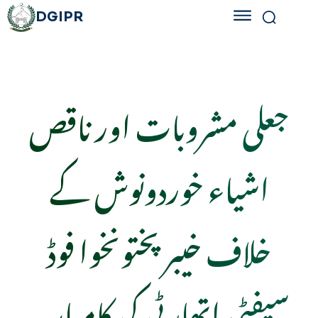
DGIPR
جعلی مشروبات اور ناقص
اشیاء خوردونوش کے
خلاف خیبرپختونخوا فوڈ
سیفٹی اتھارٹی کی کامیاب