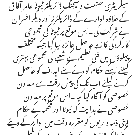
سیکریٹری صنعت و منیجنگ ڈائریکٹر ٹیوٹا عامر آفاق
کے علاؤہ ادارے کے ڈائریکٹرز اور دیگر افسران
نے شرکت کی۔اس موقع پر ٹیوٹا کی مجموعی
کارکردگی کا زیر حاصل جائزہ لیا گیا جبکہ مختلف
پہلوؤں میں فنی تعلیم کے شعبے کی مجموعی بہتری
کیلئے اسکے حکام کو دئے گئے اہداف کو حاصل
کرنے کیلئے اب تک کی پیش رفت سے معاون
خصوصی کو آگاہ کیا گیا۔اس موقع پر معاون
خصوصی نے ہدایت کہ ٹیوٹا اور محکمہ کے حکام
اپنی ذمہ داریوں کو مقررہ وقت میں ادا کرکے دیئے
گئے ٹائم لائنز میں درکار ضروری امور کو مکمل