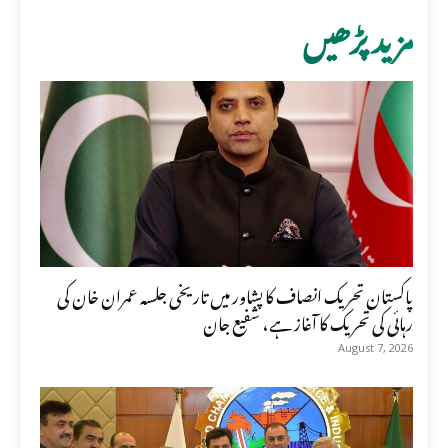
مزید پڑھیں
پاکستان تحریک انصاف کا پشاور میں تاریخی جلسہ عمران خان کی
رہائی کی تحریک کا آغاز ہے، شفیع جان
August 7, 2026