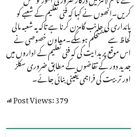
کریں۔انھوں نے کہا کہ فنی تعلیم کے شعبے کو
پائداری کی جانب گامزن کرنا ہے تاکہ یہ شعبہ مالی
لحاظ سے مستحکم ہوسکے۔معاون خصوصی نے
اس موقع پر ہدایت کی کہ فنی تعلیم کے اداروں میں
جدید دور کے تقاضوں کے مطابق ضروری سکلز
اور تربیت کی فراہمی یقینی بنائی جائے۔
Post Views:
379