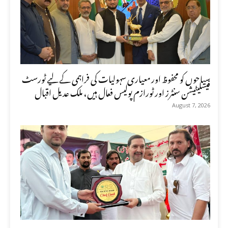
سیاحوں کو محفوظ اور معیاری سہولیات کی فراہمی کے لیے ٹورسٹ
فیسلیٹیشن سنٹرز اور ٹورازم پولیس فعال ہیں، ملک عدیل اقبال
August 7, 2026