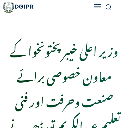
DGIPR
وزیر اعلیٰ خیبر پختونخوا کے
معاون خصوصی برائے
صنعت وحرفت اور فنی
تعلیم عبدالکریم تورڈھیر نے