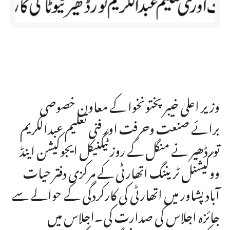
وزیر اعلیٰ خیبر پختونخوا کے معاون خصوصی
برائے صنعت وحرفت اور فنی تعلیم عبدالکریم
تورڈھیر نے منگل کے روز ٹیکنیکل ایجوکیشن اینڈ
ووکیشنل ٹریننگ اتھارٹی کے مرکزی دفتر حیات
آباد پشاور میں اتھارٹی کی کارکردگی کے حوالے سے
جائزہ اجلاس کی صدارت کی۔اجلاس میں