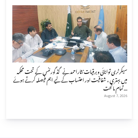
سیکرٹری توانائی وبرقیات نثاراحمد نے گڈ گورننس کے تحت محکمہ
میں بہتری ، شفافیت اور احتساب کے لیے اہم فیصلہ کرتے ہوئے
تمام ماتحت...
August 7, 2026