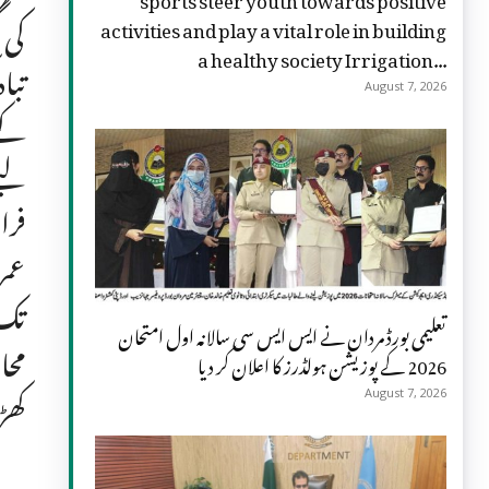
کی 
activities and play a vital role in building
a healthy society Irrigation...
تبا
August 7, 2026
کے 
لیے
فرا
عمر
تک 
تعلیمی بورڈ مردان نے ایس ایس سی سالانہ اول امتحان
محا
2026 کے پوزیشن ہولڈرز کا اعلان کر دیا
کھڑ
August 7, 2026