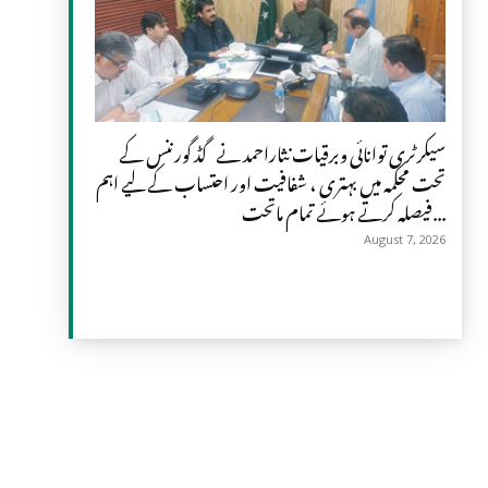
سیکرٹری توانائی وبرقیات نثاراحمد نے گڈ گورننس کے
تحت محکمہ میں بہتری ، شفافیت اور احتساب کے لیے اہم
فیصلہ کرتے ہوئے تمام ماتحت...
August 7, 2026