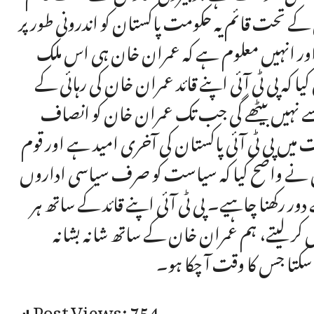
کے تحت قائم یہ حکومت پاکستان کو اندرونی طور پر
ر انہیں معلوم ہے کہ عمران خان ہی اس ملک
کہ پی ٹی آئی اپنے قائد عمران خان کی رہائی کے
 نہیں بیٹھے گی جب تک عمران خان کو انصاف
ت میں پی ٹی آئی پاکستان کی آخری امید ہے اور قوم
وں نے واضح کیا کہ سیاست کو صرف سیاسی اداروں
ر رکھنا چاہیے۔ پی ٹی آئی اپنے قائد کے ساتھ ہر
کر لیتے، ہم عمران خان کے ساتھ شانہ بشانہ
سکتا جس کا وقت آ چکا ہو۔
Post Views:
754