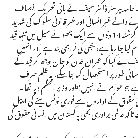
ات عامہ بیرسٹر ڈاکٹر سیف نے بانی تحریک انصاف
ے والے غیر انسانی اور غیر قانونی سلوک کی شدید
الفاظ میں مذمت کی ہے۔ انہوں نے کہا کہ عمران خان کو گزشتہ 14 دنوں سے ایک چھوٹے سیل میں تنہا قید
یا جا رہا ہے، بجلی کی فراہمی بند ہے اور انہیں
 سیف نے کہا کہ عمران خان کو جان بوجھ کر قید کے
جسمانی طور پر استحصال کیا جا سکے، یہ ظلم صرف
ے جو عوام نے انہیں بطور وزیر اعظم دیا تھا۔
نی حقوق کے اداروں سے فوری نوٹس لینے کی اپیل
ے تاکہ عالمی برادری بھی پاکستان میں انسانی حقوق کی