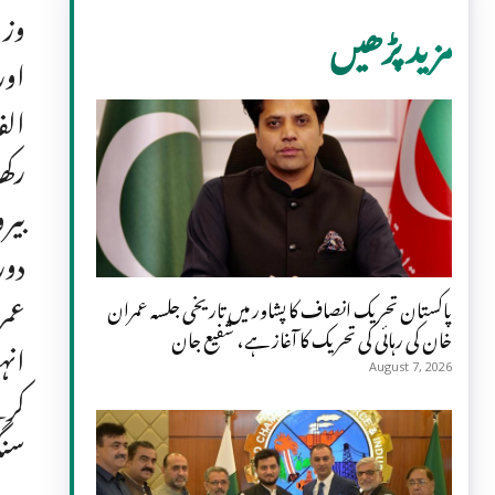
وزی
مزید پڑھیں
اور
رکھ
بیر
دور
عمر
پاکستان تحریک انصاف کا پشاور میں تاریخی جلسہ عمران
خان کی رہائی کی تحریک کا آغاز ہے، شفیع جان
انہ
August 7, 2026
کرت
سنگ