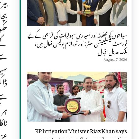
بیر
بچا
حکو
سیاحوں کو محفوظ اور معیاری سہولیات کی فراہمی کے لیے
گے۔
ٹورسٹ فیسلیٹیشن سنٹرز اور ٹورازم پولیس فعال ہیں،
ملک عدیل اقبال
سے 
August 7, 2026
سیا
ڈاک
سے 
ہر 
ناک
KP Irrigation Minister Riaz Khan says
عزت
sports steer youth towards positive