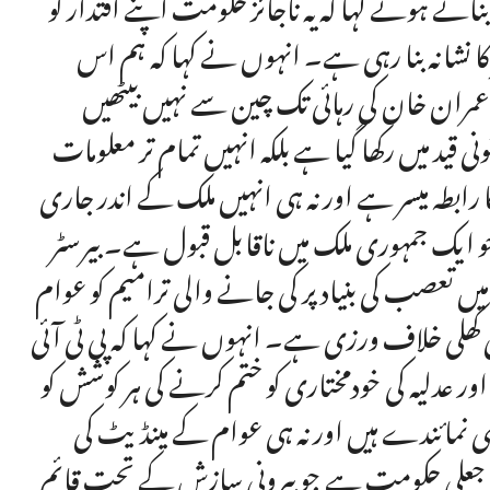
ناتے ہوئے کہا کہ یہ ناجائز حکومت اپنے اقتدار کو
ا نشانہ بنا رہی ہے۔ انہوں نے کہا کہ ہم اس
ران خان کی رہائی تک چین سے نہیں بیٹھیں
قید میں رکھا گیا ہے بلکہ انہیں تمام تر معلومات
 رابطہ میسر ہے اور نہ ہی انہیں ملک کے اندر جاری
یک جمہوری ملک میں ناقابل قبول ہے۔ بیرسٹر
 تعصب کی بنیاد پر کی جانے والی ترامیم کو عوام
کی کھلی خلاف ورزی ہے۔ انہوں نے کہا کہ پی ٹی آئی
 عدلیہ کی خودمختاری کو ختم کرنے کی ہر کوشش کو
امی نمائندے ہیں اور نہ ہی عوام کے مینڈیٹ کی
ک جعلی حکومت ہے جو بیرونی سازش کے تحت قائم