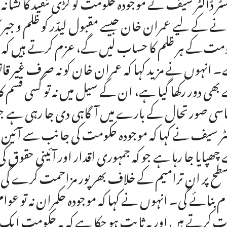
سٹر ڈاکٹر سیف نے موجودہ حکومت کو کڑی تنقید کا نشانہ ب
نے کے لیے عمران خان جیسے مقبول لیڈر کو ظلم و جبر ک
مت کے ہر ظلم کا حساب لیں گے، عزم کرتے ہیں کہ عم
 انہوں نے مزید کہا کہ عمران خان کو نہ صرف غیر قانونی 
بھی دور رکھا گیا ہے، ان کے سیل میں نہ تو کسی قسم کا
سی صورتحال کے بارے میں آگاہی دی جا رہی ہے جو ا
ٹر سیف نے کہا کہ موجودہ حکومت کی جانب سے آئین میں
چھپایا جا رہا ہے جو کہ جمہوری اقدار اور آئینی حقوق 
سطح پر ان ترامیم کے خلاف بھرپور مزاحمت کرے گی اور
ام بنائے گی۔ انہوں نے کہا کہ موجودہ حکمران نہ تو عو
 کرتے ہیں اور یہ ثابت ہو چکا ہے کہ یہ حکومت ای