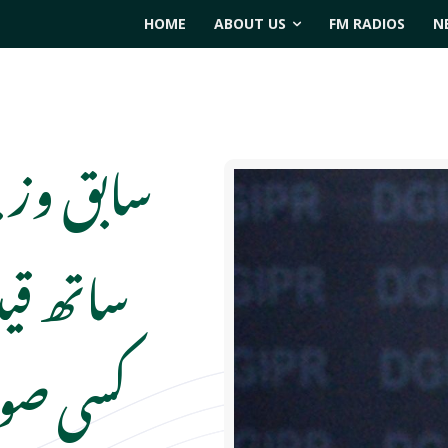
HOME
ABOUT US
FM RADIOS
N
سابق وزی
ساتھ قی
کسی صو