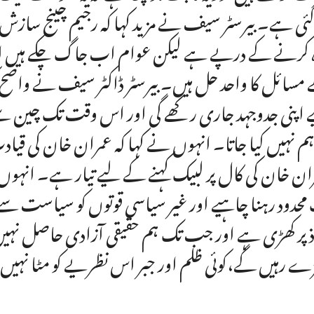
گئی ہے۔ بیرسٹر سیف نے مزید کہا کہ رجیم چینج سازش 
ہ کرنے کے درپے ہے لیکن عوام اب جاگ چکے ہیں او
مسائل کا واحد حل ہیں۔ بیرسٹر ڈاکٹر سیف نے واضح کیا 
 اپنی جدوجہد جاری رکھے گی اور اس وقت تک چین سے
ہم نہیں کیا جاتا۔ انہوں نے کہا کہ عمران خان کی قیاد
ان خان کی کال پر لبیک کہنے کے لیے تیار ہے۔ انہ
محدود رہنا چاہیے اور غیر سیاسی قوتوں کو سیاست سے دو
ذ پر کھڑی ہے اور جب تک ہم حقیقی آزادی حاصل نہیں 
ے رہیں گے،کوئی ظلم اور جبر اس نظریے کو مٹا نہیں 