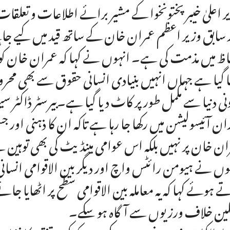
ر اعلیٰ خیبر پختونخوا کے مشیر برائے اطلاعات و تعلق
 سابق وزیر اعظم عمران خان کے ساتھ قید میں کیے جان
ا گیا ہے جہاں انہیں بنیادی انسانی حقوق سے بھی محروم ک
ونی دنیا سے مکمل طور پر کاٹ دیا گیا ہے۔بیرسٹر ڈاکٹر
ان آئیسولیشن میں رکھا جا رہا ہے تاکہ ان کا ذہنی اور 
ان خان پر نہیں بلکہ اس عوامی مینڈیٹ کی بھی توہین ہ
وں نے ہیومن رائٹس واچ اور دیگر بین الاقوامی انسا
ے ہوئے کہا کہ یہ معاملہ بین الاقوامی سطح پر اٹھایا جائ
ین خلاف ورزیوں سے آگاہ ہو سکے۔