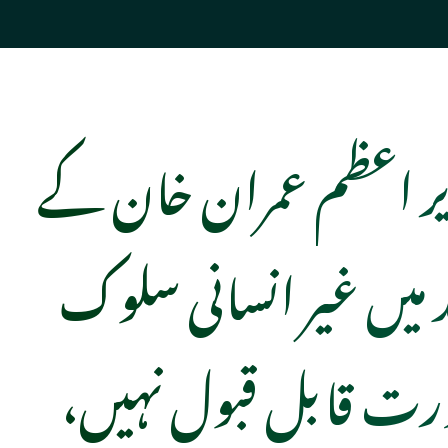
ر اعظم عمران خان کے
د میں غیر انسانی سلوک
رت قابل قبول نہیں،