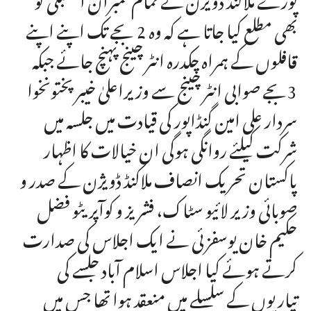
بھی مطلع کیا جاتا ہے کہ وہ 2 بجے تک اپنے اپنے
قافلوں کے ہمراہ چکدرہ انٹر چینج پہنچ جائے جبکہ
3بجے صوابی انٹر چینج سے وزیراعلیٰ خیبر پختونخوا
سردار علی امین گنڈاپور کی قیادت میں جلسہ میں
شرکت کیلئے روانگی ہوگی ان خیالات کا اظہار
پاکستان تحریک انصاف ملاکنڈ ڈویژن کے صدر و
صوبائی وزیر لائیو سٹاک، فشریز و کوآپریٹو فضل
حکیم خان یوسفزئی نے ایک اجلاس کی صدارت
کرتے ہوئے کیا اجلاس اسلام آباد جلسے کی
تیاریوں کے سلسلے میں منعقد ہوا تھا جس میں