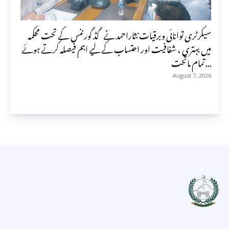
سیکرٹری توانائی وبرقیات نثاراحمد نے گڈ گورننس کے تحت محکمہ
میں بہتری ، شفافیت اور احتساب کے لیے اہم فیصلہ کرتے ہوئے
تمام ماتحت...
August 7, 2026