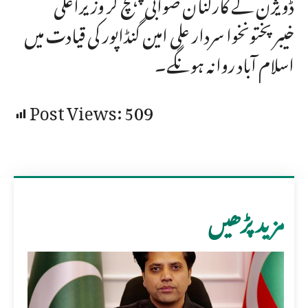
ڈویژن کے کارکنان صوابی پہنچ کر وزیراعلی
خیبرپختونخوا سردار علی امین گنڈاپور کی قیادت میں
اسلام آباد روانہ ہونگے۔
Post Views:
509
مزید پڑھیں