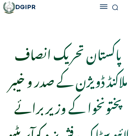
DGIPR
پاکستان تحریک انصاف
ملاکنڈ ڈویژن کے صدر و خیبر
پختونخوا کے وزیر برائے
لائیو سٹاک، فشریز و کوآپریٹیو