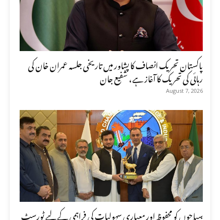
پاکستان تحریک انصاف کا پشاور میں تاریخی جلسہ عمران خان کی
رہائی کی تحریک کا آغاز ہے، شفیع جان
August 7, 2026
سیاحوں کو محفوظ اور معیاری سہولیات کی فراہمی کے لیے ٹورسٹ