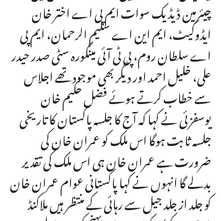
چیئرمین ڈیڈیک سوات ایم پی اے اختر خان
ایڈوکیٹ، ایم این اے سلیم الرحمان، ایم پی
اے سلطان روم، پی ٹی آئی مینگورہ سٹی صدر حیدر
علی، خلیل احمد اور دیگر بھی موجود تھے اجلاس
سے خطاب کرتے ہوئے فضل حکیم خان
یوسفزئی نے کہا کہ آج کا جلسہ پاکستان کا تاریخی
جلسہ ثابت ہوگا اس ملک کو عمران خان کی
ضرورت ہے عمران خان ہی اس ملک کی تقدیر
بدلے گا انہوں نے کہا پاکستانی عوام عمران خان
کو جلد از جلد جیل سے رہائی کے منتظر ہیں ملاکنڈ