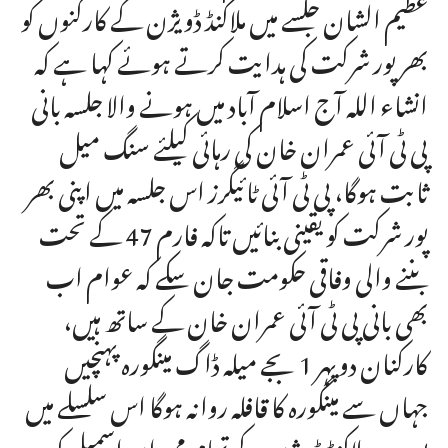
عظیم الشان جلسے میں ملاکنڈ ڈویژن کے کارکنوں کو
بھر پور شرکت کی ہدایت کرتے ہوئے کہا ہے کہ
انشاء اللہ آج اسلام آباد میں ہونے والا جلسہ بانی
پی ٹی آئی عمران خان کی رہائی کیلئے سنگ میل
ثابت ہوگا، پی ٹی آئی ٹائیگرز اس جلسہ میں اپنی بھر
پور شرکت کو یقینی بنائیں تاکہ فارم 47 کے تحت
بننے والی وفاقی حکومت جان سکے کہ عوام اب
بھی بانی پی ٹی آئی عمران خان کے ساتھ ہیں،
کارکنان دوپہر 1 بجے میلہ ڈاگ مینگورہ پہنچیں
جہاں سے مینگورہ کا قافلہ روانہ ہوگا اس سلسلے میں
پورے ملاکنڈ ڈویژن کے تمام ممبران اسمبلی کو