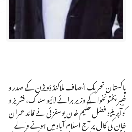
پاکستان تحریک انصاف ملاکنڈ ڈویژن کے صدر و
خیبر پختونخوا کے وزیر برائے لائیو سٹاک، فشریز و
کوآپریٹیو فضل حکیم خان یوسفزئی نے قائد عمران
خان کی کال پر آج اسلام آباد میں ہونے والے