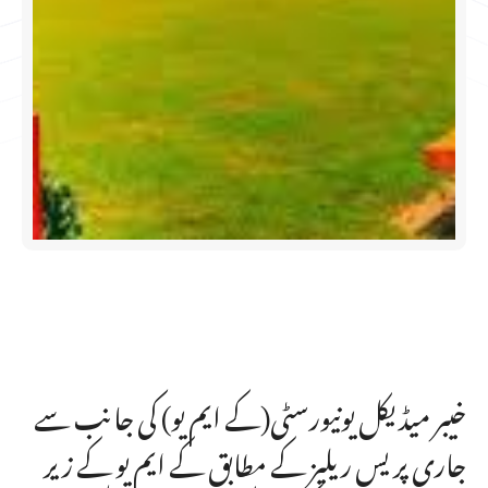
خیبر میڈیکل یونیورسٹی(کے ایم یو) کی جانب سے
جاری پریس ریلیز کے مطابق کے ایم یو کے زیر