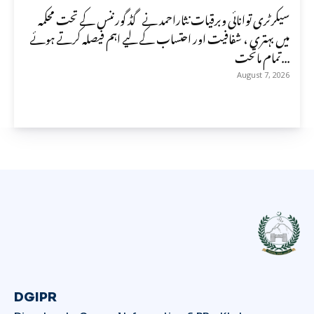
سیکرٹری توانائی وبرقیات نثاراحمد نے گڈ گورننس کے تحت محکمہ
میں بہتری ، شفافیت اور احتساب کے لیے اہم فیصلہ کرتے ہوئے
تمام ماتحت...
August 7, 2026
DGIPR