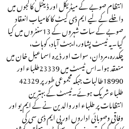
انتظام صوبے کے میڈیکل اور ڈینٹل کالجوں میں
داخلے کے لیے ایم ڈی کیٹ کا کامیاب انعقاد
صوبے کے سات شہروں کے 13سنٹروں میں کیا
گیا۔یہ ٹیسٹ پشاور،ایبٹ آباد، کوہاٹ،
چکدرہ،مردان، سوات اور ڈیرہ اسماعیل خان میں
منعقد ہوا۔اس ٹیسٹ میں 23339طلباء اور
18990طالبات جبکہ مجموعی طور پر 42329
طلباء شریک ہوئے۔ٹیسٹ کے بہترین
انتظامات پر طلباء اور والدین نے کے ایم یو اور
وفاقی وصوبائی اداروں اور پی ایم ڈی سی کی
کارکردگی کی تعریف کی۔ سیکرٹری ہیلتھ، کمشنر