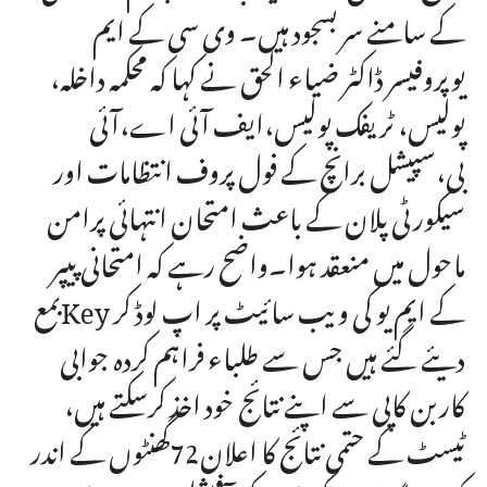
کے سامنے سربسجود ہیں۔ وی سی کے ایم
یوپروفیسر ڈاکٹر ضیاء الحق نے کہا کہ محکمہ داخلہ،
پولیس، ٹریفک پولیس،ایف آئی اے،آئی
بی،سپیشل برانچ کے فول پروف انتظامات اور
سیکورٹی پلان کے باعث امتحان انتہائی پرامن
ماحول میں منعقد ہوا۔واضح رہے کہ امتحانی پیپر
بمعKey کے ایم یو کی ویب سائیٹ پر اپ لوڈ کر
دیئے گئے ہیں جس سے طلباء فراہم کردہ جوابی
کاربن کاپی سے اپنے نتائج خود اخذ کرسکتے ہیں،
ٹیسٹ کے حتمی نتائج کا اعلان72گھنٹوں کے اندر