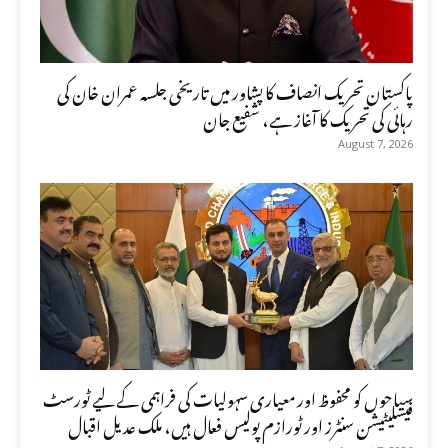
پاکستان تحریک انصاف کا پشاور میں تاریخی جلسہ عمران خان کی
رہائی کی تحریک کا آغاز ہے، شفیع جان
August 7, 2026
سیاحوں کو محفوظ اور معیاری سہولیات کی فراہمی کے لیے ٹورسٹ
فیسلیٹیشن سنٹرز اور ٹورازم پولیس فعال ہیں، ملک عدیل اقبال