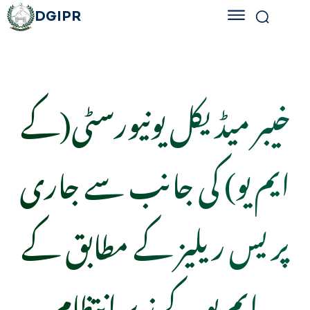
DGIPR
خیبر میڈیکل یونیورسٹی(کے
ایم یو) کی جانب سے جاری
پریس ریلیز کے مطابق کے
ایم یو کے زیر انتظام