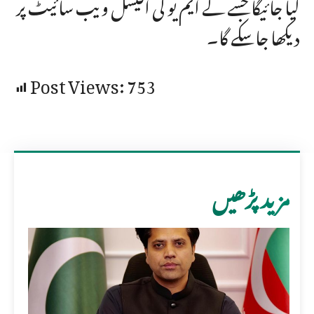
کیا جائیگا جسے کے ایم یو کی آفیشل ویب سائیٹ پر
دیکھا جاسکے گا۔
Post Views:
753
مزید پڑھیں