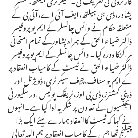
پشاور،ڈی جی ہیلتھ،ایف آئی اے،آئی بی کے
متعلقہ حکام نے وائس چانسلر کے ایم یو پروفیسر
ڈاکٹر ضیاء الحق کے ہمراہ پشاورکے تمام امتحانی
مراکزکا دورہ کیا۔ وائس چانسلر کے ایم یوپروفیسر
ڈاکٹر ضیاء الحق نے ٹیسٹ کے کامیاب انعقاد پر
کے ایم یو سٹاف،چیف سیکرٹری،ڈویژنل اور
ڈپٹی کمشنرز،ڈی پی اوز،ٹریفک پولیس اور سکیورٹی
ایجنسیوں کے تعاون پر شکریہ ادا کیا ہے۔انہوں
نے کہا کہ ٹیسٹ کاانعقاد ہمارے لیئے ایک بڑا
چیلنج تھا جس کے کامیاب انعقاد پر ہم اللہ تعالیٰ