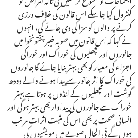
کنٹرول کیا جا سکے اس قانون کی خلاف ورزی
کرنے پر والوں کو سزا کی دی جائے گی، انہوں
نے کہا کہ اس قانون میں صوبہ خیبر پختونخوا میں
جانوروں اور مچھلیوں کی خوراک اور خوراکی
اجزاء کی معیار کو بھی بہتر بنایا جائے گا جانوروں
کی خوراک کا اثر جانور سے پیدا ہونے والے دودھ
گوشت اور مچھلیوں کے انڈوں پر ہوتا ہے بہتر
خوراک سے جانوروں کی پیداوار بھی بہتر ہوگی اور
انسانی صحت پر بھی اس کی مثبت اثرات مرتب
ہوں گے فی الحال صوبے میں مویشیوں کی