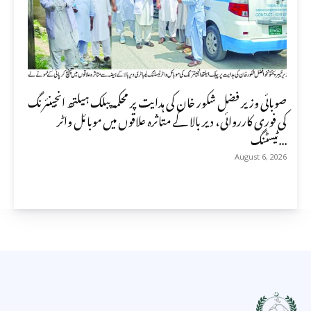
صوبائی وزیر فضل شکور خان کی ہدایت پر محکمہ پبلک ہیلتھ انجینئرنگ
کی فوری کارروائی، دیر بالا کے متاثرہ علاقوں میں موبائل واٹر
ٹیسٹنگ...
August 6, 2026