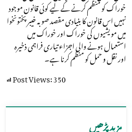
خوراک کو منظم کرنے کے لیے کوئی قانون موجود
نہیں اس قانون کا بنیادی مقصد صوبہ خیبرپختونخوا
میں مویشیوں کی خوراک اور خوراک میں
استعمال ہونے والی اجزاء تیاری فراہمی ذخیرہ
اور نقل و حمل کو منظم کرنا ہے۔
Post Views:
350
مزید پڑھیں