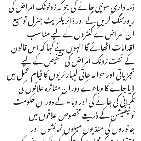
ذمہ داری سونپی جائے گی جو کہ زونوٹک امراض کی
رپورٹنگ کریں گے اور ڈائریکٹریٹ جنرل توسیع
ان امراض کے کنٹرول کے لیے مناسب
اقدامات اٹھائے گا انہوں نے کہا کہ اس قانون
کے تحت زونک امراض کی تشخیص کے لیے
تجزیاتی اور حوالہ جاتی لیبارٹریوں کا قیام عمل میں
لایا جائے گا وباء کے دوران متاثرہ علاقوں کی
نگرانی کی جائے گی اور وباء کے دوران حکومت
نوٹیفکیشن کے ذریعے مخصوص علاقوں میں
جانوروں کی منڈیوں میلوں نمائشوں اور
اجتماعات کو ممنوع کر سکیں گی تاکہ امراض کو