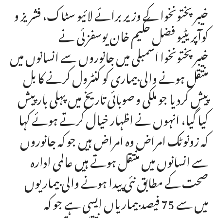
خیبرپختونخوا کے وزیر برائے لائیو سٹاک، فشریز و
کوآپریٹیو فضل حکیم خان یوسفزئی نے
خیبرپختونخوا اسمبلی میں جانوروں سے انسانوں میں
منتقل ہونے والی بیماری کو کنٹرول کرنے کا بل
پیش کردیا جو ملکی و صوبائی تاریخ میں پہلی بار پیش
کیا گیا، انہوں نے اظہار خیال کرتے ہوئے کہا
کہ زونوٹک امراض وہ امراض ہیں جو کہ جانوروں
سے انسانوں میں منتقل ہوتے ہیں عالمی ادارہ
صحت کے مطابق نئی پیدا ہونے والی بیماریوں
میں سے 75 فیصد بیماریاں ایسی ہے جو کہ