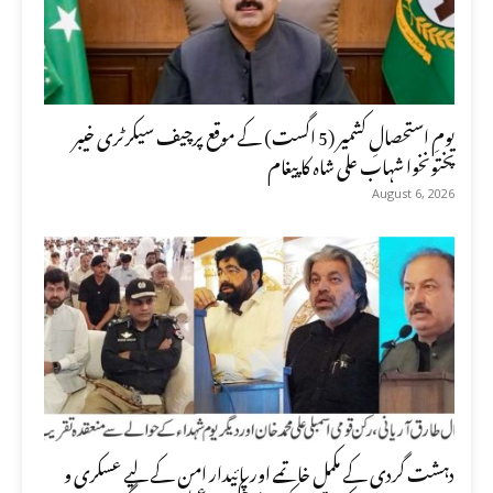
یومِ استحصالِ کشمیر (5 اگست) کے موقع پرچیف سیکرٹری خیبر
پختونخوا شہاب علی شاہ کا پیغام
August 6, 2026
دہشت گردی کے مکمل خاتمے اور پائیدار امن کے لیے عسکری و