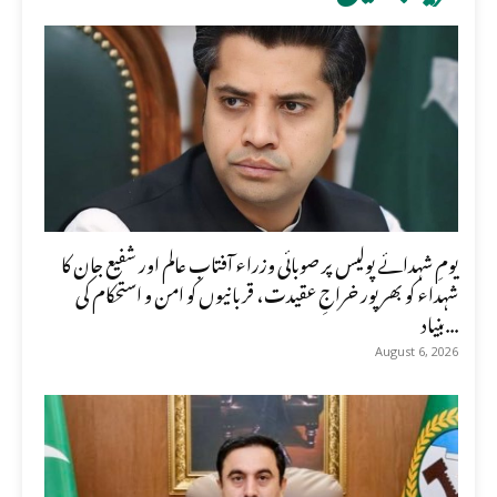
یومِ شہدائے پولیس پر صوبائی وزراء آفتاب عالم اور شفیع جان کا
شہداء کو بھرپور خراجِ عقیدت، قربانیوں کو امن و استحکام کی
بنیاد...
August 6, 2026