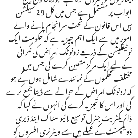
ابواب پر مشتمل ہے جس میں کل 29 سیکشن
ہیں اس قانون کے تحت سرانجام پانے والے
امور میں سے ایک اہم چیز یہ ہے کہ حکومت ایک
نوٹیفکیشن کے ذریعے زونوٹک امراض کی نگرانی
کے لیے ایک مرکز متعین کرے گی جس میں
مختلف محکموں کے نمائندے شامل ہوں گے جو
کہ زونوٹک امراض کے حوالے سے ڈیٹا جمع کرے
گی اور اس کا تجزیہ کرے گی انہوں نے کہا کہ
ڈائریکٹریٹ جنرل توسیع لائیو سٹاک اینڈ ڈیری
ڈویلپمنٹ کے عملے میں سے ویٹرنری افسروں کو