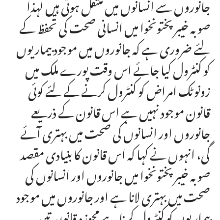
جانوروں سے انسانوں میں منتقل ہوتی ہیں لہذا
صوبہ خیبرپختونخوا میں انسانی صحت کی تحفظ کے
لئے ضروری ہے کہ جانوروں میں موجود بیماریوں
کو کنٹرول کیا جائے اس وقت پورے ملک میں
زونوٹک امراض کو کنٹرول کرنے کے لئے کوئی
قانون موجود نہیں ہے اس قانون کے ذریعے
جانوروں اور انسانوں کی صحت میں بہتری آئے
گی، انہوں نے کہا کہ اس قانون کا بنیادی مقصد
صوبہ خیبرپختونخوا میں جانوروں اور انسانوں کی
صحت میں بہتری لانا ہے اور جانوروں میں موجود
بیماریوں کو کنٹرول کرنا ہے مجوزہ قانون تین