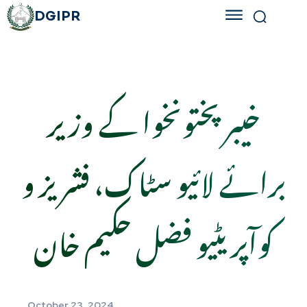
DGIPR
خیبرپختونخوا کے وزیر
برائے لائیو سٹاک، فشریز و
کوآپریٹیو فضل حکیم خان
October 23, 2024