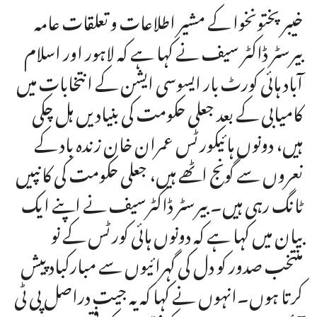
خیبر پختونخوا کے مشیر اطلاعات و تعلقات عامہ
بیرسٹر ڈاکٹر سیف نے کہا ہے کہ لاہور اور اسلام
آباد ہائی کورٹ بار ایسوسی ایشن کے انتخابات میں
کامیابی کے بعد جعلی حکومت کی بنیادیں ہل چکی
ہیں، دونوں ہائیکورٹس عمران خان زندہ باد کے
نعروں سے گونج اٹھے ہیں، جعلی حکومت کی کانپیں
ٹانگ رہی ہیں۔ بیرسٹر ڈاکٹرسیف نے اپنے ایک
بیان میں کہا ہے کہ دونوں ہائی کورٹس کے نو
منتخب صدور کو دل کی گہرائیوں سے مبارکباد پیش
کرتا ہوں۔انہوں نے کہا کہ یہ جیت دراصل پی ٹی