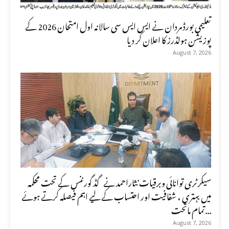
تعلیمی بورڈ مردان نے ایس ایس سی سالانہ اول امتحان 2026 کے
پوزیشن ہولڈرز کا اعلان کر دیا
August 7, 2026
سیکرٹری توانائی وبرقیات نثاراحمد نے گڈ گورننس کے تحت محکمہ
میں بہتری ، شفافیت اور احتساب کے لیے اہم فیصلہ کرتے ہوئے
تمام ماتحت...
August 7, 2026