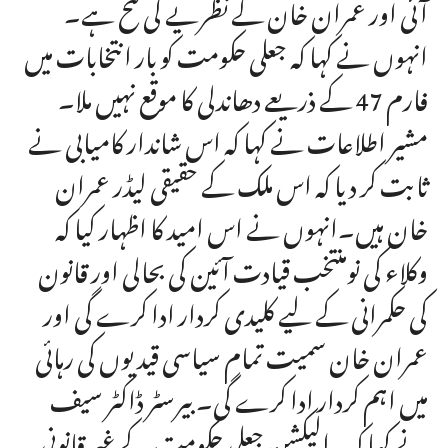
آئی اور عمران خان کے نظریے کی فتح ہے۔
انہوں نے کہا کہ جعلی حکومت کو بار انتخابات میں
فارم 47 کے ذریعے دھاندلی کا موقع نہیں ملا۔
مشیر اطلاعات نے کہا کہ اس شاندار کامیابی نے
ثابت کر دیا کہ اس ملک کے حقیقی لیڈر عمران
خان ہیں۔انہوں نے اس امید کا اظہار کیا کہ
وکلاء کی نومنتخب قیادت آئین کی بحالی اور قانون
کی حکمرانی کے لیے کلیدی کردار ادا کرے گی اور
عمران خان سمیت تمام سیاسی قیدیوں کی رہائی
میں اہم کردار ادا کرے گی۔ بیرسٹر ڈاکٹر سیف
نے کہا کہ یہ الیکشن جعلی حکومت کے غیر قانونی