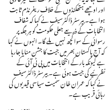
اور اوچھے ہتھکنڈوں کے خلاف ریفرنڈم ثابت
ہوا ہے۔ بیرسٹر ڈاکٹرسیف نے کہا کہ شفاف
انتخابات کے ذریعے جعلی حکومت کو ہر جگہ پر
رسوائی کے سوا کچھ نہیں ملے گا۔ انہوں نے کہا
کہ آج پاکستان بھر میں جیت کا جشن منایا جارہا
ہے کیونکہ بار کے انتخابات میں پی ٹی آئی کے
نظرئیے کی جیت ہوئی ہے۔ بیرسٹر ڈاکٹرسیف
نے کہا کہ عمران خان سمیت سیاسی قیدیوں کی
رہائی قریب ہے۔
Post Views:
436