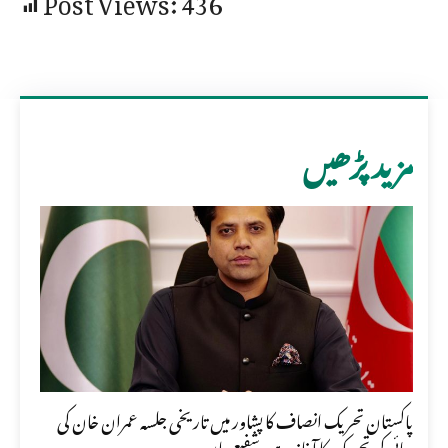
مزید پڑھیں
پاکستان تحریک انصاف کا پشاور میں تاریخی جلسہ عمران خان کی
رہائی کی تحریک کا آغاز ہے، شفیع جان