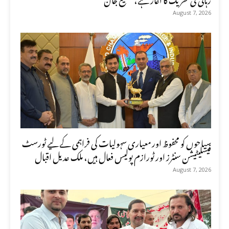
August 7, 2026
سیاحوں کو محفوظ اور معیاری سہولیات کی فراہمی کے لیے ٹورسٹ
فیسلیٹیشن سنٹرز اور ٹورازم پولیس فعال ہیں، ملک عدیل اقبال
August 7, 2026