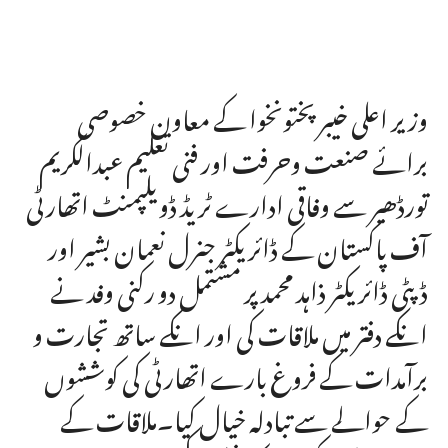
وزیر اعلی خیبر پختونخوا کے معاون خصوصی
برائے صنعت وحرفت اور فنی تعلیم عبدالکریم
تورڈھیر سے وفاقی ادارے ٹریڈ ڈویلپمنٹ اتھارٹی
آف پاکستان کے ڈائریکٹر جنرل نعمان بشیر اور
ڈپٹی ڈائریکٹر ذاہد محمد پر مشتمل دو رکنی وفد نے
انکے دفتر میں ملاقات کی اور انکے ساتھ تجارت و
برآمدات کے فروغ بارے اتھارٹی کی کوششوں
کے حوالے سے تبادلہ خیال کیا۔ملاقات کے