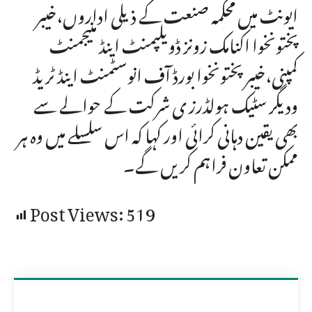
ایونٹ میں محکمہ صنعت کے ذیلی اداروں،خیبر
پختونخوا اکنامک زونز ڈویلپمنٹ اینڈ منیجمنٹ
کمپنی،خیبر پختونخوا بورڈ آف انوسٹمنٹ اینڈ ٹریڈ
ودیگر سٹیک ہولڈرز ی شرکت کے حوالے سے
بھی یقین دہانی کرائی اور کہا کہ اس سلسلے میں وہ ہر
ممکن تعاون فراہم کریں گے۔
Post Views:
519