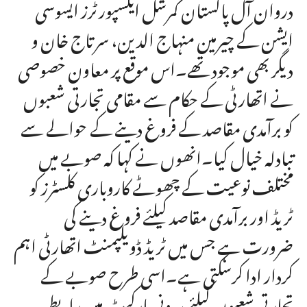
دروان آل پاکستان کمرشل ایکسپورٹرز ایسوسی
ایشن کے چیرمین منہاج الدین، سرتاج خان و
دیگر بھی موجود تھے۔اس موقع پر معاون خصوصی
نے اتھارٹی کے حکام سے مقامی تجارتی شعبوں
کو برآمدی مقاصد کے فروغ دینے کے حوالے سے
تبادلہ خیال کیا۔انھوں نے کہا کہ صوبے میں
مختلف نوعیت کے چھوٹے کاروباری کلسٹرز کو
ٹریڈ اور برآمدی مقاصد کیلئے فروغ دینے کی
ضرورت ہے جس میں ٹریڈ ڈویلپمنٹ اتھارٹی اہم
کردار ادا کرسکتی ہے۔اسی طرح صوبے کے
تجارتی شعبوں کیلئے بیرونی مارکیٹ میں رابطے