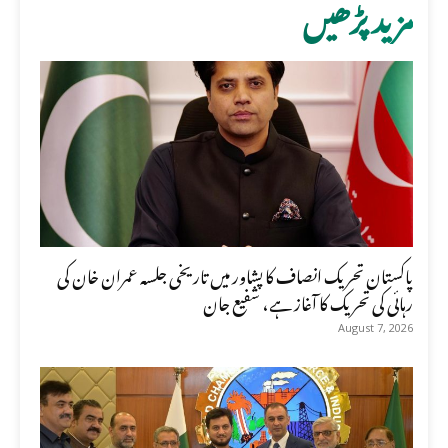
مزید پڑھیں
پاکستان تحریک انصاف کا پشاور میں تاریخی جلسہ عمران خان کی
رہائی کی تحریک کا آغاز ہے، شفیع جان
August 7, 2026