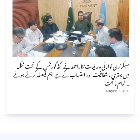
سیکرٹری توانائی وبرقیات نثاراحمد نے گڈ گورننس کے تحت محکمہ
میں بہتری ، شفافیت اور احتساب کے لیے اہم فیصلہ کرتے ہوئے
تمام ماتحت...
August 7, 2026