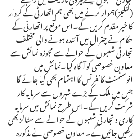
(لنکجز)ہموار کرنے میں بھی ہم اتھارٹی کے کردار
کا خیر مقدم کریں گے۔اس موقع پر اتھارٹی کے
حکام نے چترال میں آئندہ ہونے والی مختلف
تجارتی شعبوں کے حوالے سے مجوزہ نمائش سے
معاون خصوصی کو آگاہ کیا۔نمائش میں
انوسٹمنٹ کانفرنس کا اہتمام بھی کیا جائے گا
جس میں ملک کے بڑے شہروں سے سرمایہ کار
شرکت کریں گے۔اس طرح نمائش میں سرمایہ
کاری و تجارتی شعبوں کے حوالے سے سٹالز بھی
رکھیں جائیں گے۔ معاون خصوصی نے مذکورہ