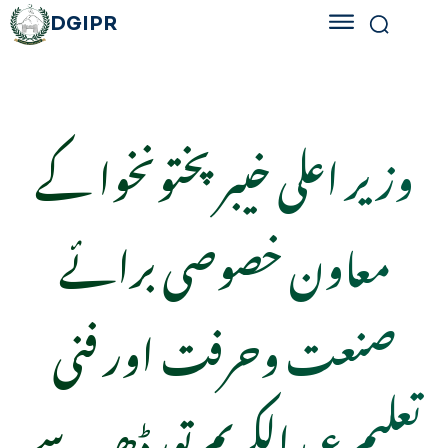
DGIPR
وزیر اعلی خیبر پختونخوا کے
معاون خصوصی برائے
صنعت وحرفت اور فنی
تعلیم عبدالکریم تورڈھیر سے