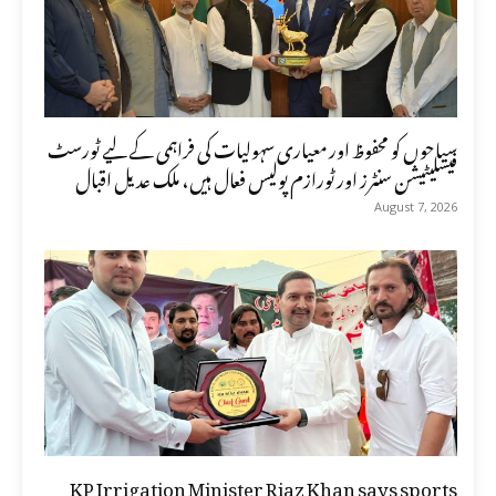
سیاحوں کو محفوظ اور معیاری سہولیات کی فراہمی کے لیے ٹورسٹ
فیسلیٹیشن سنٹرز اور ٹورازم پولیس فعال ہیں، ملک عدیل اقبال
August 7, 2026
KP Irrigation Minister Riaz Khan says sports