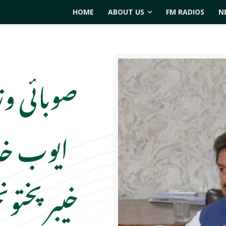
HOME
ABOUT US
FM RADIOS
N
صوبائی و
ایوب خان
خیبر پختون