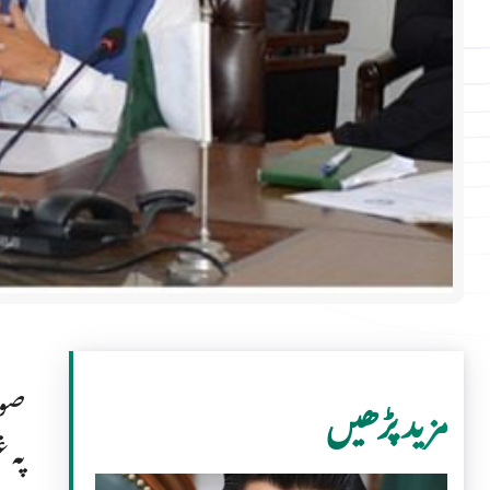
صوب
مزید پڑھیں
پہ 