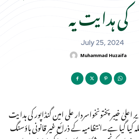
کی ہدایت پہ
July 25, 2024
Muhammad Huzaifa
علیٰ خیبر پختونخواسردار علی امین گنڈاپور کی ہدایت
ہ کیا گیا ہے۔انتظامیہ کے ذرائع غیر قانونی ہاؤسنگ