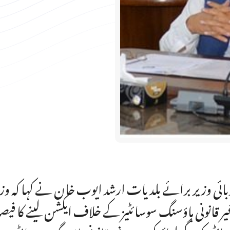
ائی وزیر برائے بلدیات ارشد ایوب خان نے کہا کہ وزیر ا
غیر قانونی ہاؤسنگ سوسائٹیز کے خلاف ایکشن لینے کا فیصل