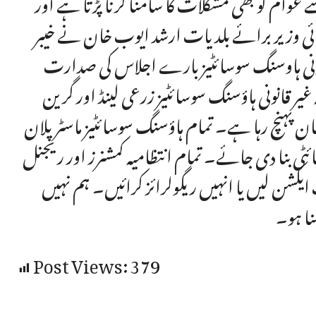
ے عوام کو بھی مشکلات کا سامنا کرنا پڑتا ہے اور
ائی وزیر برائے بلدیات ارشد ایوب خان نے خیبر
انونی ہاوسنگ سوسائٹیز بارے اجلاس کی صدارت
ر قانونی ہاؤسنگ سوسائٹیز زرعی لینڈ اور گرین
صان پہنچ رہا ہے۔ تمام ہاؤسنگ سوسائٹیز ماسٹر پلان
ئٹی بنا دی جائے۔ تمام انتظامیہ کمشنرز اور ریجنل
ایکشن لیں یا انہیں ریگولرائز کرائیں۔ ہم نہیں
نا ہو۔
Post Views:
379