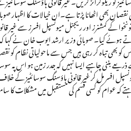
ائٹیز کو ریگولرائز کریں۔ غیر قانونی ہاؤسنگ سوسائٹیز س
ی نقصان بھی اٹھانا پڑتا ہے۔ان خیالات کا اظہار صوب
ونخوا کے کمشنرز اور ریجنل میونسپل افسرز سے غیر ق
ے ہوئے کیا۔ صوبائی وزیر ارشد ایوب خان نے کہا کہ غی
ٹس کو بھی تباہ کر رہی ہیں جس سے ماحولیاتی نظام کو نق
ذریعے بننی چاہیے ایسا نہیں کہ جدر زمین ہو اس پہ سوسا
نسپل افسر مل کر غیر قانونی ہاؤسنگ سوسائٹیز کے خلاف 
تے کہ عوام کو کسی قسم کی مستقبل میں مشکلات کا سام