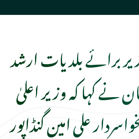
زیر برائے بلدیات ارشد
 نے کہا کہ وزیر اعلیٰ
خواسردار علی امین گنڈاپور