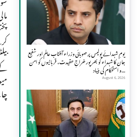
سوس
مال
پخت
کرت
بیل
یومِ شہدائے پولیس پر صوبائی وزراء آفتاب عالم اور شفیع
جان کا شہداء کو بھرپور خراجِ عقیدت، قربانیوں کو امن
کے 
و استحکام کی بنیاد...
میو
August 6, 2026
چاہ