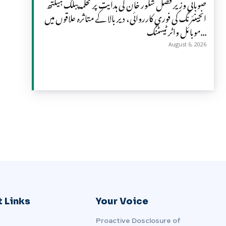
صوبائی وزیر فضل شکور خان کی ہدایت پر محکمہ پبلک ہیلتھ
انجینئرنگ کی فوری کارروائی، دیر بالا کے متاثرہ علاقوں میں
موبائل واٹر ٹیسٹنگ...
August 6, 2026
 Links
Your Voice
Proactive Dosclosure of