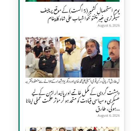
یومِ استحصالِ کشمیر (5 اگست) کے موقع پرچیف
سیکرٹری خیبر پختونخوا شہاب علی شاہ کا پیغام
August 6, 2026
دہشت گردی کے مکمل خاتمے اور پائیدار امن کے لیے
عسکری و سیاسی قیادت کو متحد ہو کر مؤثر حکمت عملی اپنانا
ہوگی، طارق...
August 6, 2026