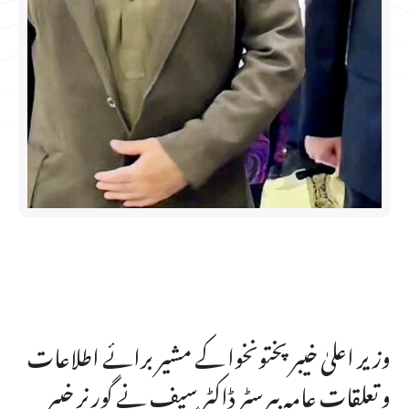
وزیر اعلیٰ خیبر پختونخوا کے مشیر برائے اطلاعات
و تعلقات عامہ بیرسٹر ڈاکٹر سیف نے گورنر خیبر