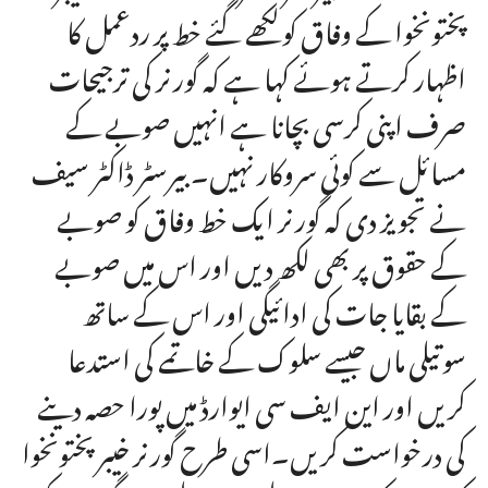
پختونخوا کے وفاق کو لکھے گئے خط پر ردعمل کا
اظہار کرتے ہوئے کہا ہے کہ گورنر کی ترجیحات
صرف اپنی کرسی بچانا ہے انہیں صوبے کے
مسائل سے کوئی سروکار نہیں۔ بیرسٹر ڈاکٹر سیف
نے تجویز دی کہ گورنر ایک خط وفاق کو صوبے
کے حقوق پر بھی لکھ دیں اور اس میں صوبے
کے بقایا جات کی ادائیگی اور اس کے ساتھ
سوتیلی ماں جیسے سلوک کے خاتمے کی استدعا
کریں اور این ایف سی ایوارڈ میں پورا حصہ دینے
کی درخواست کریں۔اسی طرح گورنر خیبر پختونخوا