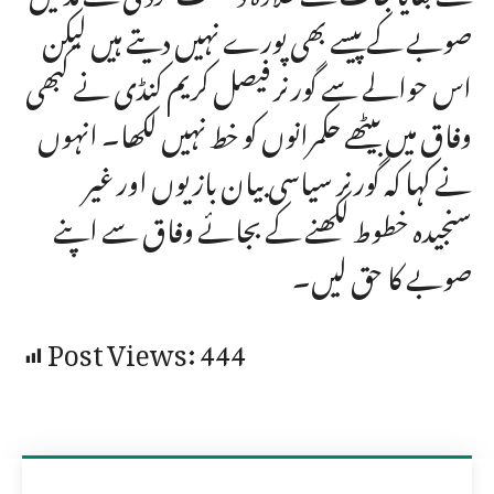
صوبے کے پیسے بھی پورے نہیں دیتے ہیں لیکن
اس حوالے سے گورنر فیصل کریم کنڈی نے کبھی
وفاق میں بیٹھے حکمرانوں کو خط نہیں لکھا۔ انہوں
نے کہا کہ گورنر سیاسی بیان بازیوں اور غیر
سنجیدہ خطوط لکھنے کے بجائے وفاق سے اپنے
صوبے کا حق لیں۔
Post Views:
444