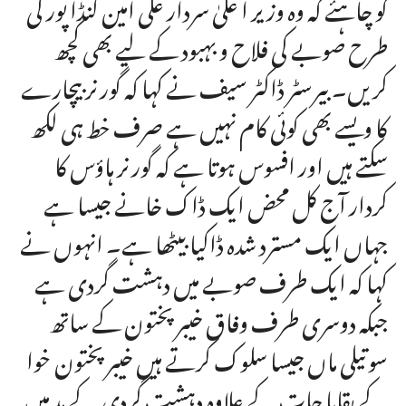
کو چاہئے کہ وہ وزیر ا علیٰ سردار علی امین گنڈا پور کی
طرح صوبے کی فلاح و بہبود کے لیے بھی کچھ
کریں۔ بیرسٹر ڈاکٹر سیف نے کہا کہ گورنر بیچارے
کا ویسے بھی کوئی کام نہیں ہے صرف خط ہی لکھ
سکتے ہیں اور افسوس ہوتا ہے کہ گورنر ہاؤس کا
کردار آج کل محض ایک ڈاک خانے جیسا ہے
جہاں ایک مسترد شدہ ڈاکیا بیٹھا ہے۔ انہوں نے
کہا کہ ایک طرف صوبے میں دہشت گردی ہے
جبکہ دوسری طرف وفاق خیبر پختون کے ساتھ
سوتیلی ماں جیسا سلوک کرتے ہیں خیبر پختون خوا
کے بقایا جات کے علاوہ دہشت گردی کے مد میں