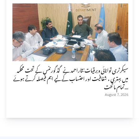
سیکرٹری توانائی وبرقیات نثاراحمد نے گڈ گورننس کے تحت محکمہ
میں بہتری ، شفافیت اور احتساب کے لیے اہم فیصلہ کرتے ہوئے
تمام ماتحت...
August 7, 2026