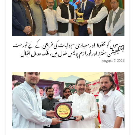
سیاحوں کو محفوظ اور معیاری سہولیات کی فراہمی کے لیے ٹورسٹ
فیسلیٹیشن سنٹرز اور ٹورازم پولیس فعال ہیں، ملک عدیل اقبال
August 7, 2026