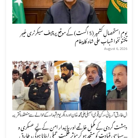
یومِ استحصالِ کشمیر (5 اگست) کے موقع پرچیف سیکرٹری خیبر
پختونخوا شہاب علی شاہ کا پیغام
August 6, 2026
دہشت گردی کے مکمل خاتمے اور پائیدار امن کے لیے عسکری و
سیاسی قیادت کو متحد ہو کر مؤثر حکمت عملی اپنانا ہوگی، طارق...