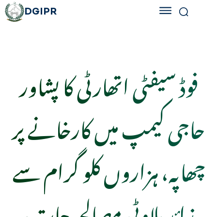
DGIPR
فوڈ سیفٹی اتھارٹی کا پشاور
حاجی کیمپ میں کارخانے پر
چھاپہ، ہزاروں کلو گرام سے
زائد ملاوٹی مصالحہ جات،