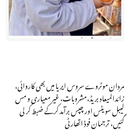
مردان موٹروے سروس ایر یا میں بھی کاروائی،
زائدالمیعاد بریڈ،مشروبات، غیر معیاری و مس
لیبل سویٹس اور چپس برآمد کرکے ضبط کر لی
گئیں، ترجمان فوڈ اتھارٹی