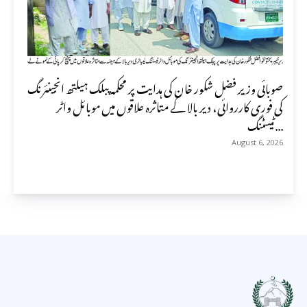
صوبائی وزیر فضل شکور خان کی ہدایت پر محکمہ پبلک ہیلتھ انجینئرنگ
کی فوری کارروائی، دیر بالا کے متاثرہ علاقوں میں موبائل واٹر
ٹیسٹنگ...
August 6, 2026