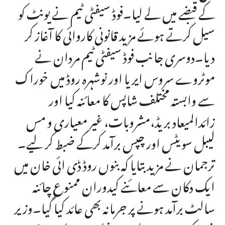
کے قبضے میں لے لیا۔فوڈ سیفٹی ٹیم نے یونٹ کو
سیل کرتے ہوئے مزید قانونی کاروائی کا آغاز کر
دیا۔دوسری جانب فوڈ سیفٹی ٹیم مردان نے
موٹروے سروس ایریا اور نوشہرہ روڈ میں خوراک
سے وابستہ مختلف شاپس کا معائنہ کیا اور
زائدالمیعاد بریڈ،مشروبات، غیر معیاری و مس
لیبل سویٹس اور چپس برآمد کرکے ضبط کر لیے۔
ترجمان نے مزید بتایا کہ بنوں روڈ ڈی ائی خان میں
ایک دکان سے معائنے کیدوران ممنوع چائنہ
سالٹ برآمد ہونے پر جرمانہ بھی عائد کیا گیا۔وزیر