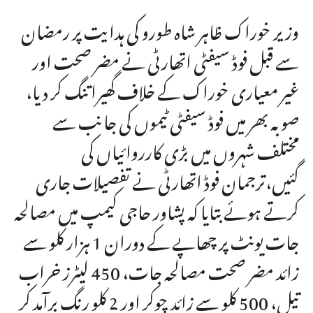
وزیر خوراک ظاہر شاہ طورو کی ہدایت پر رمضان
سے قبل فوڈ سیفٹی اتھارٹی نے مضر صحت اور
غیر معیاری خوراک کے خلاف گھیرا تنگ کر دیا،
صوبہ بھر میں فوڈ سیفٹی ٹیموں کی جانب سے
مختلف شہروں میں بڑی کارروائیاں کی
گئیں،ترجمان فوڈ اتھارٹی نے تفصیلات جاری
کرتے ہوئے بتایا کہ پشاور حاجی کیمپ میں مصالحہ
جات یونٹ پر چھاپے کے دوران 1 ہزار کلو سے
زائد مضر صحت مصالحہ جات، 450 لیٹرز خراب
تیل، 500 کلو سے زائد چوکر اور 2 کلو رنگ برآمد کر