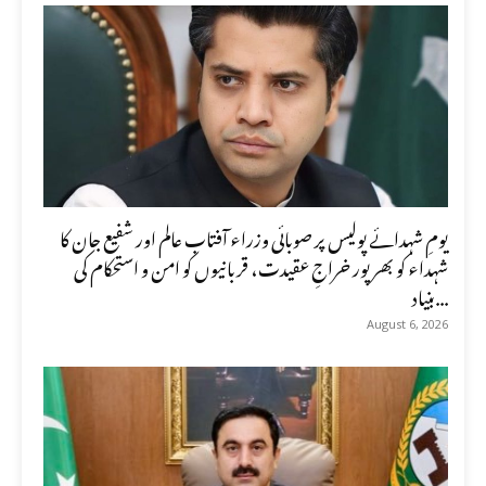
یومِ شہدائے پولیس پر صوبائی وزراء آفتاب عالم اور شفیع جان کا
شہداء کو بھرپور خراجِ عقیدت، قربانیوں کو امن و استحکام کی
بنیاد...
August 6, 2026