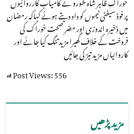
خوراک ظاہر شاہ طورو نے کامیاب کارروائیوں
پر فوڈ سیفٹی ٹیموں کو داد دیتے ہوئے کہاکہ رمضان
میں ذخیرہ اندوزی اور مضر صحت خوراک کی
فروخت کے خلاف گھیرا مزید تنگ کیا جائے اور
کاروائیاں مزید تیز کی جائیں
Post Views:
556
مزید پڑھیں