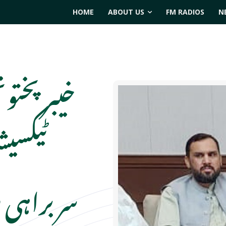
HOME
ABOUT US
FM RADIOS
N
خیبر پختون
ٹیکسی
سربراہی م