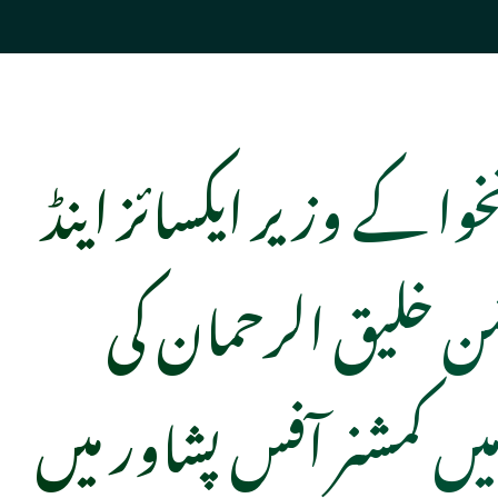
خوا کے وزیر ایکسائز اینڈ
شن خلیق الرحمان کی
یں کمشنر آفس پشاور میں