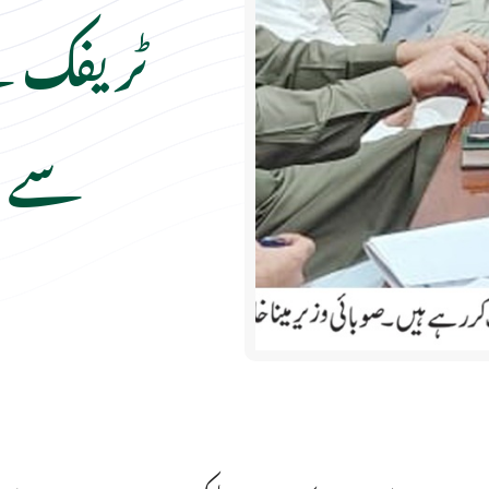
ٹریفک 
سے اہ