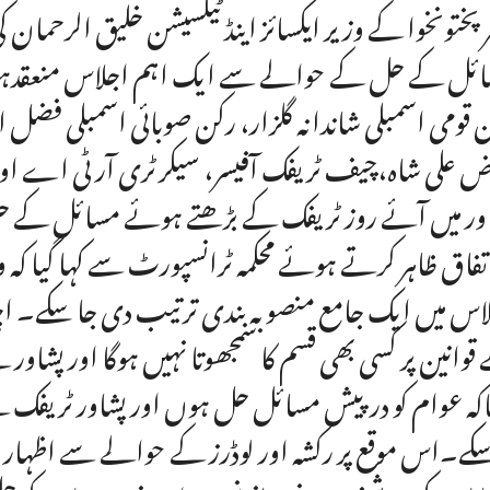
ر پختونخوا کے وزیر ایکسائز اینڈ ٹیکسیشن خلیق الرحمان
ئل کے حل کے حوالے سے ایک اہم اجلاس منعقدہوا جس 
 قومی اسمبلی شاندانہ گلزار، رکن صوبائی اسمبلی فضل ال
ض علی شاہ،چیف ٹریفک آفیسر، سیکرٹری آر ٹی اے او
ور میں آئے روز ٹریفک کے بڑھتے ہوئے مسائل کے ح
اتفاق ظاہر کرتے ہوئے محکمہ ٹرانسپورٹ سے کہا گیا کہ وہ پ
اس میں ایک جامع منصوبہ بندی ترتیب دی جا سکے۔ اجلا
قوانین پر کسی بھی قسم کا سمجھوتا نہیں ہوگا اور پشاور 
تاکہ عوام کو درپیش مسائل حل ہوں اور پشاور ٹریفک 
کے۔اس موقع پر رکشہ اور لوڈرز کے حوالے سے اظہار خ