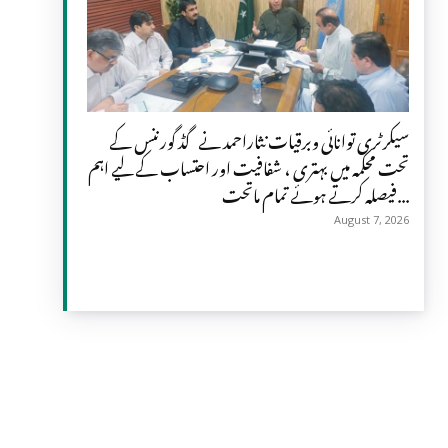
سیکرٹری توانائی وبرقیات نثاراحمد نے گڈ گورننس کے
تحت محکمہ میں بہتری ، شفافیت اور احتساب کے لیے اہم
فیصلہ کرتے ہوئے تمام ماتحت...
August 7, 2026