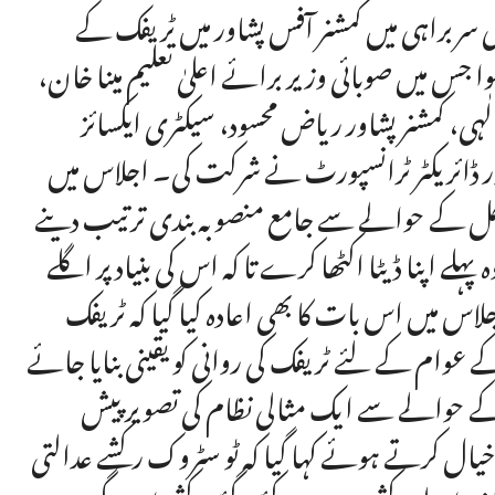
 کی سربراہی میں کمشنر آفس پشاور میں ٹریفک کے
میں صوبائی وزیر برائے اعلیٰ تعلیم مینا خان،
ٰہی، کمشنر پشاور ریاض محسود، سیکٹری ایکسائز
ر ڈائریکٹر ٹرانسپورٹ نے شرکت کی۔ اجلاس میں
ل کے حوالے سے جامع منصوبہ بندی ترتیب دینے
ہلے اپنا ڈیٹا اکٹھا کرے تا کہ اس کی بنیاد پر اگلے
س میں اس بات کا بھی اعادہ کیا گیا کہ ٹریفک
کے عوام کے لئے ٹریفک کی روانی کو یقینی بنایا جائے
کے حوالے سے ایک مثالی نظام کی تصویر پیش
یال کرتے ہوئے کہا گیا کہ ٹو سٹروک رکشے عدالتی