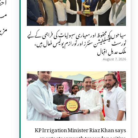
احک
مسا
مزی
سیاحوں کو محفوظ اور معیاری سہولیات کی فراہمی کے لیے
ٹورسٹ فیسلیٹیشن سنٹرز اور ٹورازم پولیس فعال ہیں،
ملک عدیل اقبال
August 7, 2026
KP Irrigation Minister Riaz Khan says
sports steer youth towards positive