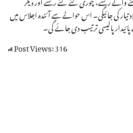
لنے والے رکشے، چوری کئے گئے رکشے اور دیگر
تیار کی جائیگی۔ اس حوالے سے آئندہ اجلاس میں
پائیدار پالیسی ترتیب دی جائے گی۔
Post Views:
316