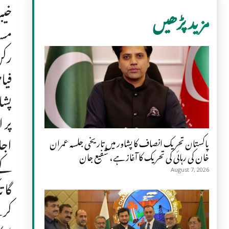
خیب
مزید پڑھیں
مسا
رکن
فیا
پشا
پر 
اجل
پاکستان تحریک انصاف کا پشاور میں تاریخی جلسہ عمران
خان کی رہائی کی تحریک کا آغاز ہے، شفیع جان
کے 
August 7, 2026
گا 
کرس