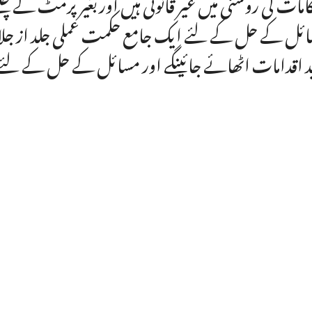
امات کی روشنی میں غیر قانونی ہیں اوربغیر پرمٹ کے چ
ئل کے حل کے لئے ایک جامع حکمت عملی جلد از جلاد 
د اقدامات اٹھائے جائینگے اور مسائل کے حل کے لئے 