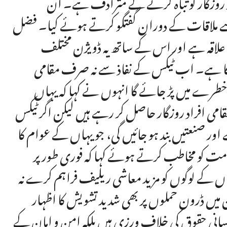
 روزگار کو تباہ کرنے کے مترادف ہے۔ ان
 سے ملاقات کے دوران گفتگو کرتے ہوئے کیا۔ فضل
 علاقہ ہے اور اس کے ساتھ یہ ڈویژن مختلف
و چکا ہے۔ اب ٹیکس کے نفاذ سے نہ صرف مقامی
ی خطرے میں پڑ جائے گا انہوں نے کہا کہ یہاں
قامی افراد روزگار حاصل کر رہے ہیں لیکن اگر ٹیکس
 گے اور صنعتیں بند ہو جائیں گی، جو یہاں کے عوام کا
مت کو مخاطب کرتے ہوئے کہا کہ فوری طور پر
ہاں کے لوگوں کو مزید معاشی ریلیف فراہم کرے نہ
یں ڈرون حملوں پر بھی شدید تشویش کا اظہار
 انسانی حقوق کی خلاف ورزی ہیں بلکہ امن و امان کے