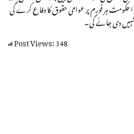
خوا حکومت ہر فورم پر عوامی حقوق کا دفاع کرے گی
نہیں دی جائے گی۔
Post Views:
348