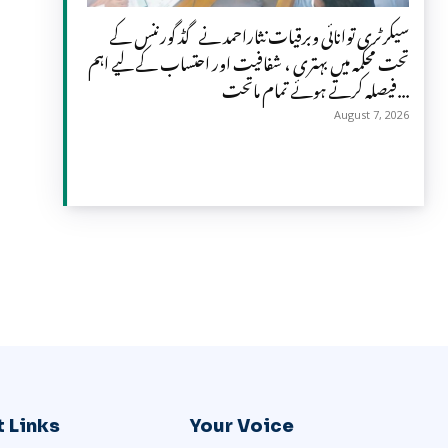
سیکرٹری توانائی وبرقیات نثاراحمد نے گڈ گورننس کے
تحت محکمہ میں بہتری ، شفافیت اور احتساب کے لیے اہم
فیصلہ کرتے ہوئے تمام ماتحت...
August 7, 2026
 Links
Your Voice