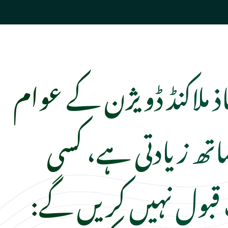
اذ ملاکنڈ ڈویژن کے عوام
تھ زیادتی ہے، کسی
بول نہیں کریں گے: