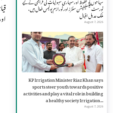
سیاحوں کو محفوظ اور معیاری سہولیات کی فراہمی کے لیے
قیا
ٹورسٹ فیسلیٹیشن سنٹرز اور ٹورازم پولیس فعال ہیں،
ملک عدیل اقبال
اور
August 7, 2026
KP Irrigation Minister Riaz Khan says
sports steer youth towards positive
activities and play a vital role in building
a healthy society Irrigation...
August 7, 2026