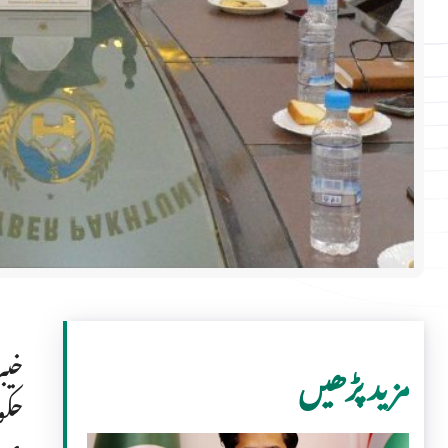
خیب
مزید پڑھیں
حکو