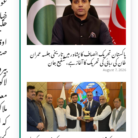
عوا
خیا
حکی
اوق
صنع
پاکستان تحریک انصاف کا پشاور میں تاریخی جلسہ عمران
خان کی رہائی کی تحریک کا آغاز ہے، شفیع جان
بیر
August 7, 2026
لاگ
معا
ملا
کہ 
کرت