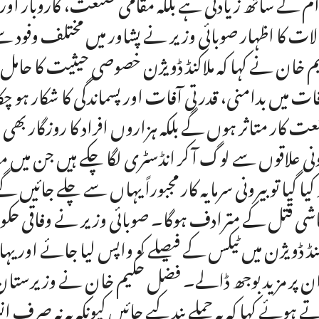
م کے ساتھ زیادتی ہے بلکہ مقامی صنعت، کاروبار اور
لات کا اظہار صوبائی وزیر نے پشاور میں مختلف وفود
م خان نے کہا کہ ملاکنڈ ڈویژن خصوصی حیثیت کا حامل
ات میں بدامنی، قدرتی آفات اور پسماندگی کا شکار ہ
ت کار متاثر ہوں گے بلکہ ہزاروں افراد کا روزگار بھ
ونی علاقوں سے لوگ آ کر انڈسٹری لگا چکے ہیں جن میں م
و کیا گیا تو بیرونی سرمایہ کار مجبوراً یہاں سے چلے جائیں
شی قتل کے مترادف ہوگا۔ صوبائی وزیر نے وفاقی حکو
کنڈ ڈویژن میں ٹیکس کے فیصلے کو واپس لیا جائے اور ی
ان پر مزید بوجھ ڈالے۔ فضل حکیم خان نے وزیرستان م
ے ہوئے کہا کہ یہ حملے بند کیے جائیں کیونکہ یہ نہ صرف