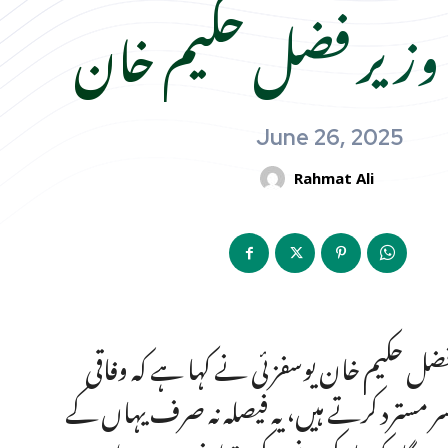
 وزیر فضل حکیم خان
June 26, 2025
Rahmat Ali
و فضل حکیم خان یوسفزئی نے کہا ہے کہ وفاقی
سر مسترد کرتے ہیں، یہ فیصلہ نہ صرف یہاں کے