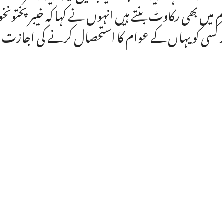
م میں بھی رکاوٹ بنتے ہیں انہوں نے کہا کہ خیبرپختون
 کسی کو یہاں کے عوام کا استحصال کرنے کی اجازت 