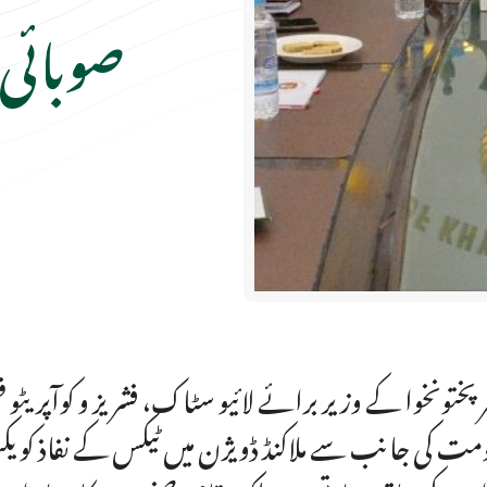
صوبائی
رپختونخوا کے وزیر برائے لائیو سٹاک، فشریز و کوآپریٹ
مت کی جانب سے ملاکنڈ ڈویژن میں ٹیکس کے نفاذ کو یک