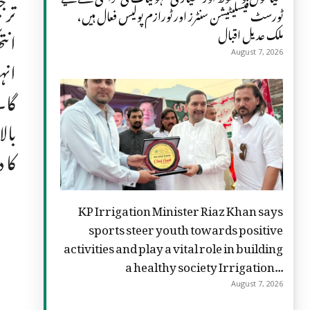
ترج
ٹورسٹ فیسلیٹیشن سنٹرز اور ٹورازم پولیس فعال ہیں،
ملک عدیل اقبال
انت
August 7, 2026
انہ
گا۔
بال
کا 
KP Irrigation Minister Riaz Khan says
sports steer youth towards positive
activities and play a vital role in building
a healthy society Irrigation...
August 7, 2026