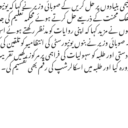
یحی بنیادوں پر حل کریں گے صوبائی وزیر نے کہا کہ یونی
ھک محنت کے ذریعے حل کرتے ہوئے محکمہ تعلیم کی جان
وں نے مزید کہا کہ اپنی روایات کو مدنظر رکھتے ہوئے 
 صوبائی وزیر نے بنوں یونیورسٹی کی انتظامیہ کو تلقین کی 
ادستی اور طلبہ کو سہولیات کی فراہمی پر مرکوز رکھیں 
دورہ کیا اور طلبہ میں اسکالرشپ کی رقم بھی تقسیم کی۔