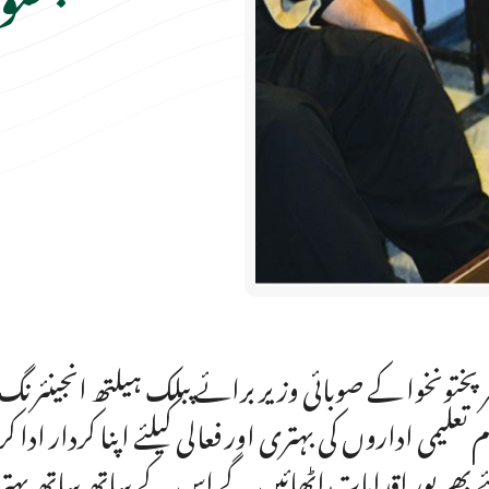
ر پختونخوا کے صوبائی وزیر برائے پبلک ہیلتھ انجینئرنگ
م تعلیمی اداروں کی بہتری اور فعالی کیلئے اپنا کردار ادا 
ئے بھرپور اقدامات اٹھائیں گے اس کے ساتھ ساتھ بہتر ت