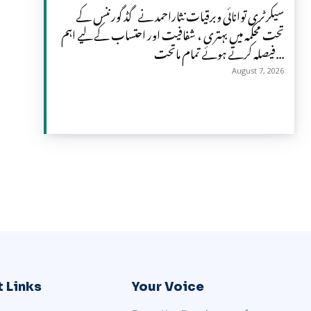
سیکرٹری توانائی وبرقیات نثاراحمد نے گڈ گورننس کے
تحت محکمہ میں بہتری ، شفافیت اور احتساب کے لیے اہم
فیصلہ کرتے ہوئے تمام ماتحت...
August 7, 2026
 Links
Your Voice