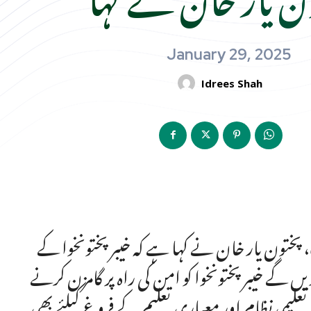
January 29, 2025
Idrees Shah
، پختون یار خان نے کہا ہے کہ خیبر پختونخوا کے
کریں گے خیبر پختونخوا کو امن کی راہ پر گامزن کرنے
علیمی نظام اور معیاری تعلیم کے فروغ کیلئے بھی