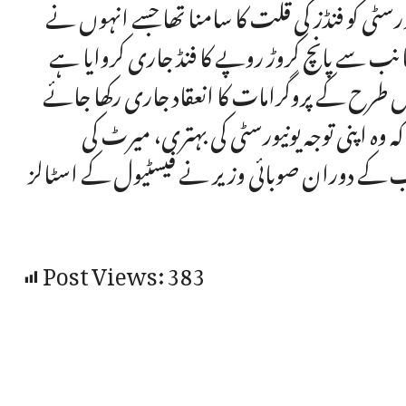
ورسٹی کو فنڈز کی قلت کا سامنا تھا جسے انہوں نے
ب سے پانچ کروڑ روپے کا فنڈ جاری کروایا ہے
اس طرح کے پروگرامات کا انعقاد جاری رکھا جائے
کہ وہ اپنی توجہ یونیورسٹی کی بہتری، میرٹ کی
تقریب کے دوران صوبائی وزیر نے فیسٹیول کے اسٹالز
Post Views:
383