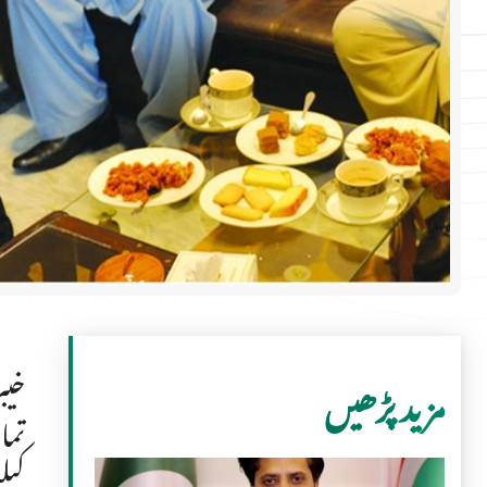
خیب
مزید پڑھیں
تما
کیل