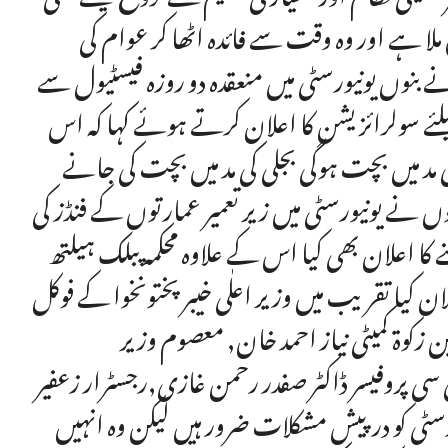
لا ہے اور وہ وقت سے فائدہ اٹھا کر عوام کی
 بنوں یونیورسٹی میں منعقدہ دو روزہ فیسٹیول سے
لئے سولرائزیشن کا اعلان کرتے ہوئے کہا کہ اس
ی کی مد میں بچت ہوگی بجلی کی مد میں بچت کی جانے
وں نے یونیورسٹی میں زیر تعمیر عمارتوں کے فنڈز کی
ا اعلان بھی کیا اس کے علاوہ محکمہ پبلک ہیلتھ
ان کیا تقریب میں وزیر اعلٰی خیبر پختونخوا کے فوکل
کوۃ کمیٹی نیاز احمد خان, معصوم وزیر
ی پروفیسر ڈاکٹر صفدر رحمن غازی,رجسٹرار زعفیر
یورسٹی کو درپیش مشکلات ضرور ہیں لیکن وہ انہیں