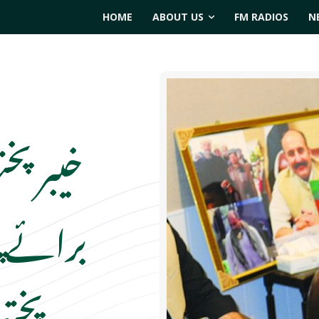
HOME
ABOUT US
FM RADIOS
N
خیبر پخ
برائے پ
پختو