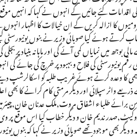
ی اقدامات کئے جائیں گے انہوں نے کہا کہ انہیں موقع م
ومیوں کا ازالہ کریں گے ان خیالات کا اظہار انہوں نے
ب کرتے ہوئے کیا صوبائی وزیر نے بنوں یونیورسٹی کی
مالی بوجھ میں نمایاں کمی آئے گی اور ماہانہ بنیاد پر بجل
ی رقم یونیورسٹی کی فلاح و بہبود پر خرچ کی جائے گی انہ
ہمی کا وعدہ کرتے ہوئے غریب طلبہ کو اسکالرشپ دینے ک
ذریعے واٹر سپلائی اور دیگر مرمتی کام کرانے کا بھی اعل
ن برائے طلباء اشفاق مروت,ملک عدنان خان,چیئرمین ز
وکیٹ,صدر ندیم خان و دیگر خطاب کیا اس موقع پر وی س
ہ و دیگر بھی موجود تھے صوبائی وزیر نے کہا کہ بنوں یون