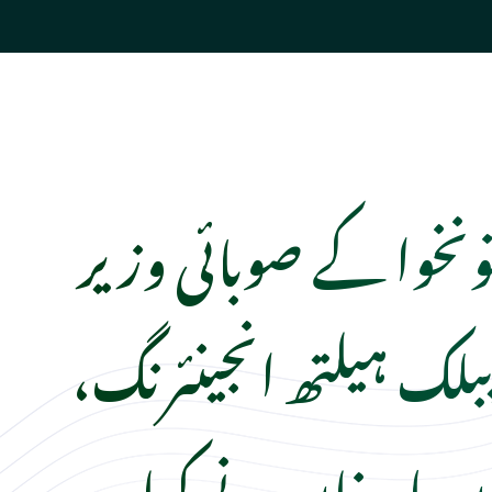
تونخوا کے صوبائی وزیر
بلک ہیلتھ انجینئرنگ،
ن یار خان نے کہا