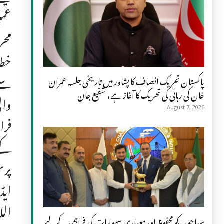
عمل
محر
خطا
سے 
پاکستان تحریک انصاف کا پشاور میں تاریخی جلسہ عمران
خان کی رہائی کی تحریک کا آغاز ہے، شفیع جان
وال
August 7, 2026
فرا
کے 
پرس
ایڈ
الل
سیاحوں کو محفوظ اور معیاری سہولیات کی فراہمی کے لیے