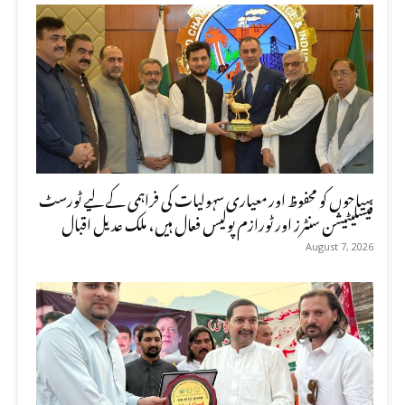
سیاحوں کو محفوظ اور معیاری سہولیات کی فراہمی کے لیے ٹورسٹ
فیسلیٹیشن سنٹرز اور ٹورازم پولیس فعال ہیں، ملک عدیل اقبال
August 7, 2026