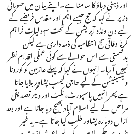
اور ذہنی دباؤ کا سامنا ہے۔اپنے بیان میں صوبائی
وزیر نے کہا کہ حج جیسے اہم اور مقدس فریضے کے
لیے ون ونڈو آپریشن کے تحت سہولیات فراہم
کرنا وفاقی حج انتظامیہ کی ذمہ داری ہے لیکن
بدقسمتی سے اس حوالے سے کوئی عملی اقدام نظر
نہیں آ رہا۔ انہوں نے کہا کہ پہلے عازمین کو کورونا
ویکسینیشن کے لیے حاجی کیمپ پشاور بلایا جاتا
ہے پھر انہیں پاسپورٹ، ٹکٹ اور دیگر تصدیقی
مراحل کے لیے اسلام آباد بھیج دیا جاتا ہے اور بعد
ازاں دوبارہ پشاور طلب کیا جاتا ہے۔ یہ غیر
ضروری چکر عازمین کے لیے باعثِ اذیت بن