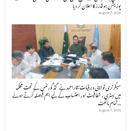
پوزیشن ہولڈرز کا اعلان کر دیا
August 7, 2026
سیکرٹری توانائی وبرقیات نثاراحمد نے گڈ گورننس کے تحت محکمہ
میں بہتری ، شفافیت اور احتساب کے لیے اہم فیصلہ کرتے ہوئے
تمام ماتحت...
August 7, 2026