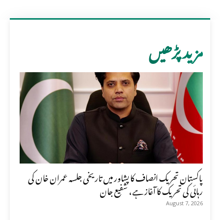
مزید پڑھیں
پاکستان تحریک انصاف کا پشاور میں تاریخی جلسہ عمران خان کی
رہائی کی تحریک کا آغاز ہے، شفیع جان
August 7, 2026