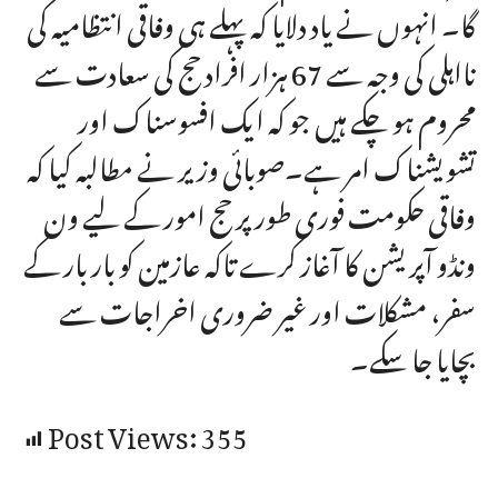
گا۔ انہوں نے یاد دلایا کہ پہلے ہی وفاقی انتظامیہ کی
نااہلی کی وجہ سے 67 ہزار افراد حج کی سعادت سے
محروم ہو چکے ہیں جو کہ ایک افسوسناک اور
تشویشناک امر ہے۔صوبائی وزیر نے مطالبہ کیا کہ
وفاقی حکومت فوری طور پر حج امور کے لیے ون
ونڈو آپریشن کا آغاز کرے تاکہ عازمین کو بار بار کے
سفر، مشکلات اور غیر ضروری اخراجات سے
بچایا جا سکے۔
Post Views:
355