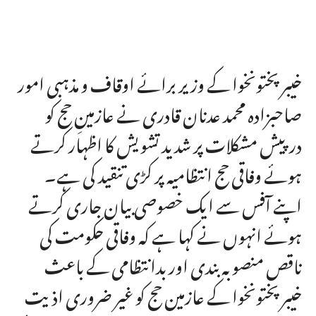
خیبرپختونخوا کے وزیر برائے اوقاف و مذہبی امور
صاحبزادہ محمد عدنان قادری نے عازمینِ حج کو
درپیش مشکلات پر شدید تشویش کا اظہار کرتے
ہوئے وفاقی حج انتظامیہ پر کڑی تنقید کی ہے۔
اپنے آفس سے ایک خصوصی بیان جاری کرتے
ہوئے انہوں نے کہا ہے کہ وفاقی حکومت کی
ناقص منصوبہ بندی اور بدانتظامی کے باعث
خیبرپختونخوا کے عازمین حج کو غیر ضروری اذیت