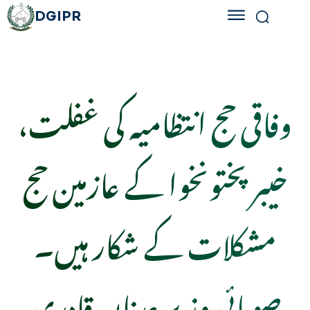
DGIPR
وفاقی حج انتظامیہ کی غفلت،
خیبرپختونخوا کے عازمین حج
مشکلات کے شکار ہیں۔
صوبائی وزیر عدنان قادری