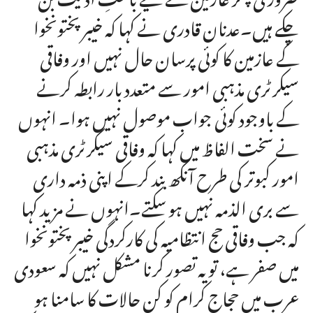
چکے ہیں۔عدنان قادری نے کہا کہ خیبرپختونخوا
کے عازمین کا کوئی پرسان حال نہیں اور وفاقی
سیکرٹری مذہبی امور سے متعدد بار رابطہ کرنے
کے باوجود کوئی جواب موصول نہیں ہوا۔ انہوں
نے سخت الفاظ میں کہا کہ وفاقی سیکرٹری مذہبی
امور کبوتر کی طرح آنکھ بند کرکے اپنی ذمہ داری
سے بری الذمہ نہیں ہو سکتے۔انہوں نے مزید کہا
کہ جب وفاقی حج انتظامیہ کی کارکردگی خیبرپختونخوا
میں صفر ہے، تو یہ تصور کرنا مشکل نہیں کہ سعودی
عرب میں حجاج کرام کو کن حالات کا سامنا ہو