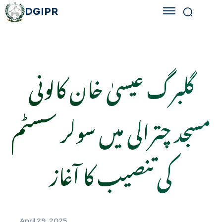
DGIPR
گلبرگ عیسیٰ خان کالونی
مسجد چترالی میں سولر سسٹم
کی تنصیب کا آغاز
April 29, 2025