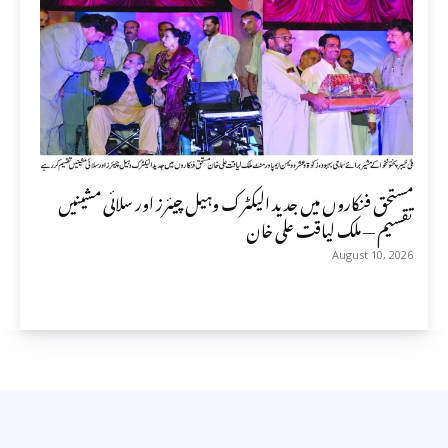
مستحق فنکاروں میں جدید الیکٹرک وہیل چیئرز اور سلائی مشینیں
تقسیم — ملک لیاقت علی خان
August 10, 2026