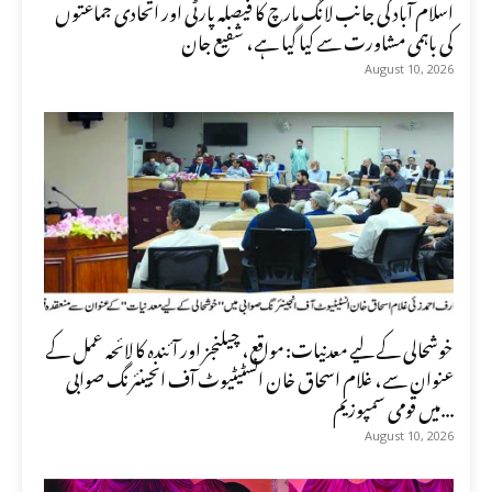
اسلام آباد کی جانب لانگ مارچ کا فیصلہ پارٹی اور اتحادی جماعتوں
کی باہمی مشاورت سے کیا گیا ہے، شفیع جان
August 10, 2026
خوشحالی کے لیے معدنیات: مواقع، چیلنجز اور آئندہ کا لائحہ عمل کے
عنوان سے، غلام اسحاق خان انسٹیٹیوٹ آف انجینئرنگ صوابی
میں قومی سمپوزیم...
August 10, 2026