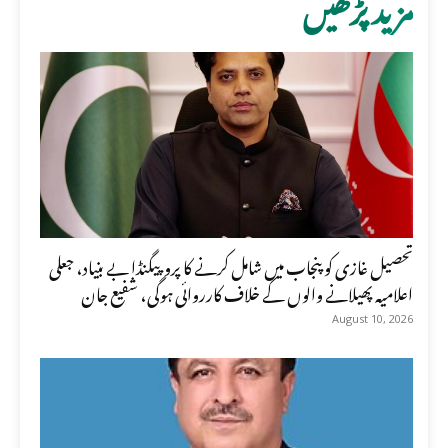
مزید پڑھیں
تحصیل غازی کو پنجاب میں شامل کرنے کا پروپیگنڈا بے بنیاد، جعلی
اعلامیہ پھیلانے والوں کے خلاف کارروائی ہوگی، شفیع جان
August 10, 2026