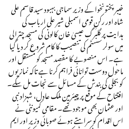
خیبر پختونخوا کے وزیر سماجی بہبود سید قاسم علی
شاہ اور رکنِ قومی اسمبلی شیر علی ارباب کی
ہدایت پر گلبرگ عیسیٰ خان کالونی کی مسجد چترالی
میں سولر سسٹم کی تنصیب کا کام شروع کر دیا گیا
ہے۔ اس منصوبے کا مقصد مسجد کو مستقل اور
ماحول دوست توانائی فراہم کرنا ہے تاکہ نمازیوں
کو بجلی کی بندش کے مسائل سے نجات مل سکے۔
افتتاح کے موقع پر چیئرمین ملک عادل، شہزاد نبی
اور عثمان بھی موجود تھے۔ مقامی کمیونٹی نے
اس اقدام کو سراہتے ہوئے صوبائی وزیر اور ایم