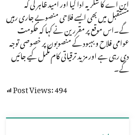
این اے کا شکریہ ادا کیا اور امید ظاہر کی کہ
مستقبل میں بھی ایسے فلاحی منصوبے جاری رہیں
گے۔اس موقع پر مقررین نے کہا کہ حکومت
عوامی فلاح و بہبود کے منصوبوں پر خصوصی توجہ
دی رہی ہے اور مزید ترقیاتی کام مکمل کیے جائیں
گے۔
Post Views:
494