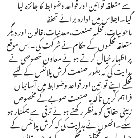
سے متعلقہ قوانین اور قواعد وضوابط کا جائزہ لیا
گیا۔اجلاس میں ادارہ برائے تحفظ
ماحولیات،محکمہ صنعت،معدنیات،قانون اور دیگر
متعلقہ محکموں کے حکام نے شرکت کی۔اس موقع
پر اظہار خیال کرتے ہوئے معاون خصوصی نے
ہدایت کی کہ بطور صنعت کرش پلانٹس کے لئیے
محکمے اپنے قوانین اور قواعد وضوابط میں آسانیاں
فراہم کریں تاکہ یہ صنعت صوبے کے مخصوص
زمینی حقائق کو مدنظر رکھتے ہوئے ترقی سے ہمکنار ہو
سکے۔انھوں نے ہدایت کی کہ کرش پلانٹس کے
حوالے سے مختلف محکموں کے موجودہ قانون،