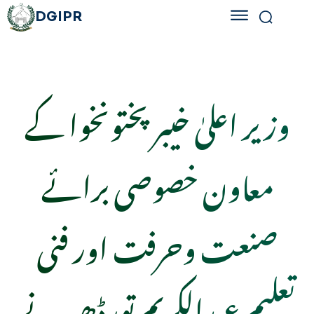
DGIPR
وزیر اعلیٰ خیبر پختونخوا کے
معاون خصوصی برائے
صنعت وحرفت اور فنی
تعلیم عبدالکریم تورڈھیر نے