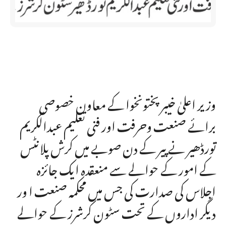
وزیر اعلیٰ خیبر پختونخوا کے معاون خصوصی
برائے صنعت وحرفت اور فنی تعلیم عبدالکریم
تورڈھیر نے پیر کے دن صوبے میں کرش پلانٹس
کے امور کے حوالے سے منعقدہ ایک جائزہ
اجلاس کی صدارت کی جس میں محکمہ صنعت ا ور
دیگر اداروں کے تحت سٹون کرشرز کے حوالے