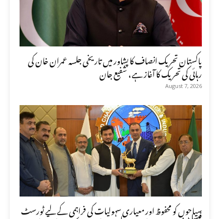
پاکستان تحریک انصاف کا پشاور میں تاریخی جلسہ عمران خان کی
رہائی کی تحریک کا آغاز ہے، شفیع جان
August 7, 2026
سیاحوں کو محفوظ اور معیاری سہولیات کی فراہمی کے لیے ٹورسٹ