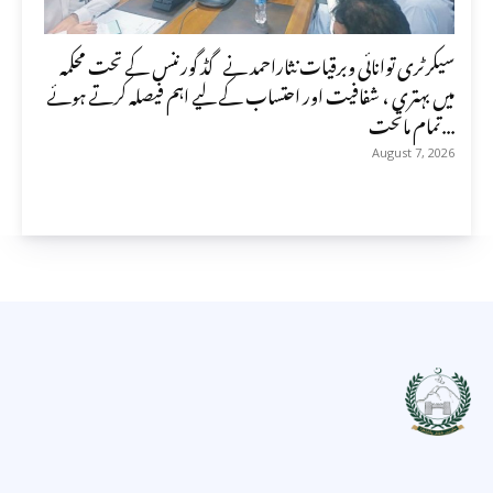
سیکرٹری توانائی وبرقیات نثاراحمد نے گڈ گورننس کے تحت محکمہ
میں بہتری ، شفافیت اور احتساب کے لیے اہم فیصلہ کرتے ہوئے
تمام ماتحت...
August 7, 2026