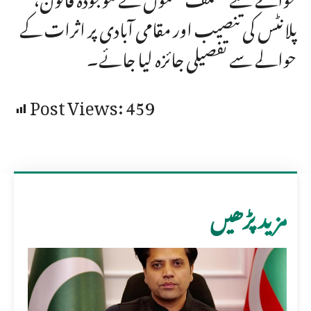
پلانٹس کی تنصیب اور مقامی آبادی پر اثرات کے
حوالے سے تفصیلی جائزہ لیا جائے۔
Post Views:
459
مزید پڑھیں