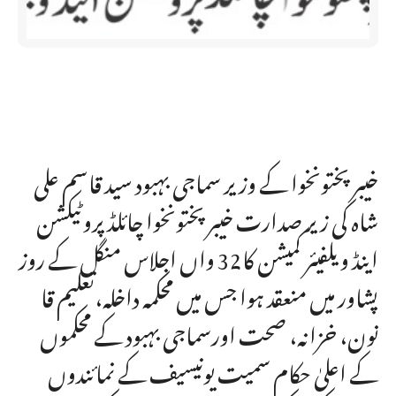
خیبر پختونخوا کے وزیر سماجی بہبود سید قاسم علی
شاہ کی زیر صدارت خیبر پختونخوا چائلڈ پروٹیکشن
اینڈ ویلفیئر کمیشن کا32 واں اجلاس منگل کے روز
پشاور میں منعقد ہوا جس میں محکمہ داخلہ،تعلیم قا
نون، خزانہ، صحت اورسماجی بہبود کے محکموں
کے اعلیٰ حکام سمیت یونیسیف کے نمائندوں