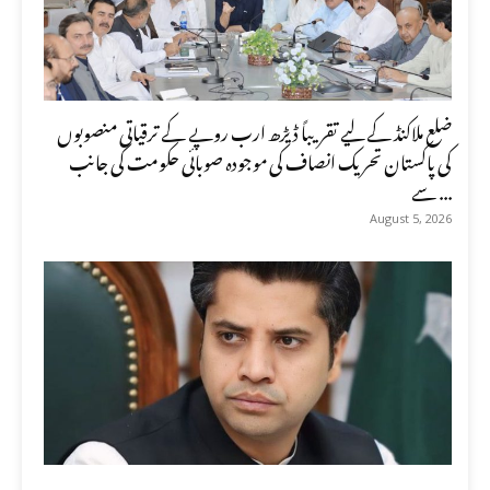
ضلع ملاکنڈ کے لیے تقریباً ڈیڑھ ارب روپے کے ترقیاتی منصوبوں
کی پاکستان تحریک انصاف کی موجودہ صوبائی حکومت کی جانب
سے ...
August 5, 2026