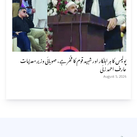
پولیس کا ہر اہلکار اور شہید قوم کا فخر ہے، صوبائی وزیر معدنیات
عارف احمد زئی
August 5, 2026