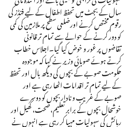
سال کے بجٹ میں تحفظ اطفال کے لیے فنڈز کی
رقوم مختص کرنے اورضلعی سطح پر ملازمین کی کمی
کو دور کرنے کے حوالے سے تمام تر قانونی
تقاضوں پر غور و خوض کیا گیا۔اجلاس خطاب
کرتے ہوئے صوبائی وزیر نے کہا کہ موجودہ
حکومت صوبے کے بچوں کی دیکھ بال اور تحفظ
کے لیے تمام تر اقدامات اٹھا رہی ہے اور
صوبے کے غریب و ناداربچوں کو دوسرے
خوشحال بچوں کے برابر تعلیم،صحت، کھیل اور
رہائش کی سہولیات مہیا کر رہی ہے انہوں نے