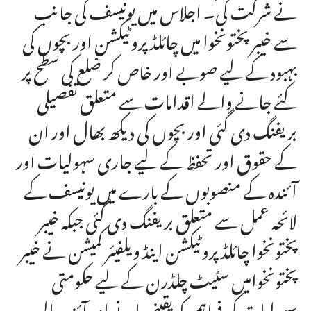
نے شرکت کی۔ اجلاس میں یونیسف کی جانب
سے خیبر پختونخوا میں چائلڈ پروٹیکشن اور بچوں کی
بہبود کے لیے صوبے اور خاص کر ضلع کی سطح پر
کئے جانے والے اقدامات سے متعلق تفصیلی
بریفنگ دی گئی اور بچوں کی دیکھ بھال اور ان
کے حقوق اور تحفظ کے لیے جاری سہولیات اور
آئندہ کے منصوبوں کے بارے میں یونیسف کے
لائحہ عمل سے متعلق بریفنگ دی گئی جبکہ خیبر
پختونخوا چائلڈ پروٹیکشن اینڈ ویلفیئر کمیشن نے خیبر
پختونخوامیں سٹیٹ چلڈرن کے لیے حکومتی
سہولیات کی فراہمی کو یقینی بانے اور آئندہ مالی