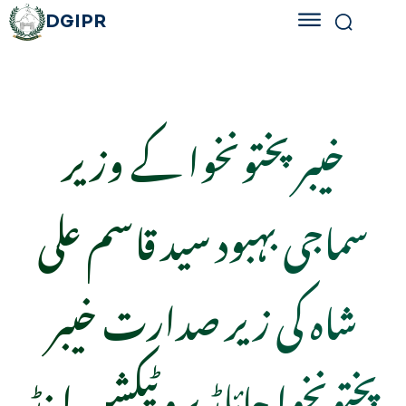
DGIPR
خیبر پختونخوا کے وزیر
سماجی بہبود سید قاسم علی
شاہ کی زیر صدارت خیبر
پختونخوا چائلڈ پروٹیکشن اینڈ