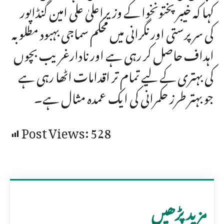
کہا کہ خیبر پختونخوا کے وزیراعلیٰ علی امین گنڈاپور
کی سرپرستی اور نگرانی میں محکم سماجی بہبود مطلوبہ
اہداف حاصل کر رہی ہے اور نادارغریب بچوں
کی بہتری کے لیے تمام تر اقدامات اٹھا رہی ہے
جو بہتر طرز حکمرانی کی ایک عمدہ مثال ہے۔
Post Views:
528
مزید پڑھیں