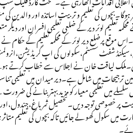
 انقلابی اقدامات اٹھارہی ہے۔صحت کارڈ فلیگ شپ منص
ر ہوگا۔بچوں کی تعلیم و تربیت اساتذہ اور والدین کی
محکمہ تعلیم لوئر دیر کے ضلعی تعلیمی افسران اور دی
۔اس موقع پرضلع دیر لوئر کے محکمہ تعلیم کے حکام نے
،سیکنڈ شفٹ سسٹم،سکولوں کی اپ گریڈیشن،انرولمنٹ 
ملک لیاقت خان نے اجلاس سے خطاب کرتے ہوئے کہا
ین ترجیحات میں شامل ہے۔دیر میدان میں تعلیمی تناسب
سلسلے میں تعلیمی معیار کو مزید بہتر بنانے کی ضرورت 
یت پر خصوصی توجہ دیں۔تحصیل ثمر باغ،جندول،اور لال 
رت میں سکول کھو لے جائیں تاکہ بچوں کی تعلیم متاثر نہ ہ
ئے۔