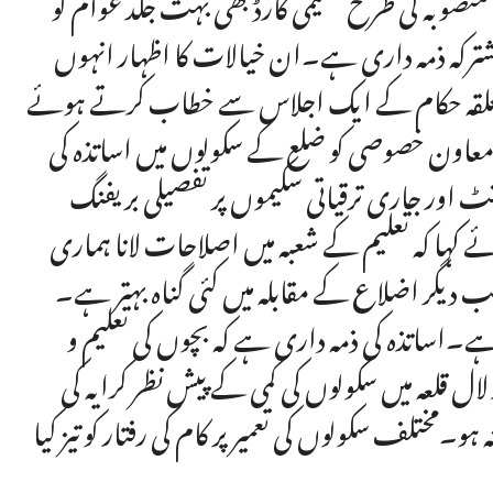
وبہ کی طرح تعلیمی کارڈ بھی بہت جلد عوام کو
 مشترکہ ذمہ داری ہے۔ان خیالات کا اظہار انہوں
گر متعلقہ حکام کے ایک اجلاس سے خطاب کرتے ہوئے
 معاون خصوصی کو ضلع کے سکولوں میں اساتذہ کی
اور جاری ترقیاتی سکیموں پر تفصیلی بریفنگ
 کہ تعلیم کے شعبہ میں اصلاحات لانا ہماری
 دیگر اضلاع کے مقابلہ میں کئی گناہ بہتر ہے۔
ہے۔اساتذہ کی ذمہ داری ہے کہ بچوں کی تعلیم و
قلعہ میں سکولوں کی کمی کے پیش نظر کرایہ کی
و۔مختلف سکولوں کی تعمیر پر کام کی رفتار کو تیز کیا