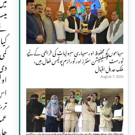
میں
میس
نے 
کیا
کمی
سیاحوں کو محفوظ اور معیاری سہولیات کی فراہمی کے لیے
ٹورسٹ فیسلیٹیشن سنٹرز اور ٹورازم پولیس فعال ہیں،
دی۔
ملک عدیل اقبال
اول
August 7, 2026
اس 
ترب
عما
جا