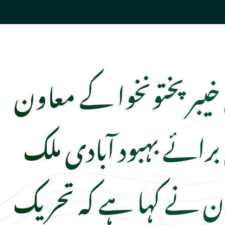
 خیبر پختونخوا کے معاون
ائے بہبود آبادی ملک
ن نے کہا ہے کہ تحریک