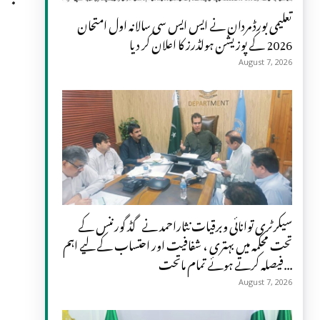
تعلیمی بورڈ مردان نے ایس ایس سی سالانہ اول امتحان
2026 کے پوزیشن ہولڈرز کا اعلان کر دیا
August 7, 2026
سیکرٹری توانائی وبرقیات نثاراحمد نے گڈ گورننس کے
تحت محکمہ میں بہتری ، شفافیت اور احتساب کے لیے اہم
فیصلہ کرتے ہوئے تمام ماتحت...
August 7, 2026