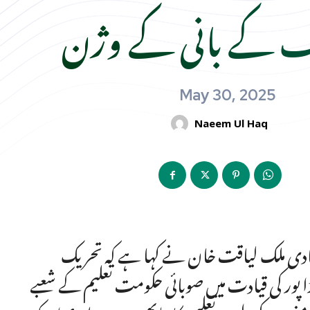
 کے بانی کے وژن
May 30, 2025
Naeem Ul Haq
آبادی ملک لیاقت خان نے کہا ہے کہ تحریک
 پور کی قیادت میں صوبائی حکومت تعلیم کے شعبے