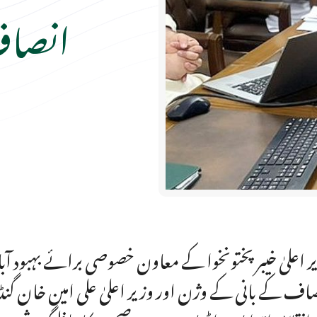
انصاف
ر اعلیٰ خیبر پختونخوا کے معاون خصوصی برائے بہبود 
اف کے بانی کے وژن اور وزیر اعلیٰ علی امین خان گنڈا