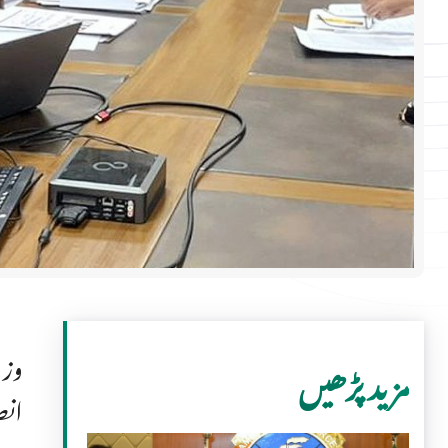
وزی
مزید پڑھیں
انص