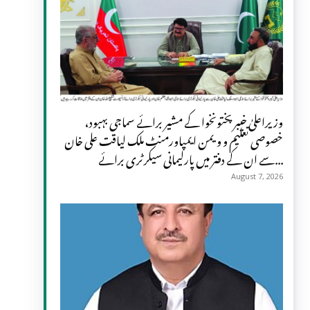
وزیراعلیٰ خیبرپختونخوا کے مشیر برائے سماجی بہبود،
خصوصی تعلیم و ویمن ایمپاورمنٹ ملک لیاقت علی خان
سے ان کے دفتر میں پارلیمانی سیکرٹری برائے...
August 7, 2026