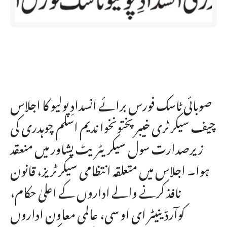
صوبائی ٹاسک فورس برائے انسدادِ پولیو کا اجلاس
چیف سیکرٹری خیبرپختونخوا ندیم اسلم چوہدری کی
زیرصدارت سول سیکریٹریٹ پشاور میں منعقد
ہوا۔ اجلاس میں متعلقہ انتظامی سیکرٹریز، قانون
نافذ کرنے والے اداروں کے اعلیٰ حکام،
کوآرڈینیٹر ای او سی، عالمی معاون اداروں