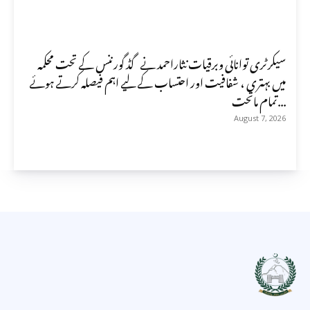
سیکرٹری توانائی وبرقیات نثاراحمد نے گڈ گورننس کے تحت محکمہ
میں بہتری ، شفافیت اور احتساب کے لیے اہم فیصلہ کرتے ہوئے
تمام ماتحت...
August 7, 2026