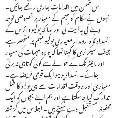
اس ضمن میں اقدامات جاری رکھے جائیں۔
انہوں نے حکام کو مہم کے معیار پر خصوصی توجہ
دینے کی ہدایت کی اور کہا کہ پولیو وائرس کے
انسداد کا دارومدار معیاری پولیو مہم پر منحصر ہے.
چیف سیکرٹری کا کہنا تھا کہ پولیو مہمات کی معیار
اور مانیٹرنگ کے حوالے سے کوئی کوتاہی نہ برتی
جائے۔ انسداد پولیو ایک قومی فریضہ ہے۔
معیاری اور بروقت اقدامات سے ہی پولیو کا مکمل
تدارک کیا جاسکتا ہے اور ہم اپنے بچوں کو ایک
محفوظ مستقبل دے سکتے ہیں۔ اجلاس میں گزشتہ