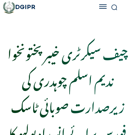
DGIPR
چیف سیکرٹری خیبرپختونخوا
ندیم اسلم چوہدری کی
زیرصدارت صوبائی ٹاسک
فورس برائے انسدادِ پولیو کا