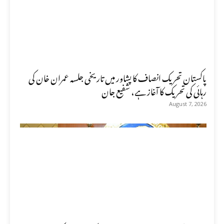
پاکستان تحریک انصاف کا پشاور میں تاریخی جلسہ عمران خان کی
رہائی کی تحریک کا آغاز ہے، شفیع جان
August 7, 2026