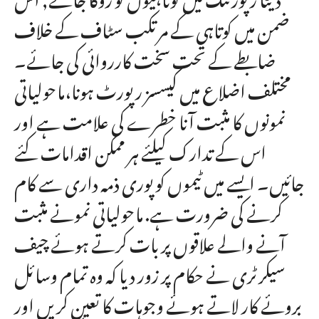
ضمن میں کوتاہی کے مرتکب سٹاف کے خلاف
ضابطے کے تحت سخت کارروائی کی جائے۔
مختلف اضلاع میں کیسسز رپورٹ ہونا،ماحولیاتی
نمونوں کا مثبت آنا خطرے کی علامت ہے اور
اس کے تدارک کیلئے ہر ممکن اقدامات کئے
جائیں۔ ایسے میں ٹیموں کو پوری ذمہ داری سے کام
کرنے کی ضرورت ہے. ماحولیاتی نمونے مثبت
آنے والے علاقوں پر بات کرتے ہوئے چیف
سیکرٹری نے حکام پر زور دیا کہ وہ تمام وسائل
بروئے کار لاتے ہوئے وجوہات کا تعین کریں اور