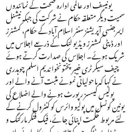
یونیسف اور عالمی ادارہ صحت کے نمائندوں
سمیت دیگر متعلقہ حکام نے شرکت کی جبکہ نیشنل
ایمرجنسی آپریشنز سنٹر اسلام آباد کے حکام، کمشنرز
اور ڈپٹی کمشنرز ویڈیو لنک کے ذریعے اجلاس میں
شریک ہوئے۔ اجلاس کی صدارت کرتے ہوئے
چیف سیکرٹری خیبرپختونخوا ندیم اسلم چوہدری
نے کہا کہ ماحولیاتی نمونے مثبت آنے والے اور
پولیس کیسسز رپورٹ ہونے والے اضلاع کی
یونین کونسل میں پولیو وائرس کو کنٹرول کرنے کے
لئے مربوط حکمت اپنائی جائے، فیک فنگر مارکنگ و
ڈیٹا رپورٹنگ میں کوتاہیوں کو روکا جائے, اس