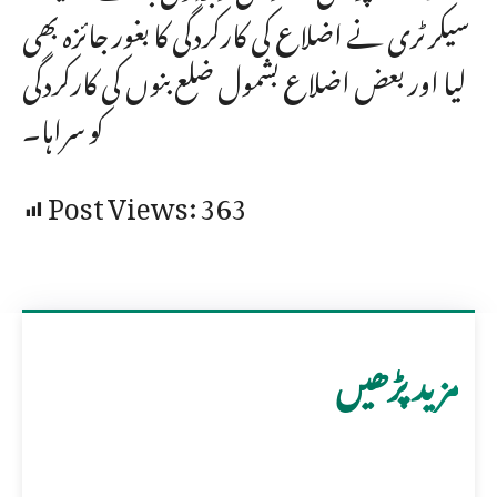
سیکرٹری نے اضلاع کی کارکردگی کا بغور جائزہ بھی
لیا اور بعض اضلاع بشمول ضلع بنوں کی کارکردگی
کو سراہا۔
Post Views:
363
مزید پڑھیں