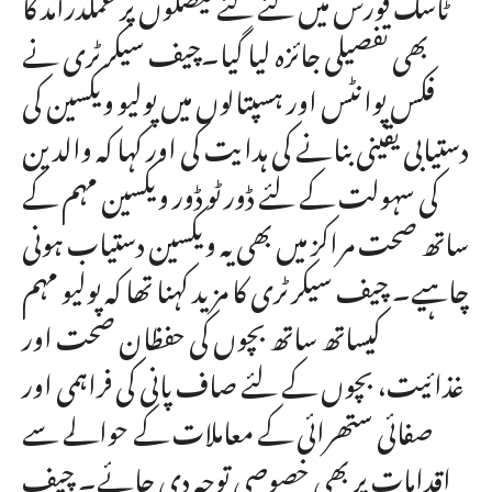
ٹاسک فورس میں کئے گئے فیصلوں پر عملدرآمد کا
بھی تفصیلی جائزہ لیا گیا۔چیف سیکرٹری نے
فکس پوانٹس اور ہسپتالوں میں پولیو ویکسین کی
دستیابی یقینی بنانے کی ہدایت کی اور کہا کہ والدین
کی سہولت کے لئے ڈور ٹو ڈور ویکسین مہم کے
ساتھ صحت مراکز میں بھی یہ ویکسین دستیاب ہونی
چاہیے۔ چیف سیکرٹری کا مزید کہنا تھا کہ پولیو مہم
کیساتھ ساتھ بچوں کی حفظان صحت اور
غذائیت، بچوں کے لئے صاف پانی کی فراہمی اور
صفائی ستھرائی کے معاملات کے حوالے سے
اقدامات پر بھی خصوصی توجہ دی جائے۔ چیف