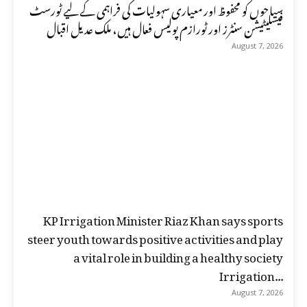
سیاحوں کو محفوظ اور معیاری سہولیات کی فراہمی کے لیے ٹورسٹ
فیسلیٹیشن سنٹرز اور ٹورازم پولیس فعال ہیں، ملک عدیل اقبال
August 7, 2026
KP Irrigation Minister Riaz Khan says sports
steer youth towards positive activities and play
a vital role in building a healthy society
Irrigation...
August 7, 2026