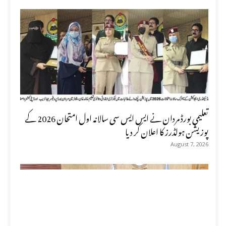
تعلیمی بورڈ مردان نے ایس ایس سی سالانہ اول امتحان 2026 کے
پوزیشن ہولڈرز کا اعلان کر دیا
August 7, 2026