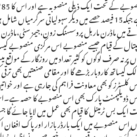
ہے جبکہ15 فیصد حصے میں دیگر سہولیاتی سرگرمیاں
قے میں ماڈرن ماربل پروسسنگ زون،جیمز سٹی،ماڈرن 
تال کے قیام جیسے منصوبے اس مرکزی منصوبے کیساتھ
ں پر نہ صرف لوگوں کو کثیر تعداد میں روزگار کے مواقع
لک کیساتھ کاروبار بڑھے گا اور مقامی صنعتیں بھی ترقی
س کلسٹرز کو بھی معاونت فراہم کی جارہی ہے اور خواتین 
س ڈویلپمنٹ پارک بھی اس منصوبے کا حصہ ہے۔اس
ں اس منصوبے میں ایک بارڈر بازار اور پاک افغان ا
ے گئے ہیں۔اس موقع پر معاون خصوصی نے اظہار خیال 