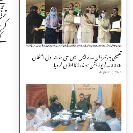
ترق
کری
کے 
تعلیمی بورڈ مردان نے ایس ایس سی سالانہ اول امتحان
2026 کے پوزیشن ہولڈرز کا اعلان کر دیا
August 7, 2026