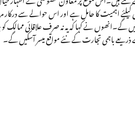
ی کیلئے اہمیت کا حامل ہے اور اس حوالے سے درکار مر
ں گے۔انھوں نے کہا کہ یہ نہ صرف علاقائی ممالک کو ج
ذریعے باہمی تجارت کے نئے مواقع میسر آسکیں گے۔