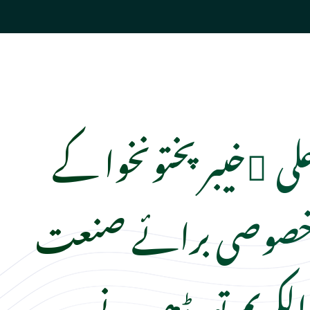
لی ٰخیبر پختونخوا کے
خصوصی برائے صنعت
لکریم تورڈھیر نے