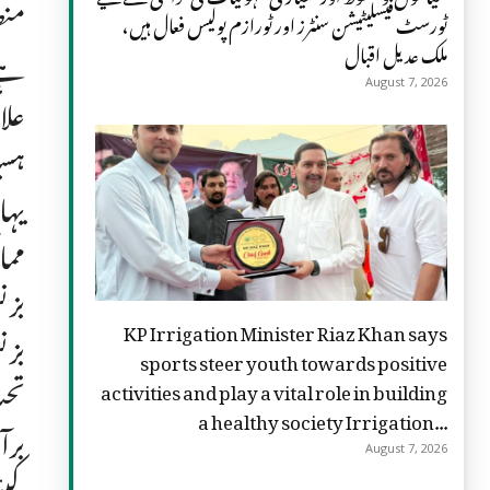
ٹورسٹ فیسلیٹیشن سنٹرز اور ٹورازم پولیس فعال ہیں،
ملک عدیل اقبال
August 7, 2026
علا
ہسپ
یہا
مما
بزن
KP Irrigation Minister Riaz Khan says
بزن
sports steer youth towards positive
activities and play a vital role in building
a healthy society Irrigation...
برآ
August 7, 2026
کیئ