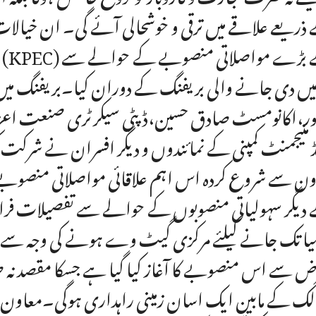
ذریعے علاقے میں ترقی و خوشحالی آئے گی۔ ان خیال
س
یں دی جانے والی بریفنگ کے دوران کیا۔بریفنگ میں
ر،اکانومسٹ صادق حسین،ڈپٹی سیکرٹری صنعت اعزاز ال
ڈ منیجمنٹ کمپنی کے نمائندوں و دیگر افسران نے شرک
ون سے شروع کردہ اس اہم علاقائی مواصلاتی منصوب
دیگر سہولیاتی منصوبوں کے حوالے سے تفصیلات فراہم ک
یا تک جانے کیلئے مرکزی گیٹ وے ہونے کی وجہ س
 سے اس منصوبے کا آغاز کیا گیا ہے جسکا مقصد نہ صرف
لک کے مابین ایک اسان زمینی راہداری ہوگی۔معاون خصوص