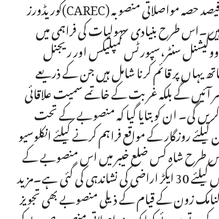
کوریڈورز(CAREC) منصوبے کے تحت ایک ذیلی منصوبہ ہے اور اس کا 85 فیصد حصہ مواصلاتی منصوبہ
 شامل ہیں۔اس طرح بنیادی سہولیات کی فراہمی میں
ووکیشنل سنٹر،سپورٹس کمپلیکس اور ریجنل
 یہاں پر قائم کرنا شامل ہیں جن کے ذریعے
 میسر آئیں گے بلکہ غربت کے خاتمے سمیت علاقائی
 کریں گی۔ ان کو بتایا گیا کہ منصوبے کے تحت
کیلئے روزگار کے مواقع فراہم کرنے کیلئے انکلوسیو
 طرح شاہ کس ضلع خیبر میں اس منصوبے کے
تحت ایک بس ٹرمینل کا قیام بھی عمل میں لایا جائے گا جس کیلئے 30 ایکڑ اراضی کی نشاندہی کی گئی ہے۔مزید
کنامک زون کے قیام کے ذیلی منصوبے بھی تجویز
کرتے ہوئے کہا کہ یہ مواصلاتی منصوبہ صوبے کی