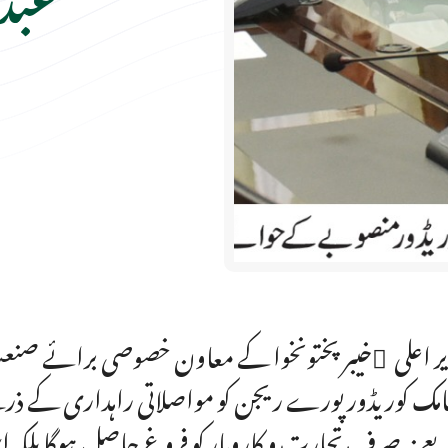
ر اعلی ٰخیبر پختونخوا کے معاون خصوصی برائے صنعت 
امک کوریڈور پورے ریجن کو مواصلاتی راہداری کے ذ
عے نہ صرف تجارت و کاروبار کو فروغ حاصل ہوگا بلکہ 