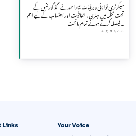
سیکرٹری توانائی وبرقیات نثاراحمد نے گڈ گورننس کے
تحت محکمہ میں بہتری ، شفافیت اور احتساب کے لیے اہم
فیصلہ کرتے ہوئے تمام ماتحت...
August 7, 2026
 Links
Your Voice