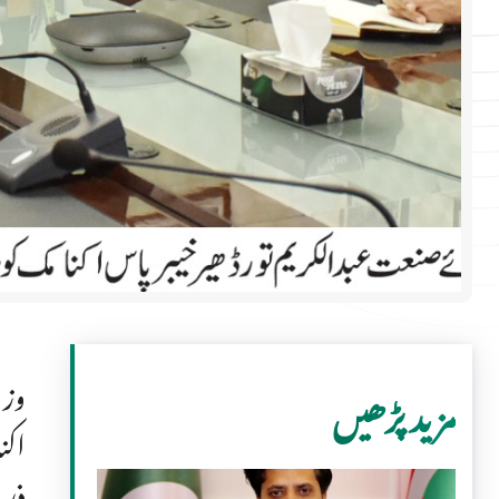
وزی
مزید پڑھیں
اکن
ذری