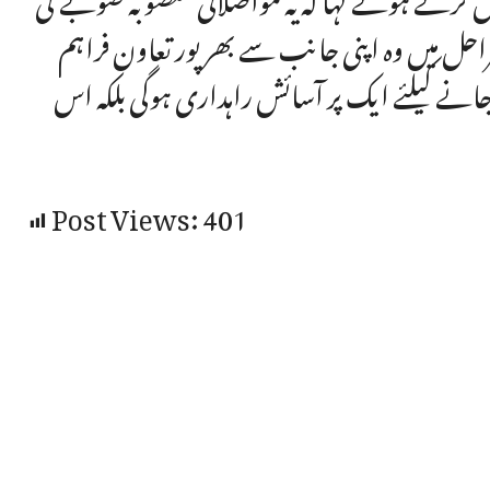
احل میں وہ اپنی جانب سے بھرپور تعاون فراہم
انے کیلئے ایک پر آسائش راہداری ہوگی بلکہ اس
Post Views:
401