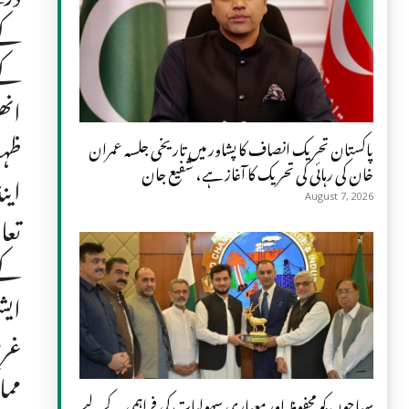
کے 
انھ
ظہو
پاکستان تحریک انصاف کا پشاور میں تاریخی جلسہ عمران
خان کی رہائی کی تحریک کا آغاز ہے، شفیع جان
این
August 7, 2026
تعا
کے 
ایش
غرض
مما
سیاحوں کو محفوظ اور معیاری سہولیات کی فراہمی کے لیے