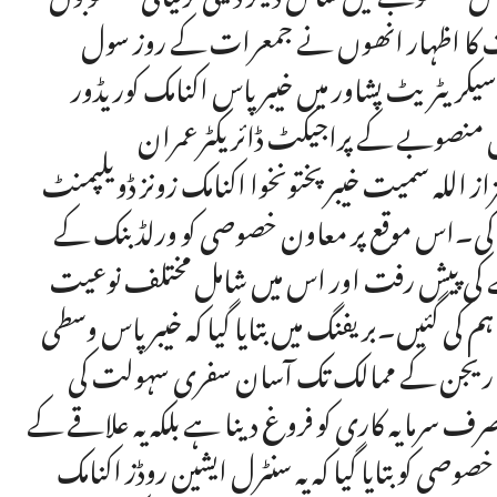
ات کا اظہار انھوں نے جمعرات کے روز سول
یکریٹریٹ پشاور میں خیبر پاس اکنامک کوریڈور (KPEC) کے بڑے مواصلاتی منصوبے کے حوالے سے
 منصوبے کے پراجیکٹ ڈائریکٹرعمران
لہ سمیت خیبر پختونخوا اکنامک زونز ڈویلپمنٹ
ت کی۔اس موقع پر معاون خصوصی کو ورلڈ بنک کے
ے کی پیش رفت اور اس میں شامل مختلف نوعیت
ی گئیں۔بریفنگ میں بتایا گیا کہ خیبر پاس وسطی
ے ریجن کے ممالک تک آسان سفری سہولت کی
 سرمایہ کاری کو فروغ دینا ہے بلکہ یہ علاقے کے
ی کو بتایا گیا کہ یہ سنٹرل ایشین روڈز اکنامک