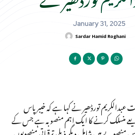
January 31, 2025
Sardar Hamid Roghani
عبدالکریم تورڈھیر نے کہا ہے کہ خیبر پاس
ریعے منسلک کرنے کا ایک اہم منصوبہ ہے جس کے
اس منصوبے میں شامل دیگر ذیلی ترقیاتی منصوبوں