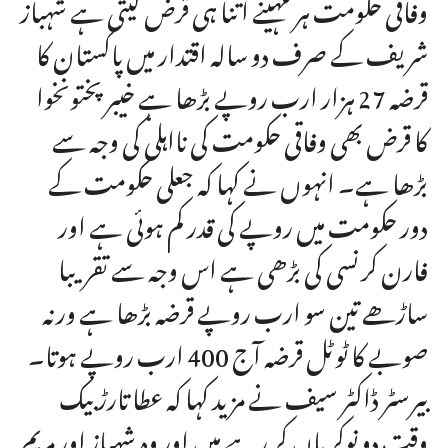
وفاقی حکومت ہر مہینے اتنا ہی قرض لیتی ہے شہباز
شریف کے صرف دو سالہ اقتدار میں پاکستان کا
قرضہ 27 ہزار ارب روپے بڑھا ہے خیبر پختونخوا
کا قرض بھی وفاقی حکومت کی نااہلی کی وجہ سے
بڑھا ہے۔ انہوں نے کہا کہ جعلی حکومت کے
دور حکومت میں روپے کی قدر کم ہوئی ہے اور
فارن کرنسی کی بڑھی ہے اس وجہ سے تقریبا
ساڑھے تین سو ارب روپے قرضہ بڑھا ہے ورنہ
صوبے کا ٹوٹل قرضہ آج 400 ارب روپے ہوتا۔
بیرسٹر ڈاکٹر سیف نے مزید کہا کہ عطا تارڑ بیک
وقت دو نوکریاں کر رہے ہیں اور وہ شہباز اور مریم