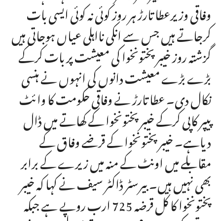
وفاقی وزیرعطا تارڑ ہر روز کوئی نہ کوئی ایسی بات
کرجاتے ہیں جس سے انکی نااہلی عیاں ہوجاتی ہیں
گزشتہ روز خیبر پختونخوا کی معیشت پر بات کرکے
بڑے بڑے معیشت دانوں کی انہوں نے ہنسی
نکال دی۔ عطا تارڑ نے وفاقی حکومت کا وائٹ
پیپر کاپی کرکے خیبر پختونخوا کے کھاتے میں ڈال
دیاہے۔ خیبر پختونخوا کے قرضے وفاق کے
مقابلے میں اونٹ کے منہ میں زیرے کے برابر
بھی نہیں ہیں۔ بیرسٹر ڈاکٹر سیف نے کہا کہ خیبر
پختونخوا کا کل قرضہ 725 ارب روپے ہے جبکہ