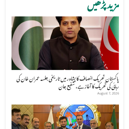
مزید پڑھیں
پاکستان تحریک انصاف کا پشاور میں تاریخی جلسہ عمران خان کی
رہائی کی تحریک کا آغاز ہے، شفیع جان
August 7, 2026