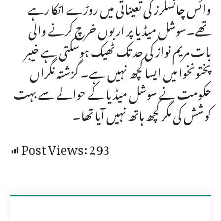
وائس چانسلرز کی تعیناتی میں روڑے اٹکا رہے
تھے۔سوشل میڈیا پر اربوں خرچ کرنے والی
بات مریم نواز کی حد تک ٹھیک ہوسکتی ہے خیبر
پختونخوا میں ایسا کچھ نہیں ہے۔ گزشتہ نگراں
حکومت نے سوشل میڈیا کے حوالے سے بہت
کوشش کی مگر کچھ ہاتھ نہیں آیا تھا۔
Post Views:
293