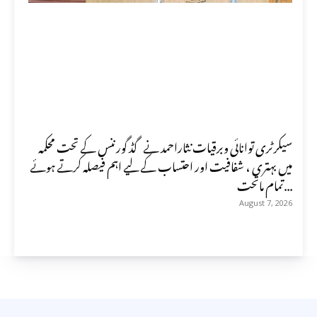
سیکرٹری توانائی وبرقیات نثاراحمد نے گڈ گورننس کے تحت محکمہ
میں بہتری ، شفافیت اور احتساب کے لیے اہم فیصلہ کرتے ہوئے
تمام ماتحت...
August 7, 2026