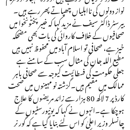
نواز دونوں کی نااہلیاں چھپاتے پھر رہے ہیں۔
بیرسٹر ڈاکٹر سیف نے مزید کہا کہ خیبر پختونخوا میں
صحافیوں کے خلاف کاروائی کی بات بھی مضحکہ
خیز ہے، صحافی تو اسلام آباد میں محفوظ نہیں ہیں
مطیع اللہ جان کی مثال سب کے سامنے ہے
جعلی حکومت کی فسطائیت کیوجہ سے صحافی باہر
ممالک میں مقیم ہیں۔گزشتہ نو مہینوں میں صحت
کارڈ پر 7 لاکھ 80 ہزار سے زائد مریضوں کا علاج
ہوچکا ہے۔انہوں نے کہا کہ یونیورسٹیوں کے
چانسلر وزیر اعلیٰ کو اس لئے بنایا گیاہے کہ گورنر