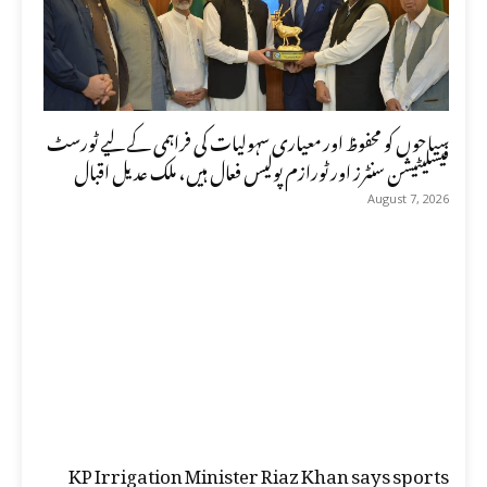
سیاحوں کو محفوظ اور معیاری سہولیات کی فراہمی کے لیے ٹورسٹ
فیسلیٹیشن سنٹرز اور ٹورازم پولیس فعال ہیں، ملک عدیل اقبال
August 7, 2026
KP Irrigation Minister Riaz Khan says sports