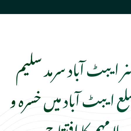
نر ایبٹ آباد سرمد سلیم
لع ایبٹ آباد میں خسرہ و
یلا مہم کا افتتاح