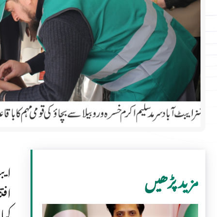
مزید پڑھیں
افت
کیا