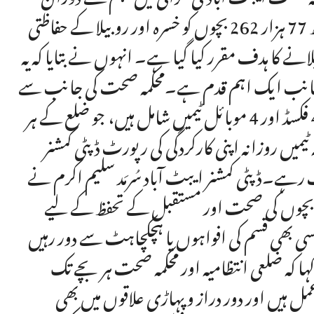
ضلع کی 53 یونین کونسلز میں 6 ماہ سے 5 سال تک کے 1 لاکھ 77 ہزار 262 بچوں کو خسرہ اور روبیلا کے حفاظتی
و پولیو کے قطرے پلانے کا ہدف مقرر کیا گیا ہے۔ انہوں نے بتایا کہ یہ
جانب ایک اہم قدم ہے۔محکمہ صحت کی جانب سے
202 ٹیمیں تشکیل دی گئی ہیں جن میں 153 آؤٹ ریچ، 45 فکسڈ اور 4 موبائل ٹیمیں شامل ہیں، جو ضلع کے ہر
ٹیمیں روزانہ اپنی کارکردگی کی رپورٹ ڈپٹی کمشنر
اف رہے۔ڈپٹی کمشنر ایبٹ آباد سُرمَد سلیم اکرم نے
ہ مہم بچوں کی صحت اور مستقبل کے تحفظ کے لیے
 بھی قسم کی افواہوں یا ہچکچاہٹ سے دور رہیں
ہا کہ ضلعی انتظامیہ اور محکمہ صحت ہر بچے تک
مل ہیں اور دور دراز و پہاڑی علاقوں میں بھی