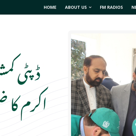
HOME
ABOUT US
FM RADIOS
N
ڈپٹی کمش
اکرم کا ض
روب