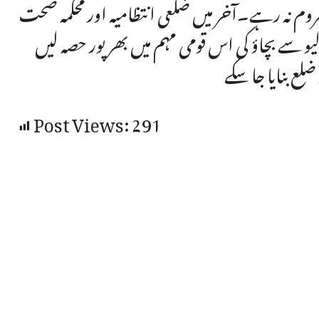
محروم نہ رہے۔آخر میں ضلعی انتظامیہ اور محکمہ صحت
لیو سے بچاؤ کی اس قومی مہم میں بھرپور حصہ لیں
لع بنایا جا سکے
Post Views:
291