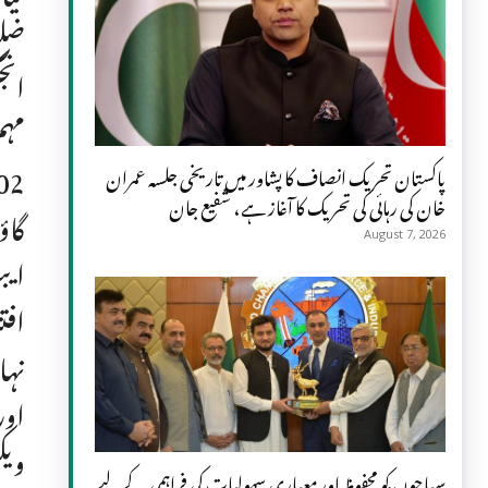
مہم
پاکستان تحریک انصاف کا پشاور میں تاریخی جلسہ عمران
خان کی رہائی کی تحریک کا آغاز ہے، شفیع جان
گاؤ
August 7, 2026
ایب
افت
نہا
اور
ویک
سیاحوں کو محفوظ اور معیاری سہولیات کی فراہمی کے لیے