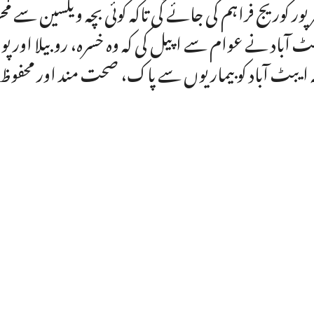
پور کوریج فراہم کی جائے گی تاکہ کوئی بچہ ویکسین سے 
ٹ آباد نے عوام سے اپیل کی کہ وہ خسرہ، روبیلا اور پو
ہ ایبٹ آباد کو بیماریوں سے پاک، صحت مند اور محفوظ ض