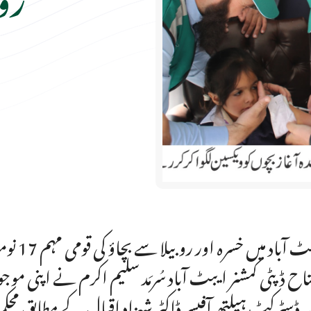
تاح ڈپٹی کمشنر ایبٹ آباد سُرمَد سلیم اکرم نے اپنی موج
۔ڈسٹرکٹ ہیلتھ آفیسر ڈاکٹر شہزاد اقبال کے مطابق محک