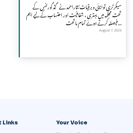
سیکرٹری توانائی وبرقیات نثاراحمد نے گڈ گورننس کے
تحت محکمہ میں بہتری ، شفافیت اور احتساب کے لیے اہم
فیصلہ کرتے ہوئے تمام ماتحت...
August 7, 2026
 Links
Your Voice