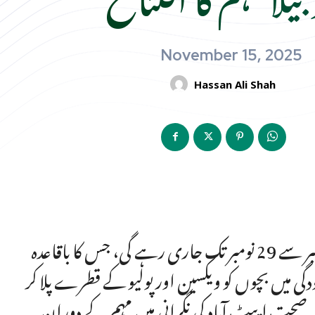
November 15, 2025
Hassan Ali Shah
ایبٹ آباد میں خسرہ اور روبیلا سے بچاؤ کی قومی مہم 17 نومبر سے 29 نومبر تک جاری رہے گی، جس کا باقاعدہ
ودگی میں بچوں کو ویکسین اور پولیو کے قطرے پلا کر
مہ صحت ایبٹ آباد کی نگرانی میں مہم کے دوران