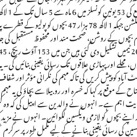
انجکشن جبکہ 1 لاکھ 78 ہزار 47 بچوں ک
 بچوں کے روشن، صحت مند اور محفوظ مستقبل کی 
ں، محلے اور پہاڑی علاقوں تک رسائی یقینی بنائیں گی۔ یہ 
ٹ آباد کو پیش کریں گی تاکہ مہم کی نگرانی مؤثر اور شف
تاح کے موقع پر کہا کہ خسرہ اور روبیلا سے بچاؤ کی ی
یت اہم ہے۔ انہوں نے والدین سے اپیل کی کہ وہ کسی
 اپنے بچوں کو لازمی ویکسین لگوائیں۔ انہوں نے مزید ک
سین کی رسائی یقینی بنانے کے لیے مکمل طور پر سرگرم ع