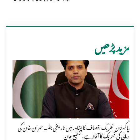
مزید پڑھیں
پاکستان تحریک انصاف کا پشاور میں تاریخی جلسہ عمران خان کی
رہائی کی تحریک کا آغاز ہے، شفیع جان