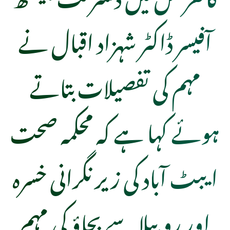
آفیسر ڈاکٹر شہزاد اقبال نے
مہم کی تفصیلات بتاتے
ہوئے کہا ہے کہ محکمہ صحت
ایبٹ آباد کی زیر نگرانی خسرہ
اور روبیلا سے بچاؤ کی مہم