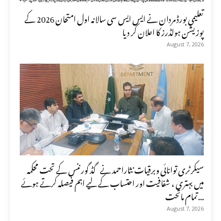
تعلیمی بورڈ مردان نے ایس ایس سی سالانہ اول امتحان 2026 کے
پوزیشن ہولڈرز کا اعلان کر دیا
August 7, 2026
سیکرٹری توانائی وبرقیات نثاراحمد نے گڈ گورننس کے تحت محکمہ
میں بہتری ، شفافیت اور احتساب کے لیے اہم فیصلہ کرتے ہوئے
تمام ماتحت...
August 7, 2026