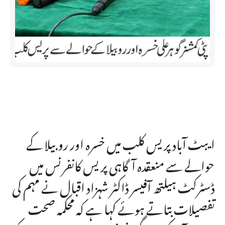
ایبٹ آباد پریس کلب میں خسرہ اور روبیلا کے
حوالے سے منعقدہ آگاہی پریس کانفرنس میں
ڈسٹرکٹ ہیلتھ آفیسر ڈاکٹر شہزاد اقبال نے مہم کی
تفصیلات بتاتے ہوئے کہا ہے کہ محکمہ صحت