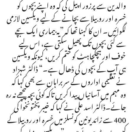
والدین سے پرزور اپیل کی کہ وہ اپنے بچوں کو
خسرہ اور روبیلا سے بچانے کے لیے ویکسین لازمی
لگوائیں۔ ان کا کہنا تھا کہ ”یہ بیماری ایک بچے
سے کئی بچوں تک پھیل سکتی ہے، اس لیے
خوف اور ہچکچاہٹ کو ختم کریں، کیونکہ ویکسین
ہی آپ کے بچوں کی ڈھال ہے۔“ ڈاکٹر شہزاد
نے تعلیمی اداروں کے سربراہان سے بھی کہا کہ
وہ مہم میں آسانیاں پیدا کریں تاکہ کوئی بچہ پیچھے نہ رہ
جائے۔ڈاکٹر اسد علی نے کہا کہ خیبر پختونخوا کی
400 سے زائد یونین کونسلز میں خسرہ اور روبیلا کے
کیسز رپورٹ ہوئے ہیں۔ ”یہ ویکسین دنیا کے