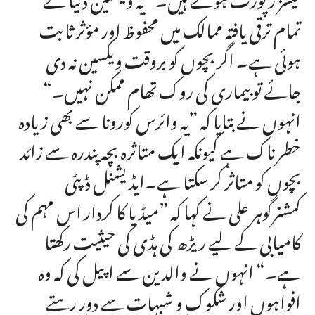
تمام ترقی یافتہ ممالک میں محفوظ اور مؤثر ثابت
ہوئی ہے۔ اگر بچوں کو بروقت ویکسین نہ دی
جائے تو بیماری کی روک تھام ممکن نہیں۔“
انہوں نے بتایا کہ ”یہ وائرس کورونا سے بھی زیادہ
خطرناک ہے کیونکہ ایک متاثرہ بچہ پندرہ سے زائد
بچوں کو متاثر کر سکتا ہے۔ایڈیشنل ڈپٹی
کمشنرگوہر علی نے کہا کہ ”میڈیا کا کردار اس مہم کی
کامیابی کے لیے ریڑھ کی ہڈی کی حیثیت رکھتا
ہے۔“ انہوں نے والدین سے اپیل کی کہ وہ
افواہوں اور شکوک و شبہات سے دور رہتے