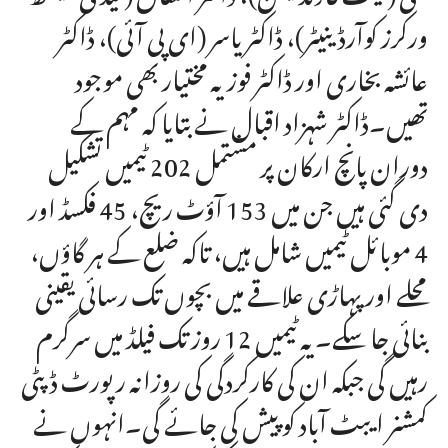
ورکرز کوآرڈینیٹر)، ڈاکٹر یاسر (ای پی آئی)، ڈاکٹر
عائشہ بخاری اور ڈاکٹر فوزیہ مختیار بھی موجود
تھیں۔ڈاکٹر شہزاد اقبال نے بتایا کہ مہم کے
دوران پانچ ارکان پر مشتمل 202 ٹیمیں تشکیل
دی گئی ہیں جن میں 153 آؤٹ ریچ، 45 فکسڈ اور
4 موبائل ٹیمیں شامل ہیں، تاکہ ضلع کے ہر گاؤں،
محلے اور پہاڑی علاقے میں بچوں تک رسائی یقینی
بنائی جا سکے۔ یہ ٹیمیں 12 روز تک فیلڈ میں سرگرم
رہیں گی جبکہ ان کی کارکردگی کی روزانہ رپورٹ ڈپٹی
کمشنر ایبٹ آباد کو پیش کی جائے گی۔انہوں نے