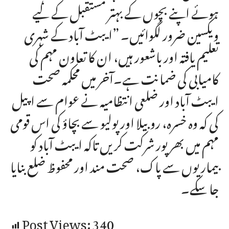
ہوئے اپنے بچوں کے بہتر مستقبل کے لیے
ویکسین ضرور لگوائیں۔ ”ایبٹ آباد کے شہری
تعلیم یافتہ اور باشعور ہیں، ان کا تعاون مہم کی
کامیابی کی ضمانت ہے۔آخر میں محکمہ صحت
ایبٹ آباد اور ضلعی انتظامیہ نے عوام سے اپیل
کی کہ وہ خسرہ، روبیلا اور پولیو سے بچاؤ کی اس قومی
مہم میں بھرپور شرکت کریں تاکہ ایبٹ آباد کو
بیماریوں سے پاک، صحت مند اور محفوظ ضلع بنایا
جا سکے۔
Post Views:
340