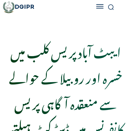
DGIPR
ایبٹ آباد پریس کلب میں
خسرہ اور روبیلا کے حوالے
سے منعقدہ آگاہی پریس
کانفرنس میں ڈسٹرکٹ ہیلتھ