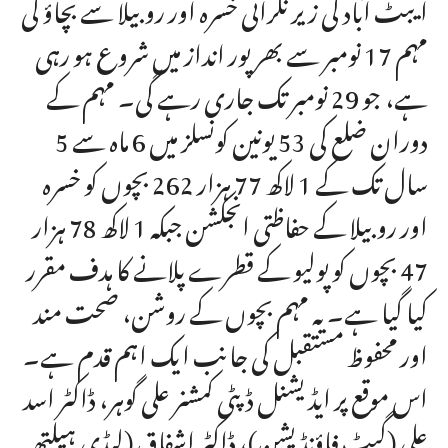
ایبٹ آباد کی زیر نگرانی خسرہ اور روبیلا سے بچاؤ کی
مہم 17 نومبر سے بھرپور انداز میں شروع ہو رہی
ہے، جو 29 نومبر تک جاری رہے گی۔ مہم کے
دوران ضلع کی 53 یونین کونسلز میں 6 ماہ سے 5
سال تک کے 1 لاکھ 77 ہزار 262 بچوں کو خسرہ
اور روبیلا کے حفاظتی انجکشن جبکہ 1 لاکھ 78 ہزار
47 بچوں کو پولیو کے قطرے پلانے کا ہدف مقرر
کیا گیا ہے۔ یہ مہم بچوں کے روشن، صحت مند
اور محفوظ مستقبل کی جانب ایک اہم قدم ہے۔
اس موقع پر ایڈیشنل ڈپٹی کمشنر علی گوہر، ڈاکٹر اسد
علی (گیٹ فاؤنڈیشن)، ڈاکٹر اشفاق (لیڈی ہیلتھ