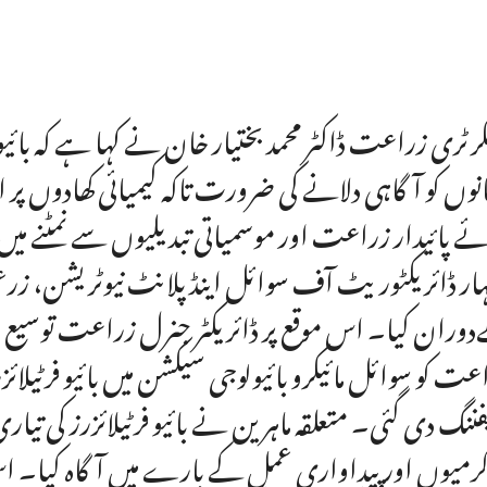
رٹری زراعت ڈاکٹر محمد بختیار خان نے کہا ہے کہ بائی
نوں کو آگاہی دلانے کی ضرورت تاکہ کیمیائی کھادوں پر ان 
ے پائیدار زراعت اور موسمیاتی تبدیلیوں سے نمٹنے می
ار ڈائریکٹوریٹ آف سوائل اینڈ پلانٹ نیوٹریشن، زرع
وران کیا۔ اس موقع پر ڈائریکٹر جنرل زراعت توسیع ڈا
عت کو سوائل مائیکرو بائیولوجی سیکشن میں بائیو فرٹیلا
فننگ دی گئی۔ متعلقہ ماہرین نے بائیو فرٹیلائزرز کی ت
رمیوں اور پیداواری عمل کے بارے میں آگاہ کیا۔ اس مو