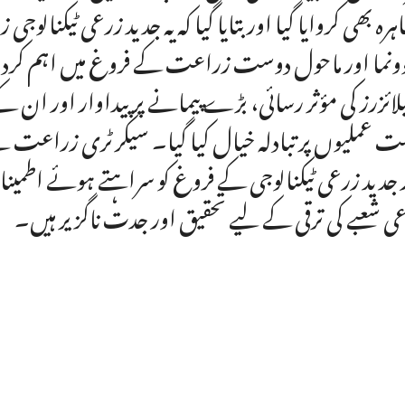
ہرہ بھی کروایا گیا اور بتایا گیا کہ یہ جدید زرعی ٹیکنال
ونما اور ماحول دوست زراعت کے فروغ میں اہم کردار 
یلائزرز کی مؤثر رسائی، بڑے پیمانے پر پیداوار اور 
ت عملیوں پر تبادلہ خیال کیا گیا۔ سیکرٹری زراعت 
 جدید زرعی ٹیکنالوجی کے فروغ کو سراہتے ہوئے اطمینا
ی شعبے کی ترقی کے لیے تحقیق اور جدت ناگزیر ہیں۔