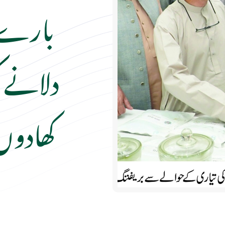
بارے م
دلانے ک
کھادوں 