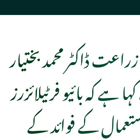
راعت ڈاکٹر محمد بختیار
ا ہے کہ بائیو فرٹیلائزرز
تعمال کے فوائد کے