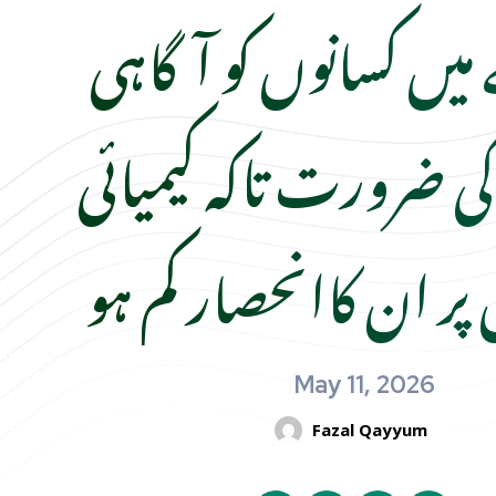
یں کسانوں کو آگاہی
ی ضرورت تاکہ کیمیائی
پر ان کاانحصار کم ہو
May 11, 2026
Fazal Qayyum