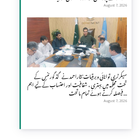
August 7, 2026
سیکرٹری توانائی وبرقیات نثاراحمد نے گڈ گورننس کے
تحت محکمہ میں بہتری ، شفافیت اور احتساب کے لیے اہم
فیصلہ کرتے ہوئے تمام ماتحت...
August 7, 2026