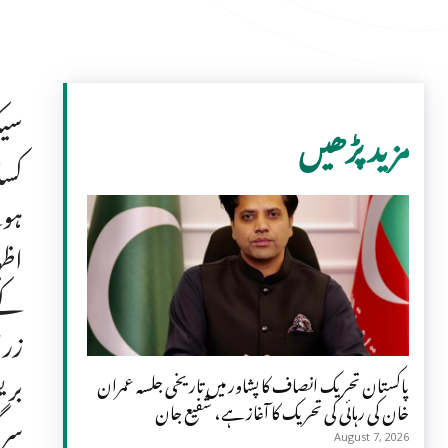
سیک
مزید پڑھیں
کسا
ہوئ
اظہ
کےد
زرا
بری
پاکستان تحریک انصاف کا پشاور میں تاریخی جلسہ عمران
خان کی رہائی کی تحریک کا آغاز ہے، شفیع جان
سرگ
August 7, 2026