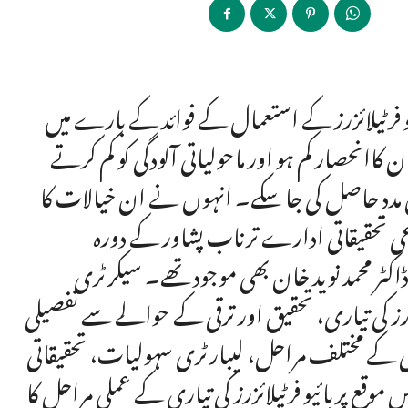
و فرٹیلائزرز کے استعمال کے فوائد کے بارے میں
کاانحصار کم ہو اور ماحولیاتی آلودگی کو کم کرتے
ں مدد حاصل کی جا سکے۔ انہوں نے ان خیالات کا
ی تحقیقاتی ادارے ترناب پشاور کے دورہ
کٹر محمد نوید خان بھی موجود تھے۔ سیکرٹری
ئزرز کی تیاری، تحقیق اور ترقی کے حوالے سے تفصیلی
یاری کے مختلف مراحل، لیبارٹری سہولیات، تحقیقاتی
قع پربائیو فرٹیلائزرز کی تیاری کے عملی مراحل کا