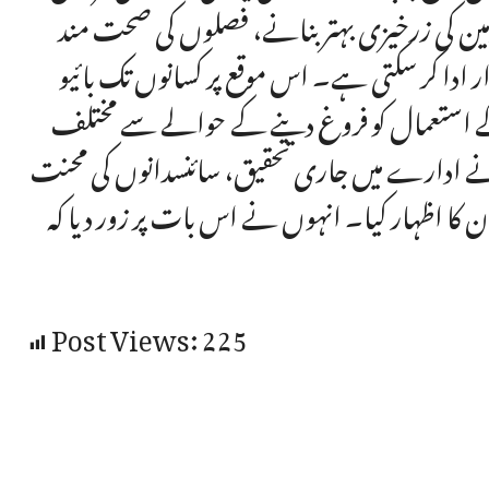
وجی زمین کی زرخیزی بہتر بنانے، فصلوں کی صحت مند
ادا کر سکتی ہے۔ اس موقع پر کسانوں تک بائیو
ان کے استعمال کو فروغ دینے کے حوالے سے مختلف
نے ادارے میں جاری تحقیق، سائنسدانوں کی محنت
ن کا اظہار کیا۔ انہوں نے اس بات پر زور دیا کہ
Post Views:
225