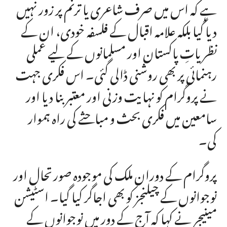
ہے کہ اس میں صرف شاعری یا ترنم پر زور نہیں
دیا گیا بلکہ علامہ اقبال کے فلسفہ خودی، ان کے
نظریاتِ پاکستان اور مسلمانوں کے لیے عملی
رہنمائی پر بھی روشنی ڈالی گئی۔ اس فکری جہت
نے پروگرام کو نہایت وزنی اور معتبر بنا دیا اور
سامعین میں فکری بحث و مباحثے کی راہ ہموار
کی۔
پروگرام کے دوران ملک کی موجودہ صورتحال اور
نوجوانوں کے چیلنجز کو بھی اجاگر کیا گیا۔ اسٹیشن
مینیجر نے کہا کہ آج کے دور میں نوجوانوں کے