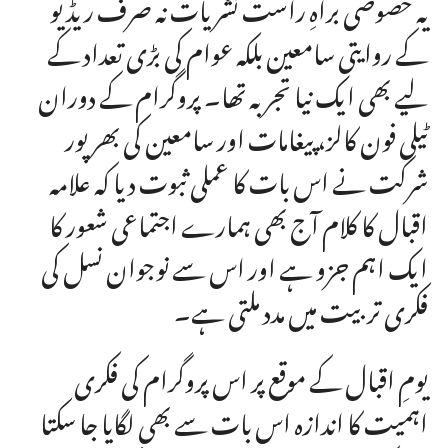
یہ خصوصی براہِ راست نشریات نہ صرف ریڈیو
کے روایتی سامعین بلکہ عوام کی بڑی تعداد کے
لیے بھی ایک نیا تجربہ تھا۔ پروگرام کے دوران
ٹیلی فون کالز، پیغامات اور سامعین کی بھرپور
شرکت نے اس بات کا عملی ثبوت دیا کہ علامہ
اقبال کا کلام آج بھی ہمارے اجتماعی شعور کا
ایک اہم جزو ہے اور اس سے نوجوان نسل کی
فکری تربیت میں مدد ملتی ہے۔
یومِ اقبال کے موقع پر اس پروگرام کی فکری
اہمیت کا اندازہ اس بات سے بھی لگایا جا سکتا