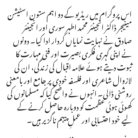
اس پروگرام میں ریڈیو کے دو اہم ستون اسٹیشن
مینیجر ڈاکٹر انجینئر محمد اطہر سوری اور انجینئر
صادق نے نہایت نمایاں کردار ادا کیا۔ دونوں
نے اپنی گہری فکری بصیرت اور فنی مہارت کا
ثبوت دیتے ہوئے علامہ اقبال کی زندگی، ان کی
لازوال شاعری اور فلسفہ خودی پر جامع اور بامعنی
روشنی ڈالی۔ انہوں نے واضح کیا کہ مسلمانوں کی
کھوئی ہوئی عظمت کو دوبارہ حاصل کرنے کے
لیے خود احتسابی اور عملِ پیہم ناگزیر ہیں۔