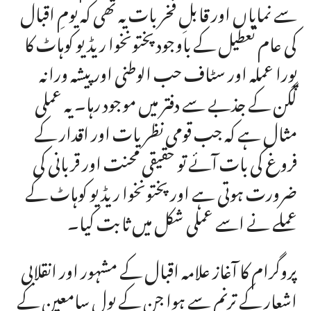
سے نمایاں اور قابلِ فخر بات یہ تھی کہ یومِ اقبال
کی عام تعطیل کے باوجود پختونخوا ریڈیو کوہاٹ کا
پورا عملہ اور سٹاف حب الوطنی اور پیشہ ورانہ
لگن کے جذبے سے دفتر میں موجود رہا۔ یہ عملی
مثال ہے کہ جب قومی نظریات اور اقدار کے
فروغ کی بات آئے تو حقیقی محنت اور قربانی کی
ضرورت ہوتی ہے اور پختونخوا ریڈیو کوہاٹ کے
عملے نے اسے عملی شکل میں ثابت کیا۔
پروگرام کا آغاز علامہ اقبال کے مشہور اور انقلابی
اشعار کے ترنم سے ہوا جن کے بول سامعین کے