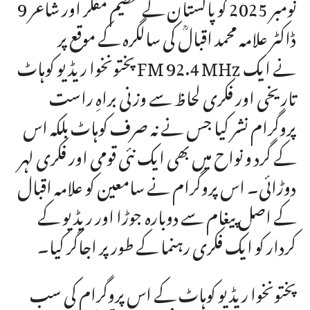
9 نومبر 2025 کو پاکستان کے عظیم مفکر اور شاعر
ڈاکٹر علامہ محمد اقبالؒ کی سالگرہ کے موقع پر
پختونخوا ریڈیو کوہاٹ FM 92.4 MHz نے ایک
تاریخی اور فکری لحاظ سے وزنی براہِ راست
پروگرام نشر کیا جس نے نہ صرف کوہاٹ بلکہ اس
کے گرد و نواح میں بھی ایک نئی قومی اور فکری لہر
دوڑائی۔ اس پروگرام نے سامعین کو علامہ اقبال
کے اصل پیغام سے دوبارہ جوڑا اور ریڈیو کے
کردار کو ایک فکری رہنما کے طور پر اجاگر کیا۔
پختونخوا ریڈیو کوہاٹ کے اس پروگرام کی سب