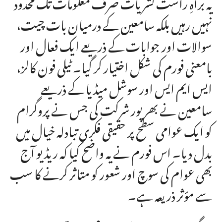
یہ براہِ راست نشریات صرف معلومات تک محدود
نہیں رہیں بلکہ سامعین کے درمیان بات چیت،
سوالات اور جوابات کے ذریعے ایک فعال اور
بامعنی فورم کی شکل اختیار کر گیا۔ ٹیلی فون کالز،
ایس ایم ایس اور سوشل میڈیا کے ذریعے
سامعین نے بھرپور شرکت کی جس نے پروگرام
کو ایک عوامی سطح پر حقیقی فکری تبادلہ خیال میں
بدل دیا۔ اس فورم نے یہ واضح کیا کہ ریڈیو آج
بھی عوام کی سوچ اور شعور کو متاثر کرنے کا سب
سے مؤثر ذریعہ ہے۔