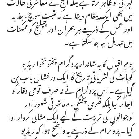
گہرائی کو ظاہر کرتا ہے بلکہ آج کے معاشرتی حالات
میں بھی ایک پیغام دیتا ہے کہ مثبت سوچ، جذبہ
اور عمل کے ذریعے ہر بحران اور چیلنج کو ممکنات
میں تبدیل کیا جا سکتا ہے۔
یومِ اقبال کا یہ شاندار پروگرام پختونخوا ریڈیو
کوہاٹ کی نشریاتی تاریخ کا ایک درخشاں باب بن
گیا ہے۔ اس پروگرام نے نہ صرف قومی وقار کو
اجاگر کیا بلکہ فکری پختگی، معاشرتی شعور اور
نوجوانوں کی تربیت کے لیے ایک مثالی کردار ادا
کیا۔ پروگرام کے ذریعے یہ واضح ہوا کہ ریڈیو