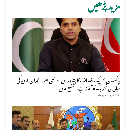
مزید پڑھیں
پاکستان تحریک انصاف کا پشاور میں تاریخی جلسہ عمران خان کی
رہائی کی تحریک کا آغاز ہے، شفیع جان
August 7, 2026