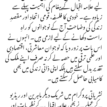
لیے علامہ اقبال کے پیغام کی اہمیت پہلے سے
زیادہ ہے۔ خودی کا فلسفہ، قومی اتحاد اور مقصدِ
زندگی کی وضاحت آج کے نوجوانوں کو راہِ
راست دکھانے کے لیے لازمی ہیں۔ انہوں نے
اس بات پر زور دیا کہ نوجوان معاشرتی، اقتصادی
اور علمی ترقی میں حصہ لے کر نہ صرف اپنے ملک کی
تقدیر بدل سکتے ہیں بلکہ اپنی ذاتی زندگی میں بھی
کامیابی حاصل کر سکتے ہیں۔
نشریاتی پروگرام میں شریک دیگر ماہرین اور ریڈیو
کے عملے نے بھی علامہ اقبال کے نظریات اور