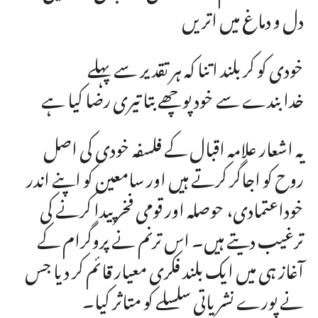
دل و دماغ میں اتریں
خودی کو کر بلند اتنا کہ ہر تقدیر سے پہلے
خدا بندے سے خود پوچھے بتا تیری رضا کیا ہے
یہ اشعار علامہ اقبال کے فلسفہ خودی کی اصل
روح کو اجاگر کرتے ہیں اور سامعین کو اپنے اندر
خوداعتمادی، حوصلہ اور قومی فخر پیدا کرنے کی
ترغیب دیتے ہیں۔ اس ترنم نے پروگرام کے
آغاز ہی میں ایک بلند فکری معیار قائم کر دیا جس
نے پورے نشریاتی سلسلے کو متاثر کیا۔