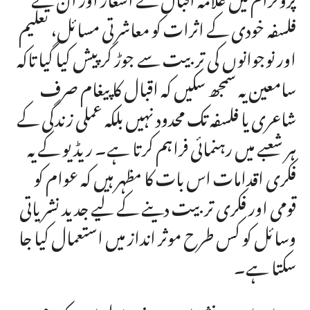
فلسفہ خودی کے اثرات کو معاشرتی مسائل، تعلیم
اور نوجوانوں کی تربیت سے جوڑ کر پیش کیا گیا تاکہ
سامعین یہ سمجھ سکیں کہ اقبال کا پیغام صرف
شاعری یا فلسفہ تک محدود نہیں بلکہ عملی زندگی کے
ہر شعبے میں رہنمائی فراہم کرتا ہے۔ ریڈیو کے یہ
فکری اقدامات اس بات کا مظہر ہیں کہ عوام کو
قومی اور فکری تربیت دینے کے لیے جدید نشریاتی
وسائل کو کس طرح موثر انداز میں استعمال کیا جا
سکتا ہے۔