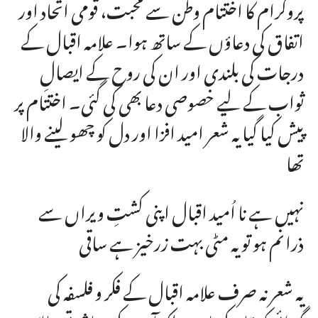
پروگرام کا اختتام وطن سے محبت، قومی اتحاد اور
اتفاق کی دعاؤں کے ساتھ ہوا۔ علامہ اقبال کے
درجات کی بلندی اور ان کی روح کے ایصالِ
ثواب کے لیے خصوصی دعا بھی کی گئی۔ اختتام پر
پیش کیا گیا یہ شعر امید افزا اور دل کو چھو لینے والا
تھا
نہیں ہے نا اُمید اقبال اپنی کشتِ ویراں سے
ذرا نم ہو تو یہ مٹی بہت زرخیز ہے ساقی
یہ شعر نہ صرف علامہ اقبال کے فکر و فلسفہ کی