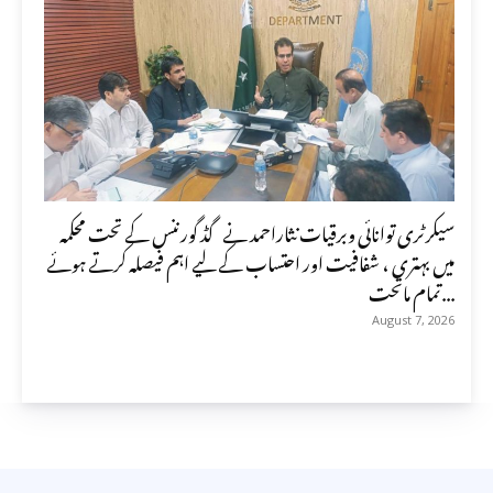
سیکرٹری توانائی وبرقیات نثاراحمد نے گڈ گورننس کے تحت محکمہ
میں بہتری ، شفافیت اور احتساب کے لیے اہم فیصلہ کرتے ہوئے
تمام ماتحت...
August 7, 2026