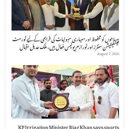
سیاحوں کو محفوظ اور معیاری سہولیات کی فراہمی کے لیے ٹورسٹ
فیسلیٹیشن سنٹرز اور ٹورازم پولیس فعال ہیں، ملک عدیل اقبال
August 7, 2026
KP Irrigation Minister Riaz Khan says sports