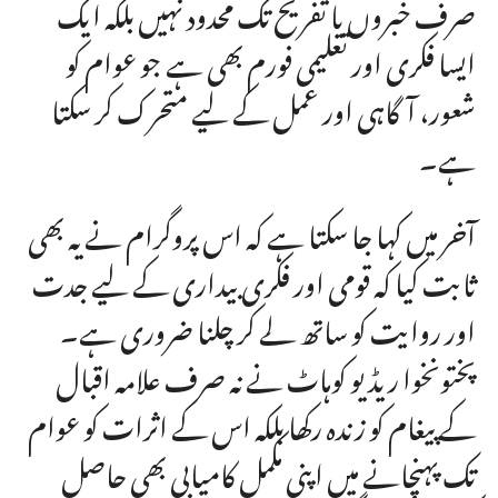
صرف خبروں یا تفریح تک محدود نہیں بلکہ ایک
ایسا فکری اور تعلیمی فورم بھی ہے جو عوام کو
شعور، آگاہی اور عمل کے لیے متحرک کر سکتا
ہے۔
آخر میں کہا جا سکتا ہے کہ اس پروگرام نے یہ بھی
ثابت کیا کہ قومی اور فکری بیداری کے لیے جدت
اور روایت کو ساتھ لے کر چلنا ضروری ہے۔
پختونخوا ریڈیو کوہاٹ نے نہ صرف علامہ اقبال
کے پیغام کو زندہ رکھا بلکہ اس کے اثرات کو عوام
تک پہنچانے میں اپنی مکمل کامیابی بھی حاصل