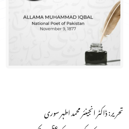
تحریر: ڈاکٹر انجینئر محمد اطہر سوری