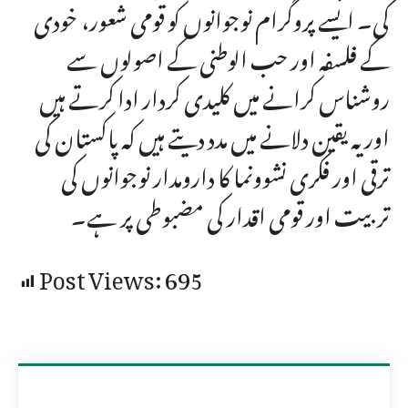
کی۔ ایسے پروگرام نوجوانوں کو قومی شعور، خودی
کے فلسفہ اور حب الوطنی کے اصولوں سے
روشناس کرانے میں کلیدی کردار ادا کرتے ہیں
اور یہ یقین دلانے میں مدد دیتے ہیں کہ پاکستان کی
ترقی اور فکری نشوونما کا دارومدار نوجوانوں کی
تربیت اور قومی اقدار کی مضبوطی پر ہے۔
Post Views:
695