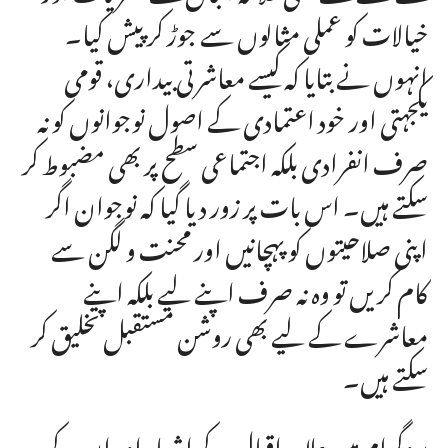
خیالات کو عملی مثالوں سے جوڑ کر پیش کیا۔
انہوں نے بتایا کہ کیسے معاشرتی بیداری، قومی
یکجہتی اور خود اعتمادی کے اصول نوجوانوں کو نہ
صرف انفرادی بلکہ اجتماعی سطح پر بھی مضبوط کر
سکتے ہیں۔ اس بات پر زور دیا گیا کہ نوجوان اگر
اپنی صلاحیتوں کو پہچانیں اور محنت و لگن سے
کام کریں تو وہ نہ صرف اپنے لیے بلکہ اپنے
معاشرے کے لیے بھی روشن مستقبل تخلیق کر
سکتے ہیں۔
پروگرام میں علامہ اقبال کے اشعار اور ان کے