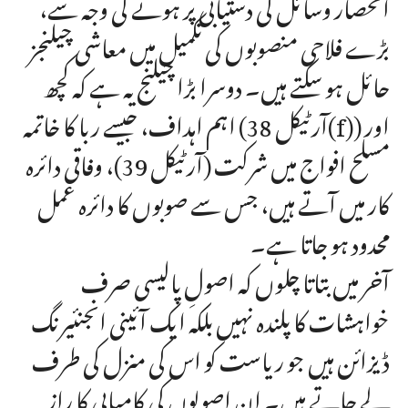
انحصار وسائل کی دستیابی پر ہونے کی وجہ سے،
بڑے فلاحی منصوبوں کی تکمیل میں معاشی چیلنجز
حائل ہو سکتے ہیں۔ دوسرا بڑا چیلنج یہ ہے کہ کچھ
اہم اہداف، جیسے ربا کا خاتمہ (آرٹیکل 38(f)) اور
مسلح افواج میں شرکت (آرٹیکل 39)، وفاقی دائرہ
کار میں آتے ہیں، جس سے صوبوں کا دائرہ عمل
محدود ہو جاتا ہے۔
آخر میں بتاتا چلوں کہ اصولِ پالیسی صرف
خواہشات کا پلندہ نہیں بلکہ ایک آئینی انجنئیرنگ
ڈیزائن ہیں جو ریاست کو اس کی منزل کی طرف
لے جاتے ہیں۔ ان اصولوں کی کامیابی کا راز