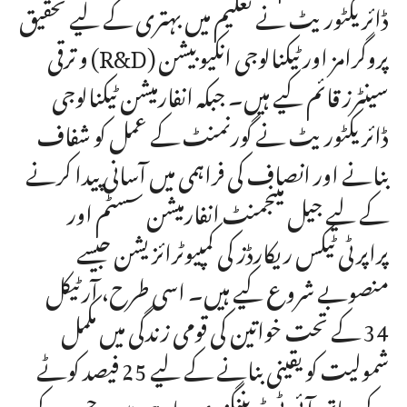
ڈائریکٹوریٹ نے تعلیم میں بہتری کے لیے تحقیق
و ترقی (R&D) پروگرامز اور ٹیکنالوجی انکیوبیشن
سینٹرز قائم کیے ہیں۔ جبکہ انفارمیشن ٹیکنالوجی
ڈائریکٹوریٹ نے گورنمنٹ کے عمل کو شفاف
بنانے اور انصاف کی فراہمی میں آسانی پیدا کرنے
کے لیے جیل مینجمنٹ انفارمیشن سسٹم اور
پراپرٹی ٹیکس ریکارڈز کی کمپیوٹرائزیشن جیسے
منصوبے شروع کیے ہیں۔ اسی طرح، آرٹیکل
34 کے تحت خواتین کی قومی زندگی میں مکمل
شمولیت کو یقینی بنانے کے لیے 25 فیصد کوٹے
کے ساتھ آئی ٹی ٹریننگز دی جا رہی ہیں، جس کے