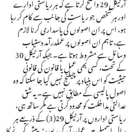
آرٹیکل 29 واضح کرتا ہے کہ ہر ریاستی ادارے
اور ہر شخص جو ریاست کی جانب سے کام کر رہا
ہو، اس پر ان اصولوں کی پاسداری کرنا لازم
ہے، تاہم ان اصولوں پر عملدرآمد دستیاب
وسائل سے مشروط ہوتا ہے۔ جبکہ آرٹیکل 30
کے تحت، کسی بھی عمل یا قانون کی قانونی
حیثیت کو اس بنیاد پر چیلنج نہیں کیا جا سکتا کہ وہ
اصولِ پالیسی کے مطابق نہیں ہے۔ یہ شق
عدالتی مداخلت کو محدود کرتی ہے مگر ساتھ ہی،
ریاستی اداروں پر آرٹیکل 29(3) کے ذریعے ہر
سال اسمبلی میں عملدرآمد کی رپورٹ پیش کرنے کا