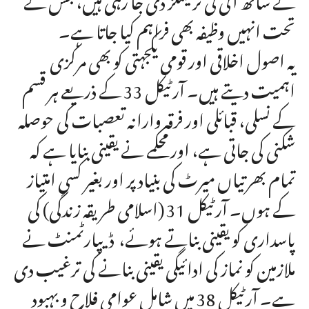
تحت انہیں وظیفہ بھی فراہم کیا جاتا ہے۔
یہ اصول اخلاقی اور قومی یکجہتی کو بھی مرکزی
اہمیت دیتے ہیں۔ آرٹیکل 33 کے ذریعے ہر قسم
کے نسلی، قبائلی اور فرقہ وارانہ تعصبات کی حوصلہ
شکنی کی جاتی ہے، اور محکمے نے یقینی بنایا ہے کہ
تمام بھرتیاں میرٹ کی بنیاد پر اور بغیر کسی امتیاز
کے ہوں۔ آرٹیکل 31 (اسلامی طریقہ زندگی) کی
پاسداری کو یقینی بناتے ہوئے، ڈیپارٹمنٹ نے
ملازمین کو نماز کی ادائیگی یقینی بنانے کی ترغیب دی
ہے۔ آرٹیکل 38 میں شامل عوامی فلاح و بہبود