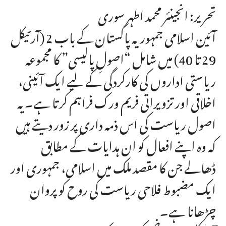
تحریر: انجینئر محمد اطہر سوری
آئین اسلامی جمہوریہ پاکستان کے باب 2 (آرٹیکل
29 تا 40) میں شامل “اصولِ پالیسی” کا مجموعہ
ریاستی اداروں کی کارکردگی کے لیے ایک آئینی،
اخلاقی اور تزویراتی فریم ورک فراہم کرتا ہے۔ یہ
اصول ریاست کی اس ذمہ داری پر زور دیتے ہیں
کہ وہ اپنے افعال کو ان ہدایات کے مطابق
ڈھالے جن کا مقصد ملک میں اسلامی، جمہوری اور
ایک مضبوط فلاحی ریاست کی روح کو پروان
چڑھانا ہے۔