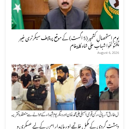
یومِ استحصالِ کشمیر (5 اگست) کے موقع پرچیف سیکرٹری خیبر
پختونخوا شہاب علی شاہ کا پیغام
August 6, 2026
دہشت گردی کے مکمل خاتمے اور پائیدار امن کے لیے عسکری و