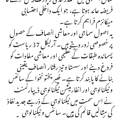
فریضہ عائد ہوتا ہے، جو ایک داخلی احتسابی
میکانزم فراہم کرتا ہے۔
یہ اصول سماجی اور معاشی انصاف کے حصول
پر خصوصی زور دیتے ہیں۔ آرٹیکل 37 ریاست کو
پسماندہ طبقات کے تعلیمی اور معاشی مفادات کو
فروغ دینے اور سستا و تیز رفتار انصاف یقینی
بنانے کا پابند کرتا ہے۔ خیبر پختونخوا کے سائنس
و ٹیکنالوجی اور انفارمیشن ٹیکنالوجی ڈیپارٹمنٹ
نے اس سمت میں ٹیکنالوجی کے ذریعے جدید نفاذ
کی مثالیں قائم کی ہیں۔ سائنس و ٹیکنالوجی