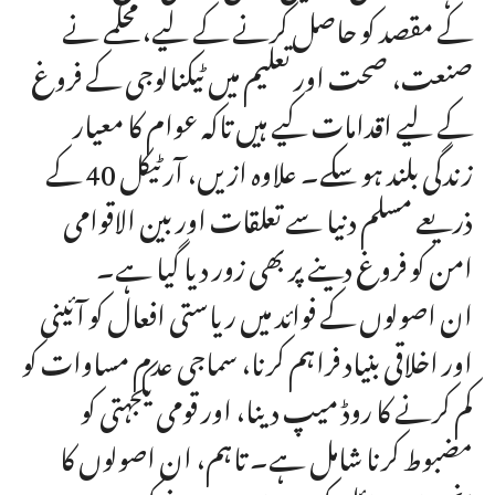
کے مقصد کو حاصل کرنے کے لیے، محکمے نے
صنعت، صحت اور تعلیم میں ٹیکنالوجی کے فروغ
کے لیے اقدامات کیے ہیں تاکہ عوام کا معیار
زندگی بلند ہو سکے۔ علاوہ ازیں، آرٹیکل 40 کے
ذریعے مسلم دنیا سے تعلقات اور بین الاقوامی
امن کو فروغ دینے پر بھی زور دیا گیا ہے۔
ان اصولوں کے فوائد میں ریاستی افعال کو آئینی
اور اخلاقی بنیاد فراہم کرنا، سماجی عدم مساوات کو
کم کرنے کا روڈ میپ دینا، اور قومی یکجہتی کو
مضبوط کرنا شامل ہے۔ تاہم، ان اصولوں کا