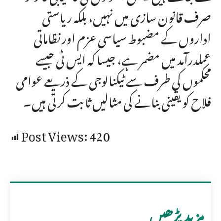
صرف قانون سازی میں نہیں، بلکہ ریاستی
اداروں کے مضبوط سیاسی عزم اور نظاماتی
عملدرآمد میں مضمر ہے، جیسا کہ ایس ٹی جیسے
محکموں کی طرف سے ٹیکنالوجی کے ذریعے عوامی
فلاح کو یقینی بنانے کی مثالیں ثابت کرتی ہیں۔
Post Views:
420
مزید پڑھیں