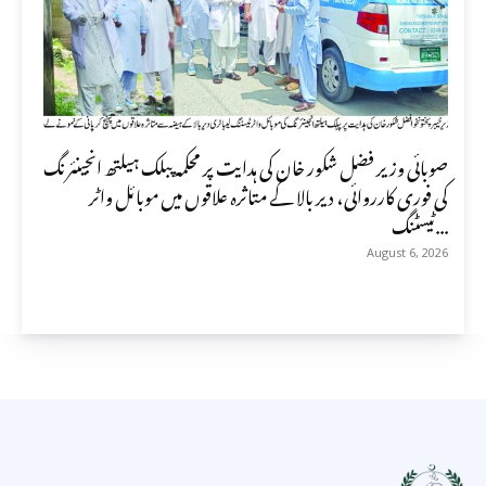
صوبائی وزیر فضل شکور خان کی ہدایت پر محکمہ پبلک ہیلتھ انجینئرنگ
کی فوری کارروائی، دیر بالا کے متاثرہ علاقوں میں موبائل واٹر
ٹیسٹنگ...
August 6, 2026