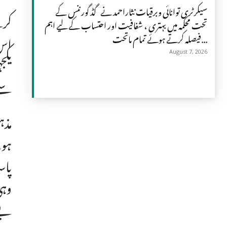
سیکرٹری توانائی وبرقیات نثاراحمد نے گڈ گورننس کے
کرن
تحت محکمہ میں بہتری ، شفافیت اور احتساب کے لیے اہم
اس 
فیصلہ کرتے ہوئے تمام ماتحت...
یکج
August 7, 2026
سے
مذہ
ہون
پاس
وہی
بے شک ۲۵ دسمبر کا دن پا