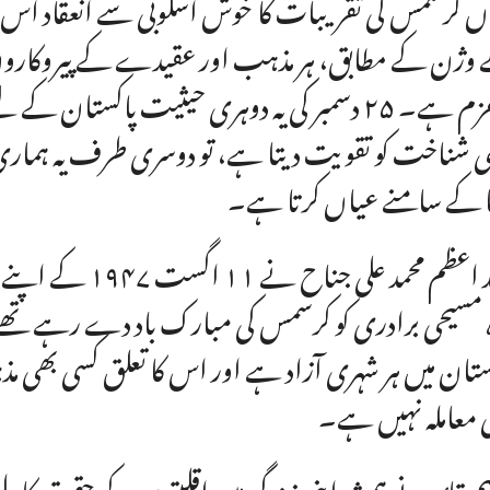
ں کرسمس کی تقریبات کا خوش اسلوبی سے انعقاد اس بات 
وژن کے مطابق، ہر مذہب اور عقیدے کے پیروکاروں
پرعزم ہے۔ ۲۵ دسمبر کی یہ دوہری حیثیت پاکس
ی شناخت کو تقویت دیتا ہے، تو دوسری طرف یہ ہماری ب
ا کے سامنے عیاں کرتا ہے۔
ستان میں ہر شہری آزاد ہے اور اس کا تعلق کسی بھی
 معاملہ نہیں ہے۔
م قائد نے ہمیشہ اپنی زندگی میں اقلیتوں کے حقوق کا 