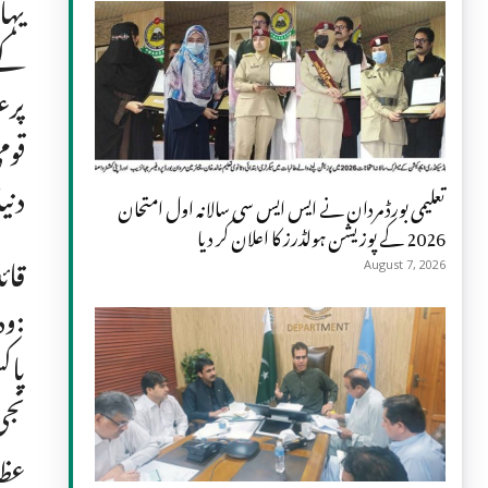
یہا
کے 
قوم
دنی
تعلیمی بورڈ مردان نے ایس ایس سی سالانہ اول امتحان
2026 کے پوزیشن ہولڈرز کا اعلان کر دیا
August 7, 2026
وہ مسیحی برادری کو کرسمس کی مبارک باد دے رہے تھے، تو اپنے پیغام میں واضح کر دیا تھا کہ:
پاک
نجی
عظی