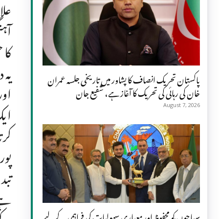
علا
آہن
کا 
یہ 
پاکستان تحریک انصاف کا پشاور میں تاریخی جلسہ عمران
اور
خان کی رہائی کی تحریک کا آغاز ہے، شفیع جان
ایک
August 7, 2026
کرت
پور
تبد
ہے۔
کے 
سیاحوں کو محفوظ اور معیاری سہولیات کی فراہمی کے لیے