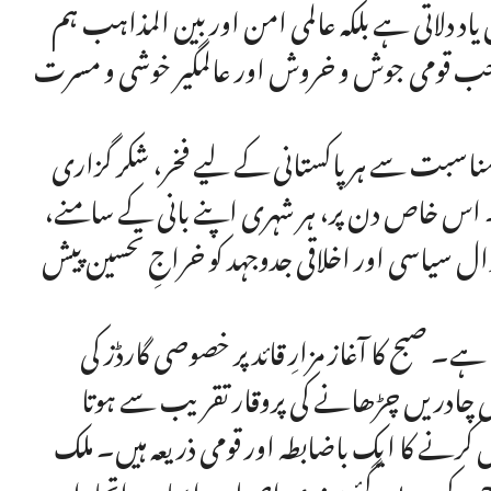
د دلاتی ہے بلکہ عالمی امن اور بین المذاہب ہم
ہے جب قومی جوش و خروش اور عالمگیر خوشی و مسرت
کی مناسبت سے ہر پاکستانی کے لیے فخر، شکر گزاری
ے۔ اس خاص دن پر، ہر شہری اپنے بانی کے سامنے،
ل سیاسی اور اخلاقی جدوجہد کو خراجِ تحسین پیش
۔ صبح کا آغاز مزارِ قائد پر خصوصی گارڈز کی
ی چادریں چڑھانے کی پروقار تقریب سے ہوتا
رنے کا ایک باضابطہ اور قومی ذریعہ ہیں۔ ملک
ناح کے دیے گئے سنہری اصولوں ایمان، اتحاد اور