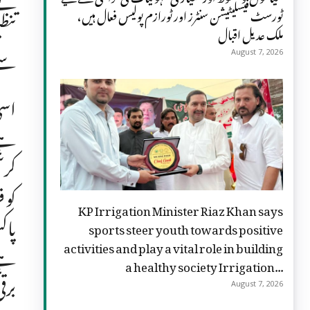
ٹورسٹ فیسلیٹیشن سنٹرز اور ٹورازم پولیس فعال ہیں،
تنظ
ملک عدیل اقبال
سے 
August 7, 2026
اسی
ہے
کرس
کو 
KP Irrigation Minister Riaz Khan says
پاک
sports steer youth towards positive
activities and play a vital role in building
ہے۔
a healthy society Irrigation...
برق
August 7, 2026