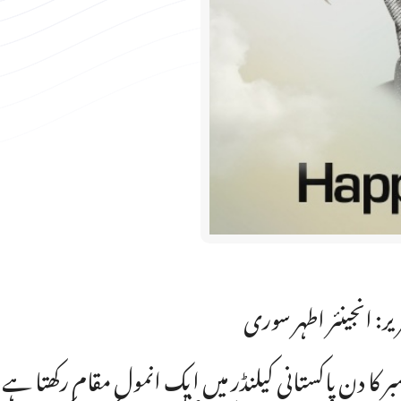
یر: انجینئر اطہر سوری