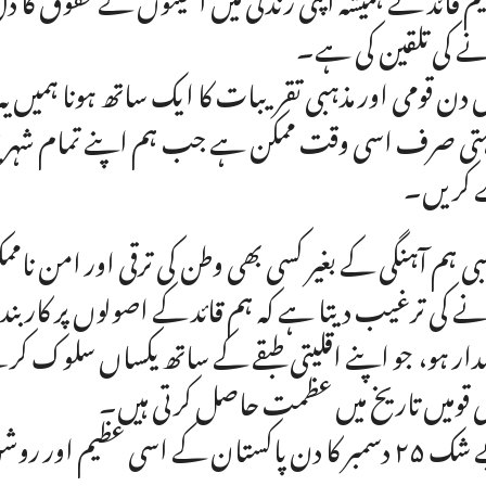
ے کی تلقین کی ہے۔
دن قومی اور مذہبی تقریبات کا ایک ساتھ ہونا ہمیں یہ ق
ہتی صرف اسی وقت ممکن ہے جب ہم اپنے تمام شہریوں 
 کریں۔
بی ہم آہنگی کے بغیر کسی بھی وطن کی ترقی اور امن نامم
ے کی ترغیب دیتا ہے کہ ہم قائد کے اصولوں پر کاربند
دار ہو، جو اپنے اقلیتی طبقے کے ساتھ یکساں سلوک کر
 قومیں تاریخ میں عظمت حاصل کرتی ہیں۔
کستان کے اسی عظیم اور روشن وژن کی ایک لازوال علامت ہے