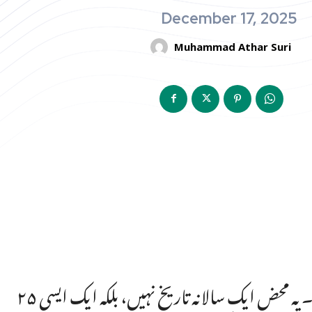
December 17, 2025
Muhammad Athar Suri
۲۵ دسمبر کا دن پاکستانی کیلنڈر میں ایک انمول مقام رکھتا ہے۔ یہ محض ایک سالانہ تاریخ نہیں، بلکہ ایک ایسی