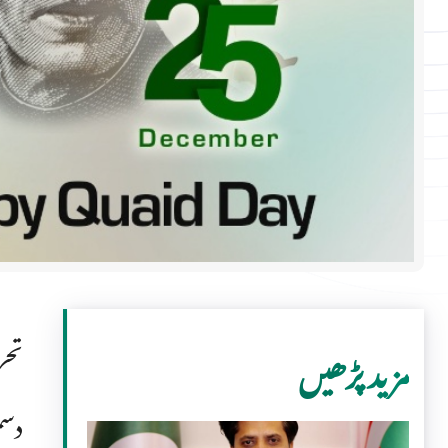
تحر
مزید پڑھیں