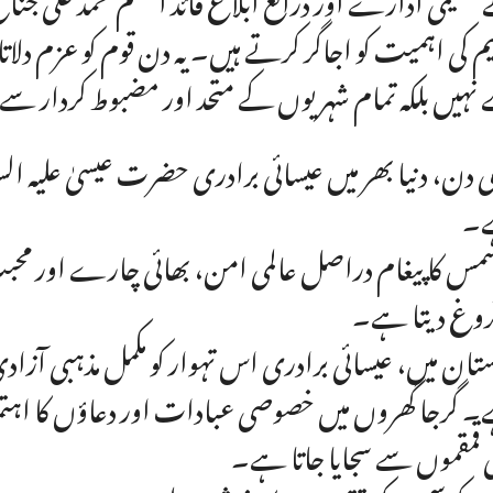
یم کی اہمیت کو اجاگر کرتے ہیں۔ یہ دن قوم کو عزم دل
نہیں بلکہ تمام شہریوں کے متحد اور مضبوط کردار س
 دن، دنیا بھر میں عیسائی برادری حضرت عیسیٰ علیہ الس
۔
مس کا پیغام دراصل عالمی امن، بھائی چارے اور محبت پ
فروغ دیتا ہے۔
ستان میں، عیسائی برادری اس تہوار کو مکمل مذہبی آ
 گرجا گھروں میں خصوصی عبادات اور دعاؤں کا اہتما
ی قمقموں سے سجایا جاتا ہے۔