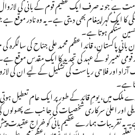
مت ہے جو نہ صرف ایک عظیم قوم کے بانی کی لازوال یا
گی کا ایک گہرا پیغام بھی دیتی ہے۔ یہ وہ نادر موقع 
حسین سنگم ہوتا ہے۔
دن بانیِ پاکستان، قائد اعظم محمد علی جناح کی سالگرہ 
 قومی تعمیر نو کے عہد کی تجدید کا ایک مقدس موقع ہ
 آزاد اور فلاحی ریاست کی تشکیل کے لیے ان کی لازوا
ا ہے۔
ے ملک میں، یومِ قائد کے طور پر ایک عام تعطیل ہوتی ہے
یلی اور اعلیٰ سرکاری شخصیات کی جانب سے پھولوں ک
 یہ تقریبات ہمارے عظیم بانی کو خراجِ عقیدت پیش ک
تعلیمی ادارے اور ذرائع ابلاغ قائد اعظم محمد علی ج