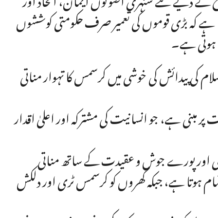
اتا ہے کہ بڑی قوموں کی تعمیر صرف حکومتی کوششوں
ے ہوتی ہے۔
لام کی پیدائش کی خوشی میں کرسمس کا تہوار مناتی
ر مبنی ہے، جو انسانیت کی مشترکہ اور اعلیٰ اقدار
زادی اور پورے جوش و عقیدت کے ساتھ مناتی
م ہوتا ہے، جبکہ گھروں کو کرسمس ٹری اور دلکش