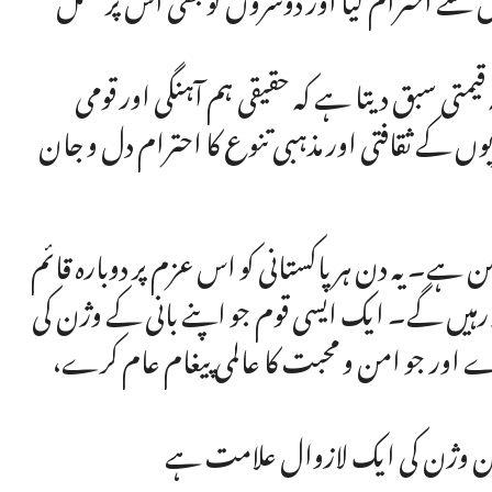
یمتی سبق دیتا ہے کہ حقیقی ہم آہنگی اور قومی
کے ثقافتی اور مذہبی تنوع کا احترام دل و جان
کن ہے۔ یہ دن ہر پاکستانی کو اس عزم پر دوبارہ قائم
 رہیں گے۔ ایک ایسی قوم جو اپنے بانی کے وژن کی
ے اور جو امن و محبت کا عالمی پیغام عام کرے،