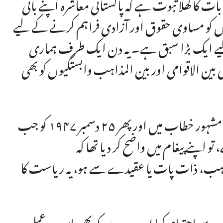
کا کھلا ثبوت ہے کہ پاکستانی معاشرہ اپنے بانی
 کو مساوی حقوق اور آزادی فراہم کرنے کے لیے
تان کے لیے ایک بڑا سبق ہے۔ یہ دن ایک طرف ہماری
ین الاقوامی اور بین المذاہب وابستگیوں کو بھی
قائد اعظم محمد علی جناح نے ۱۱ اگست ۱۹۴۷ کے اپنے مشہور خطاب میں اور پھر ۲۵ دسمبر ۱۹۴۷ کو جب
 مذہب، ذات پات یا عقیدے سے ہو، یہ ریاست کا
دل سے احترام کیا اور دوسروں کو بھی اس پر عمل