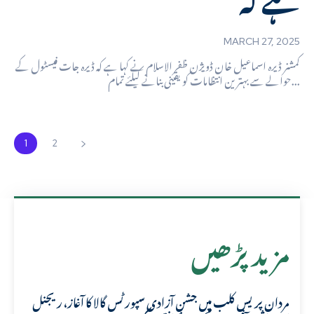
MARCH 27, 2025
کمشنر ڈیرہ اسماعیل خان ڈویژن ظفر الاسلام نے کہا ہے کہ ڈیرہ جات فیسٹول کے
حوالے سے بہترین انتظامات کو یقینی بنانے کیلئے تمام...
1
2
مزید پڑھیں
مردان پریس کلب میں جشنِ آزادی سپورٹس گالا کا آغاز، ریجنل