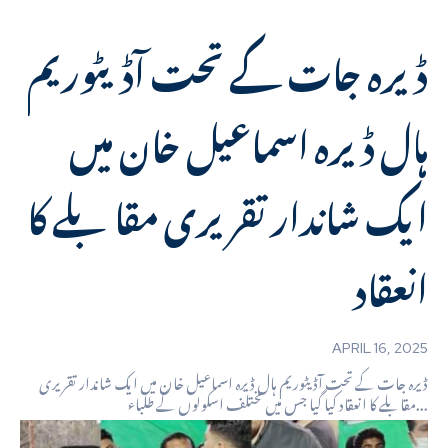
ڈیرہ جات کے تحت آڈیٹوریم
ہال ڈیرہ اسماعیل خان میں
ایک شاندار تقریری مقابلے کا
انعقاد
APRIL 16, 2025
ڈیرہ جات کے تحت آڈیٹوریم ہال ڈیرہ اسماعیل خان میں ایک شاندار تقریری
مقابلے کا انعقاد کیا گیا جس میں مختلف اسکولوں کے طلباء...