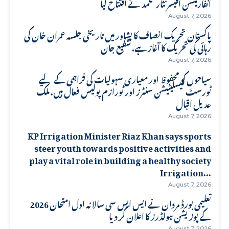
انفارمیشن آفیسر نثار محمد نے افتتاح کیا
August 7, 2026
پاکستان تحریک انصاف کا پشاور میں تاریخی جلسہ عمران خان کی
رہائی کی تحریک کا آغاز ہے، شفیع جان
August 7, 2026
سیاحوں کو محفوظ اور معیاری سہولیات کی فراہمی کے لیے
ٹورسٹ فیسلیٹیشن سنٹرز اور ٹورازم پولیس فعال ہیں، ملک
عدیل اقبال
August 7, 2026
KP Irrigation Minister Riaz Khan says sports
steer youth towards positive activities and
play a vital role in building a healthy society
Irrigation...
August 7, 2026
تعلیمی بورڈ مردان نے ایس ایس سی سالانہ اول امتحان 2026
کے پوزیشن ہولڈرز کا اعلان کر دیا
August 7, 2026