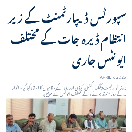
سپورٹس ڈیپارٹمنٹ کے زیر
انتظام ڈیرہ جات کے مختلف
ایونٹس جاری
APRIL 7, 2025
بروز اتوار ٹینٹ پیگنگ، کشتی، کوڈی اور دودا کے مقابلوں کا انعقاد کیا گیا۔اتوار
کے روز منعقد ہونے والے مختلف ایونٹس کے موقع پر...