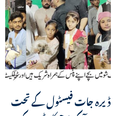
ڈیرہ جات فیسٹول کے تحت