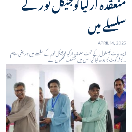
منعقدہ آرکیالوجیکل ٹور کے
سلسلے میں
APRIL 14, 2025
ڈیرہ جات فیسٹول کے تحت منعقدہ آرکیالوجیکل ٹور کے سلسلے میں تاریخی مقام
کافر کوٹ کا دورہ کیا گیا جس میں مختلف محکموں کے...