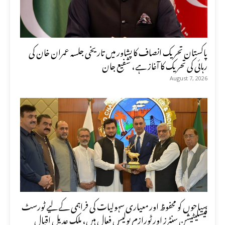
پاکستان تحریک انصاف کا پشاور میں تاریخی جلسہ عمران خان کی
رہائی کی تحریک کا آغاز ہے، شفیع جان
August 7, 2026
سیاحوں کو محفوظ اور معیاری سہولیات کی فراہمی کے لیے ٹورسٹ
فیسلیٹیشن سنٹرز اور ٹورازم پولیس فعال ہیں، ملک عدیل اقبال