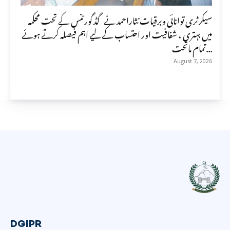
سیکرٹری توانائی وبرقیات نثاراحمد نے گڈ گورننس کے تحت محکمہ
میں بہتری ، شفافیت اور احتساب کے لیے اہم فیصلہ کرتے ہوئے
تمام ماتحت...
August 7, 2026
DGIPR