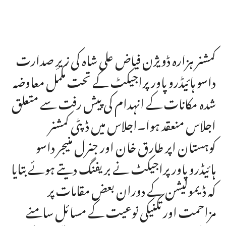
کمشنر ہزارہ ڈویژن فیاض علی شاہ کی زیرِ صدارت
داسو ہائیڈرو پاور پراجیکٹ کے تحت مکمل معاوضہ
شدہ مکانات کے انہدام کی پیش رفت سے متعلق
اجلاس منعقد ہوا۔اجلاس میں ڈپٹی کمشنر
کوہستان اپر طارق خان اور جنرل منیجر داسو
ہائیڈرو پاور پراجیکٹ نے بریفنگ دیتے ہوئے بتایا
کہ ڈیمولیشن کے دوران بعض مقامات پر
مزاحمت اور تکنیکی نوعیت کے مسائل سامنے