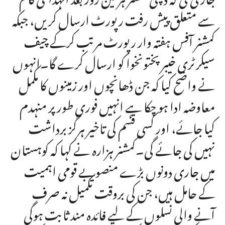
سے متعلق پیش رفت رپورٹ ارسال کریں، جبکہ
کمشنر آفس ہفتہ وار رپورٹ مرتب کرکے چیف
سیکرٹری خیبرپختونخوا کو ارسال کرے گا۔انہوں
نے واضح کیا کہ جن ڈھانچوں اور زمینوں کا مکمل
معاوضہ ادا ہو چکا ہے انہیں فوری طور پر منہدم
کیا جائے، اور کسی قسم کی تاخیر ہرگز برداشت
نہیں کی جائے گی۔کمشنر ہزارہ نے کہا کہ کوہستان
میں جاری دونوں بڑے منصوبے قومی اہمیت
کے حامل ہیں، جن کی بروقت تکمیل نہ صرف
آنے والی نسلوں کے لیے فائدہ مند ثابت ہوگی