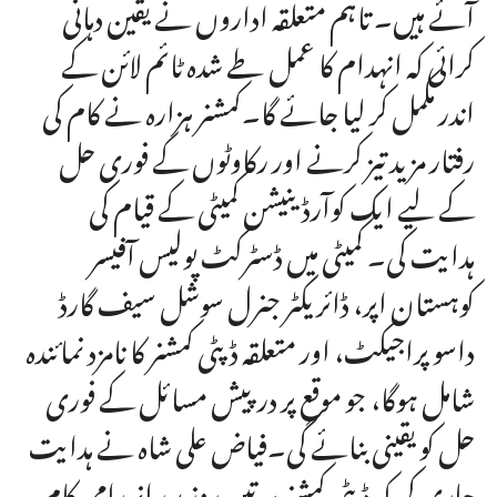
آئے ہیں۔ تاہم متعلقہ اداروں نے یقین دہانی
کرائی کہ انہدام کا عمل طے شدہ ٹائم لائن کے
اندر مکمل کر لیا جائے گا۔کمشنر ہزارہ نے کام کی
رفتار مزید تیز کرنے اور رکاوٹوں کے فوری حل
کے لیے ایک کوآرڈینیشن کمیٹی کے قیام کی
ہدایت کی۔ کمیٹی میں ڈسٹرکٹ پولیس آفیسر
کوہستان اپر، ڈائریکٹر جنرل سوشل سیف گارڈ
داسو پراجیکٹ، اور متعلقہ ڈپٹی کمشنر کا نامزد نمائندہ
شامل ہوگا، جو موقع پر درپیش مسائل کے فوری
حل کو یقینی بنائے گی۔فیاض علی شاہ نے ہدایت
جاری کی کہ ڈپٹی کمشنر ہر تین روز بعد انہدامی کام