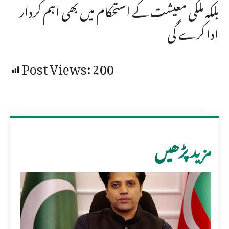
بلکہ ملکی معیشت کے استحکام میں بھی اہم کردار
ادا کرے گی
Post Views:
200
مزید پڑھیں