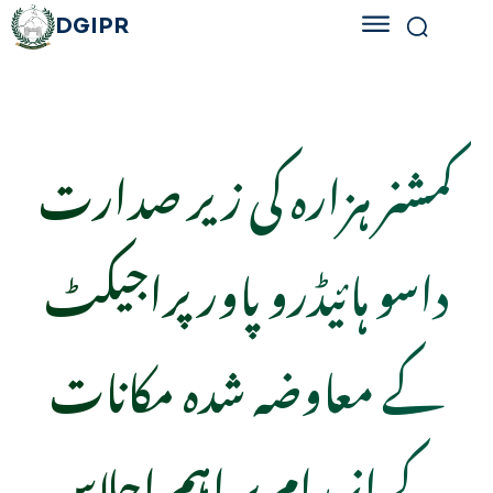
DGIPR
کمشنر ہزارہ کی زیر صدارت
داسو ہائیڈرو پاور پراجیکٹ
کے معاوضہ شدہ مکانات
کے انہدام پر اہم اجلاس